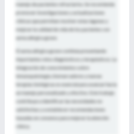
manejo de pacientes refractarios. Se recomienda
promover investigaciones y actualizaciones
clínicas que permitan resolver estas lagunas y
mejorar la calidad de vida de los pacientes con
asma alérgica grave.
El asma alérgica grave continúa presentando
importantes retos diagnósticos y terapéuticos. La
integración de conocimientos sobre
inmunopatología, biomarcadores y nuevas
terapias biológicas es esencial para avanzar hacia
un manejo personalizado y efectivo. Este trabajo
contribuye a identificar las necesidades no
satisfechas y a establecer recomendaciones
basadas en consenso para mejorar la atención
clínica.