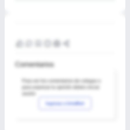
Comentarios
Para ver los comentarios de colegas o
para expresar tu opinión debes iniciar
sesión
Ingresar a IntraMed