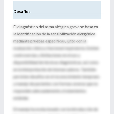
Desafíos
El diagnóstico del asma alérgica grave se basa en
la identificación de la sensibilización alergénica
mediante pruebas específicas, junto con la
evaluación clínica y funcional respiratoria. Existen
controversias y limitaciones en el uso y
disponibilidad de técnicas diagnósticas, así como
en la interpretación de biomarcadores. También
persisten desafíos en el reconocimiento temprano
y manejo de pacientes con formas severas que no
responden adecuadamente a tratamientos
estándar.
El manejo ha evolucionado con la introducción de