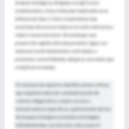
terapias biológicas dirigidas a la IgE (como
omalizumab) y otras moléculas implicadas en la
inflamación tipo 2. Estos tratamientos han
mostrado eficacia en mejorar el control del asma y
reducir exacerbaciones. Sin embargo, una
proporción significativa de pacientes sigue con
síntomas insuficientemente controlados o
presentan comorbilidades alérgicas asociadas que
complican el manejo.
El consenso de expertos identifica áreas críticas
que requieren atención: estandarización de
criterios diagnósticos, mayor acceso a
biomarcadores específicos, optimización del uso
de terapias biológicas incluidas estrategias
individualizadas y protocolos claros para el