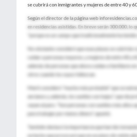
se cubrirá con inmigrantes y mujeres de entre 40 y 6
Según el director de la página web inforesidencias.c
en residencias asistidas. En breve serán 300.000, lo
"porque es un campo que tradicionalmente ha tenido c
No obstante consideró que esas plazas se cubrirán co
cuidar a personas mayores, y mujeres de entre 40 y 6
además de personas que ahora cuidan a familiares en c
otros cuando los suyos fallezcan.
Martí consideró "mucho más probable" que se nutran
ancianos y, además, los sueldos son bajos", que de pr
vayan al paro. "Son personas con sueldos más altos q
para trabajar por menos dinero", apuntó.
También destacó la importancia que han ido tomando 
un hecho que provocará que en un plazo de veinte añ