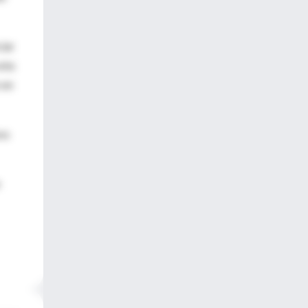
ciar
vota
 en
vos