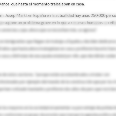
0 años, que hasta el momento trabajaban en casa.
om, Josep Martí, en España en la actualidad hay unas 250.000 pers
 que supone un problema grave en lo que a recursos humanos se refie
arencias y que, ahora que se necesitan más, se agrava".
n inmigrantes que llegan sin trabajo a España y deciden dedicarse
0 años que hasta ahora trabajaban en casa y prefieren hacerlo fuer
asa y disfrutan de una ayuda estatal por ello, que decidirán cuida
 de estos sectores, "porque están acostumbrados a tratar con
ofesionales por ejemplo del mundo de la construcción que por la cri
ue han cotizado bastante y prefieren dos años de paro que recicla
los mayores en la sociedad al aumentar su porcentaje de poblaci
os conformen un grupo de presión que marque la agenda política d