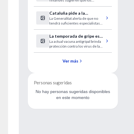
finlandes sugieren que los
respiratorias en lactantes
probióticos y los prebióticos
pueden mejorar la maduración del
Cataluña pide a la
sistema inmunológico y proteger a
La Generalitat alerta de que no
desesperada médicos
los niños frente a los patógenos.
tendrá suficientes especialistas
extranjeros sin homologar
este verano.
La temporada de gripe este
La actual vacuna antigripal brinda
año comenzó más tarde
protección contra los virus de la
gripe que están en circulación este
año.
Ver más
Personas sugeridas
No hay personas sugeridas disponibles
en este momento