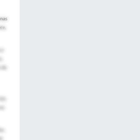
onas
re,
 a
a,
r de
sis
rse
ón,
el