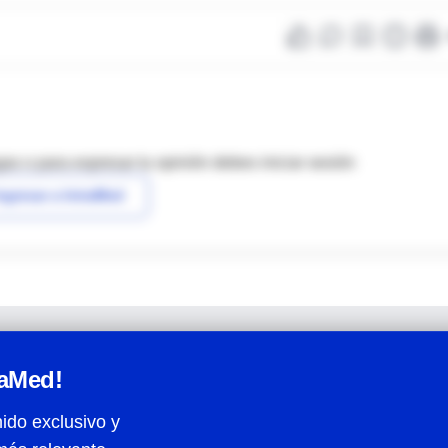
as o para expresar tu opinión debes iniciar sesión
ngresar a IntraMed
raMed!
ido exclusivo y