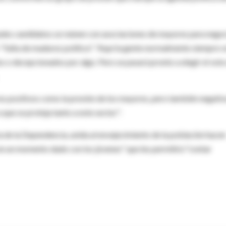
pales candidatos se reúnen con asociaciones de mayores para nego
 "falta de madurez política". "Aquí la gente normalmente siempre 
os o decepcionados por algo. Pero se pasará pronto a elegir el voto
es positivos como la presión de los mayores, pero también negati
 que se proteja tanto a este sector".
a de la Dependencia, unida al envejecimiento de la población hacen
en un momento dado con los jóvenes" que les permitirá "contar