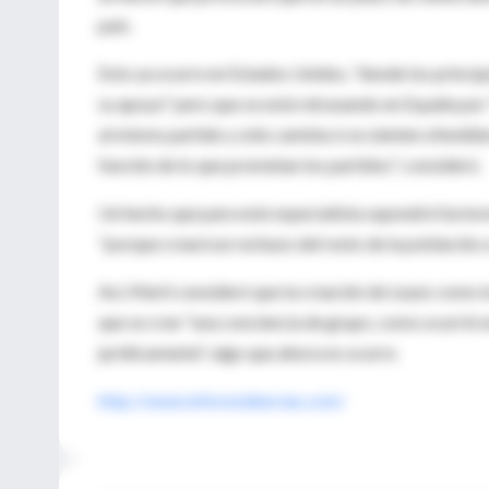
país.
Esto ya ocurre en Estados Unidos, "donde los princi
su apoyo" pero que se está retrasando en España por
al mismo partido y sólo cambia si se sienten ofendid
función de lo que prometan los partidos", consideró.
Un hecho que para este especialista supondrá factor
"porque creará un rechazo del resto de la población a
Así, Martí consideró que la creación de Leyes como l
que se cree "una conciencia de grupo, como ocurrió 
jurídicamente", algo que ahora no ocurre.
http://www.inforesidencias.com/