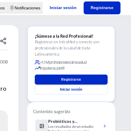
Iniciar sesión
Registrarse
tos
Notificaciones
¡Súmese a la Red Profesional!
Regístrese en IntraMed y conecte con
profesionales de la salud de toda
Latinoamérica.
2008
+1.1 M profesionales de la salud
Impulse su perfil
Registrarse
tro
Iniciar sesión
Contenido sugerido
Probióticos y
Los resultados de un estudio
enfermedades