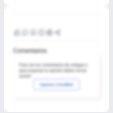
Comentarios
Para ver los comentarios de colegas o
para expresar tu opinión debes iniciar
sesión
Ingresar a IntraMed