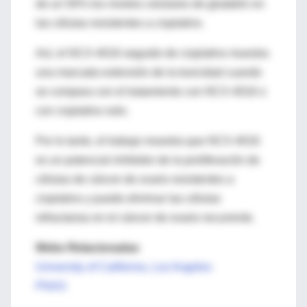
de un 50% los niveles celulares de glutatión en
las células resistentes a cisplatino.
Así, el NCX-4016 seguido de cisplatino muestra
una marcada extensión de la toxicidad cuando
se compara con el tratamiento con NCX-4016 o
con cisplatino solo.
Por lo tanto, el trabajo muestra que NCX-4016
es un potencial inhibidor de la proliferación de
células de cáncer de ovario resistentes a
cisplatino y puede eliminar las células
refractarias en el cáncer de ovario recurrente.
Webs Relacionadas
University of California, Los Angeles
PNAS