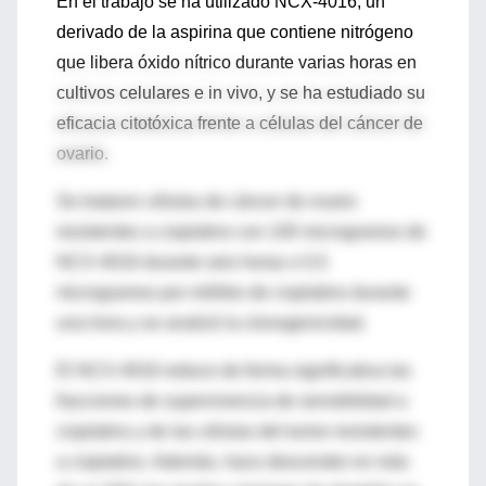
En el trabajo se ha utilizado NCX-4016, un
derivado de la aspirina que contiene nitrógeno
que libera óxido nítrico durante varias horas en
cultivos celulares e in vivo, y se ha estudiado su
eficacia citotóxica frente a células del cáncer de
ovario.
Se trataron células de cáncer de ovario
resistentes a cisplatino con 100 microgramos de
NCX-4016 durante seis horas o 0,5
microgramos por mililitro de cisplatino durante
una hora y se analizó la clonogenicidad.
El NCX-4016 reduce de forma significativa las
fracciones de supervivencia de sensibilidad a
cisplatino y de las células del tumor resistentes
a cisplatino. Además, hace descender en más