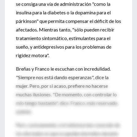
se consiga una vía de administración "como la
insulina para la diabetes o la dopamina para el
párkinson" que permita compensar el déficit de los
afectados. Mientras tanto, "sólo pueden recibir
tratamiento sintomático, estimulantes para el
sueño, y antidepresivos para los problemas de
rigidez motora".
Breñas y Franco le escuchan con incredulidad.
"Siempre nos está dando esperanzas", dice la
mujer. Pero, por si acaso, prefiere no hacerse
muchas ilusiones. "De momento, con controlar lo
mío tengo bastante", dice. Franco, más reservado,
asiente.
Pero, curiosamente, si el síntoma más conocido de
los afectados es que se quedan dormidos durante