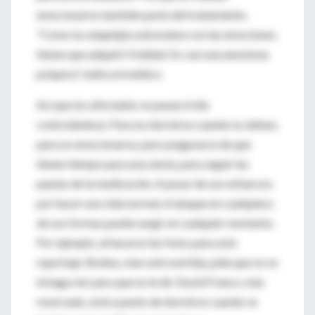
emocional es también parte del tratamiento.
"Como la cataplejia sobreviene con las emociones,
tienen que adquirir frialdad. Es casi una anestesia
psíquica", indica el médico.
Así que los afectados se pasan el día
controlándose. Para no dormirse cuando no deben,
para no emocionarse, para asegurarse de que
tienen tiempo para una siesta, para seguir las
pautas de la medicación. A pesar de sus esfuerzos
por hacer una vida normal, el ataque en cualquiera
de sus formas puede surgir en cualquier momento.
Por ejemplo, al hacerse las fotos para este
reportaje. Breñas, más extrovertida, pide que no se
le haga reír para que no le dé. David Franco, más
reservado, está a punto de dormirse cuando se