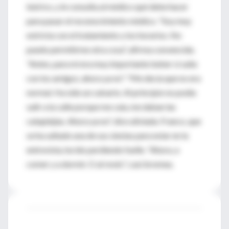
teórico, y le consulta al médico qué debe hacer
para pasar el reconocimiento médico. "Soy muy
estricta con el tratamiento y los horarios. No
puedo permitirme otra cosa", afirma convencida.
"Antes, para mí era muy importante beber si salía
con los amigos; ahora ya no". "Me decía que no era
normal. Ha sido un calvario. Al principio no podía
salir a la calle porque me caía, me daban las
cataplejias. Ahora ya no", dice aliviada. Franco, que
se ha saltado una de sus siestas para estar en la
entrevista, ha ido perdiendo fuelle. "Ahora, a
comer y a dormir. O al revés", casi bromea.