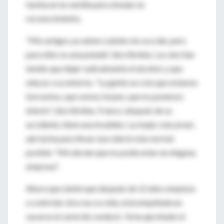
tumba en la camilla para simular un
reconocimiento.
"Mis amigos ya saben cuándo me va a dar, pero
para ellos es una putada", dice Breñas. Los dos han
tenido que dejar radicalmente el alcohol, y que
educar a su entorno. "La gente se cree que estamos
borrachos, que somos torpes, que no ponemos
interés", dice Breñas. Franco, después de su
accidente, tiene una invalidez. La mujer, más joven,
aún lucha para llevar una vida lo más normal
posible. "Me decían que no podía estar en ninguna
empresa".
Ahora que siente que después de 12 años empieza
a controlar otra vez su vida, está empeñada en
sacarse el carné de conducir. Ya ha aprobado el