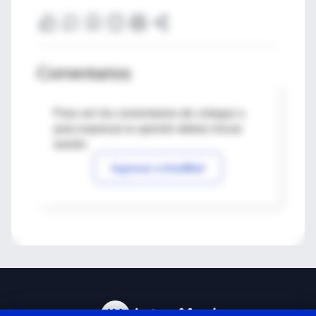
Comentarios
Para ver los comentarios de colegas o
para expresar tu opinión debes iniciar
sesión
Ingresar a IntraMed