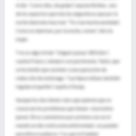
el día -"como idos, de golpe", expone Breñas-, uno
de los aspectos que más les angustia es que por la
noche duermen muy mal. "Te crea mucha ansiedad.
Como no duermes, por la noche, comes", dice la
mujer.
Y no es algo trivial. "Llegué a pesar 180 kilos",
cuenta Franco, siempre con parsimonia. Tanto, que
se ha tenido que someter a una operación de
reducción de estómago. "Las hipocretinas también
regulan el apetito", explica Pareja.
Aunque los dos tienen claro que quieren que se
conozcan los problemas que tienen -el próximo
jueves 18 se conmemora por primera vez en el
mundo un día contra esta enfermedad-, no pueden
permitirse exaltarse. Y es que la frialdad