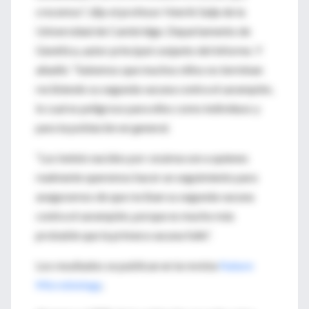
crecemos", dijo el profesor Henrik Salje de la
Universidad de Cambridge. Departamento de
Genética, autor principal conjunto del informe. Y
añadió: “Sabemos que muchos niños no terminan
recibiendo su segunda vacuna contra el sarampión,
lo cual es peligroso para ellos como individuos y
para la población en general.
“Los bebés nacidos por cesárea son a quienes
realmente queremos hacer un seguimiento para
asegurarnos de que reciban su segunda vacuna
contra el sarampión, porque es mucho más
probable que la primera vacuna falle”.
Los resultados se publican en la revista
Nature
Microbiology
.