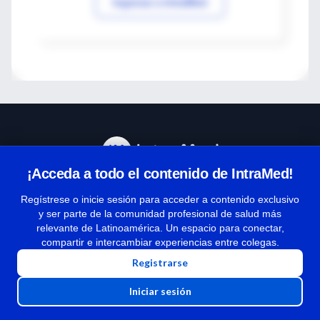
Ingresar a IntraMed
¡Acceda a todo el contenido de IntraMed!
Centro de Ayuda
Regístrese o inicie sesión para acceder a contenido exclusivo
y ser parte de la comunidad profesional de salud más
relevante de Latinoamérica. Un espacio para conectar,
Términos y condiciones
compartir e intercambiar experiencias entre colegas.
| Políticas de privacidad
Registrarse
| Todos los derechos reservados | Copyright 1997-2026
Iniciar sesión