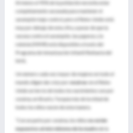
Al menos el 95% de la población necesita estar
completamente vacunada para mantener el
sarampión bajo control, pero el Reino Unido está
muy por debajo de esta cifra, a pesar de que la
vacuna contra el sarampión, las paperas y la
rubéola (MMR) está disponible a través del
Programa de Inmunización Infantil Rutinaria del
NHS.
Un número cada vez mayor de mujeres en todo el
mundo eligen dar a luz por
cesárea
: en el Reino
Unido un tercio de todos los nacimientos son por
cesárea, en Brasil y Turquía más de la mitad de
todos los niños nacen de esta manera.
“Con un parto por cesárea, los niños
no están
expuestos al microbioma de la madre
de la