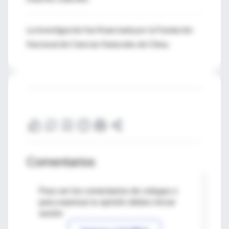
La investigación fue financiada por la Fundación
Nacional de Ciencias Naturales de China.
Comentarios
Para ver los comentarios de colegas o
para expresar tu opinión debes iniciar
sesión