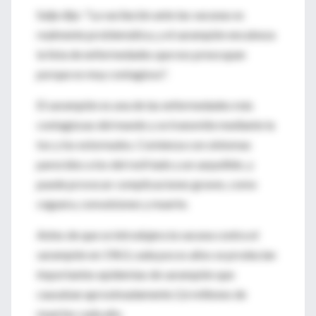
Salje dijo: "La vacilación ante las vacunas es
realmente problemática, y el sarampión encabeza
la lista de enfermedades que nos preocupan
porque es muy contagioso".
El sarampión es una de las enfermedades más
contagiosas del mundo y se transmite mediante la
tos y los estornudos. Comienza con síntomas
parecidos a los del resfriado y un sarpullido, y
puede provocar complicaciones graves, como
ceguera, convulsiones y muerte.
Antes de que se introdujera la vacuna contra el
sarampión en 1963, cada pocos años se producían
importantes epidemias de sarampión que
causaban aproximadamente 2,6 millones de
muertes cada año.