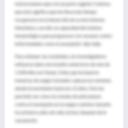
misma manera que con un parto vaginal. Creemos
que esto significa que les lleva más tiempo
recuperarse en el desarrollo de su microbioma
intestinal y, con ello, la capacidad del sistema
inmunológico para prepararse con vacunas contra
enfermedades como el sarampión”, dijo Salje.
Para obtener sus resultados, los investigadores
utilizaron datos de estudios anteriores de más de
1.500 niños en Hunan, China, que incluyeron
muestras de sangre tomadas cada pocas semanas
desde el nacimiento hasta los 12 años. Esto les
permitió ver cómo los niveles de anticuerpos
contra el sarampión en la sangre cambios durante
los primeros años de vida, incluso después de la
vacunación.