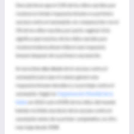
Descubrieron que el 12% de los niños nacidos por
cesárea no tenían respuesta inmune a su primera
vacuna contra el sarampión, en comparación con el
5% de los niños nacidos por parto vaginal. Esto
significa que muchos de los niños nacidos por
cesárea todavía desarrollaron una respuesta
inmune después de su primera vacunación.
Se necesitan
dos dosis
de la vacuna contra el
sarampión para que el cuerpo genere una
respuesta inmune duradera y se proteja contra el
sarampión. Según la
Organización Mundial de la
Salud
, en 2022 solo el 83% de los niños del mundo
habían recibido una dosis de la vacuna contra el
sarampión antes de su primer cumpleaños, la cifra
más baja desde 2008.