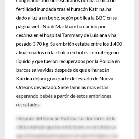
congelados fueron rescatados de una clínica de
fertilidad inundada tras el huracán Katrina, ha
dado a luz a un bebé, según publica la BBC en su
página web. Noah Markham ha nacido por
cesárea en el hospital Tammany de Luisiana y ha
pesado 3,78 kg. Su embrión estaba entre los 1.400
almacenados en la clínica en botes con nitrógeno
líquido y que fueron recuperados por la Policía en
barcas salvavidas después de que el huracán
Katrina dejara gran parte del estado de Nueva
Orleáns devastado. Siete familias más están
esperando bebés a partir de estos embriones
rescatados.
Después del huracán Katrina, los doctores de la
clínica temían que los embriones no servirían ya
que el hospital permaneció sin electricidad y con