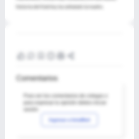
historia del Katrina, ha señalado la madre.
Comentarios
Para ver los comentarios de colegas o
para expresar tu opinión debes iniciar
sesión
Ingresar a IntraMed