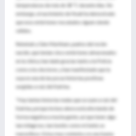
temperaturas de más de 38 ºC durante días. Sin
embargo, el nacimiento de Noah ha demostrado
que esos embriones rescatados siguen siendo
válidos.
Rebekah y Glen Markham, padres del recién
nacido, que tenían cinco embriones almacenados
en la clínica, han dado gracias tanto a la Policía
como a los doctores, y han manifestado que la
suya es una de las pocas historias positivas
surgidas a raíz del Katrina.
"Hay tantas historias malas que se oyen a raíz del
Katrina, porque incluso ahora está afectando de
forma negativa a mucha gente, así que tener algo
tan milagroso, tan bonito como mi bebé, es
maravilloso. Estoy muy contenta y es una buena