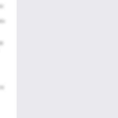
en
era
de
 le