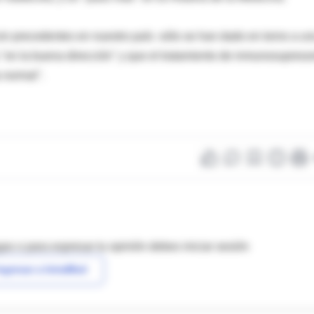
n precedentes en nuestro país -sólo se han dado en torno a u
"en la buena dirección" y que el tratamiento de inmunosupreso
 normal".
as o para expresar tu opinión debes iniciar sesión
ngresar a IntraMed