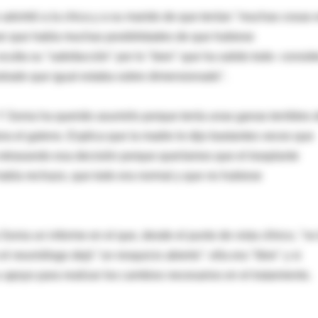
o advirtió a la chica y a su marido de que tenían "muchas cosas 
aban que había muchas posibilidades de que hubiese
ulta su "satisfacción" por lo "bien" que ha salido todo- consid
ostrado que igual estaba sobre dimensionado".
 Y Sonia ha querido asumirlo porque tenía unas ganas terribles 
ra el galeno. Explica que la madre le dijo bastantes veces que
retrasando esa decisión porque queríamos que el trasplante
había rechazo, que todo era normal y que no hubiese
 Sonia un informe en el que, desde el punto de vista clínico, "no
eumólogo dejó "un resquicio abierto": ella era "libre" y si
 apoyo para realizar los cambios necesarios en el tratamiento.