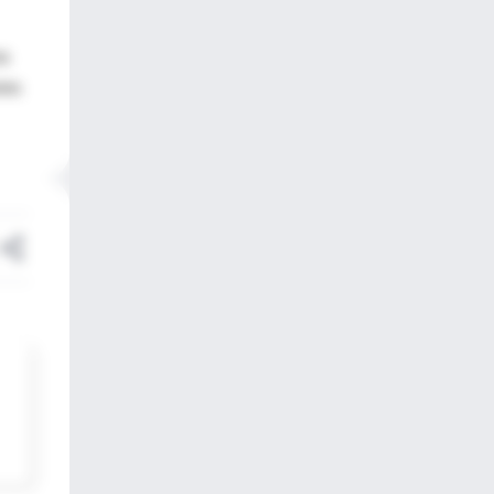
na
res