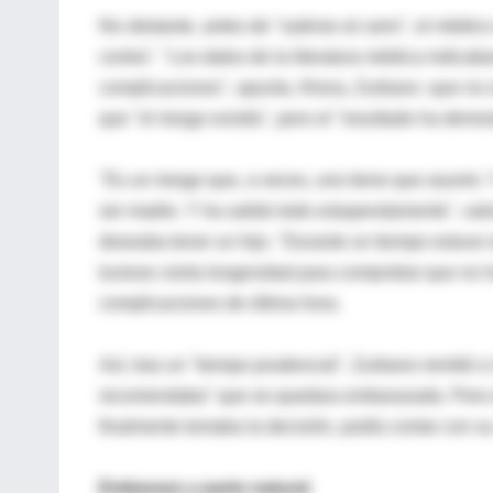
No obstante, antes de "subirse al carro", el médic
contra". "Los datos de la literatura médica indic
complicaciones", apunta. Ahora, Zurbano -que no oc
que "el riesgo existía", pero el "resultado ha dem
"Es un riesgo que, a veces, uno tiene que asumir.
ser madre. Y ha salido todo estupendamente", valo
deseaba tener un hijo. "Durante un tiempo estuve 
tuviese cierta longevidad para comprobar que no 
complicaciones de última hora.
Así, tras un "tiempo prudencial", Zurbano remitió a
recomendaba" que se quedara embarazada. Pero el n
finalmente tomaba la decisión, podía contar con su
Embarazo y parto natural