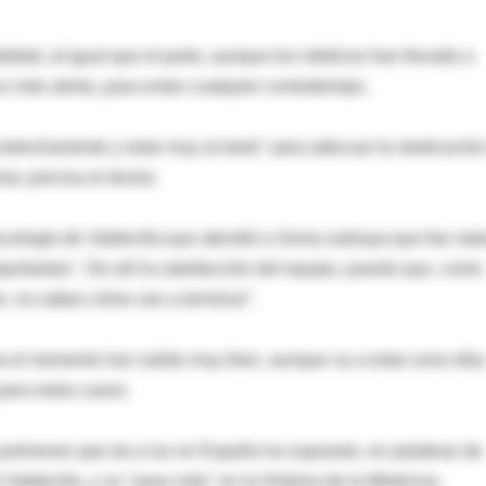
lidad, al igual que el parto, aunque los médicos han llevado a
 más alerta, para evitar cualquier contratiempo.
estrechamente y estar muy al tanto" para adecuar la medicación
r, precisa el doctor.
ecología de Valdecilla que atendió a Sonia subraya que fue natu
portantes". De ahí la satisfacción del equipo, puesto que, como
, no sabes cómo van a terminar".
ta el momento han salido muy bien, aunque va a estar unos días
para estos casos.
s pulmones que da a luz en España ha supuesto, en palabras de
 Valdecilla, y un "paso más" en la Historia de la Medicina.