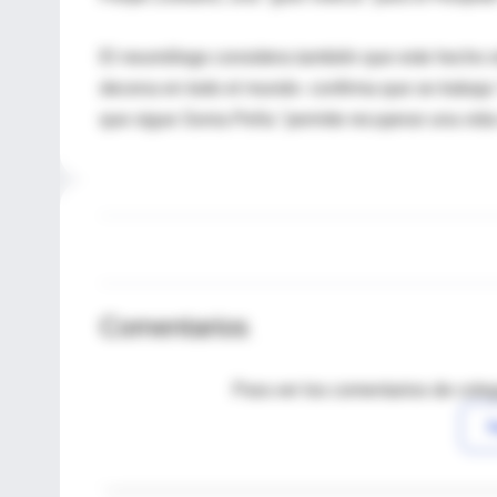
El neumólogo considera también que este hecho si
decena en todo el mundo- confirma que se trabaja 
que sigue Sonia Peña "permite recuperar una vida
Comentarios
Para ver los comentarios de coleg
I