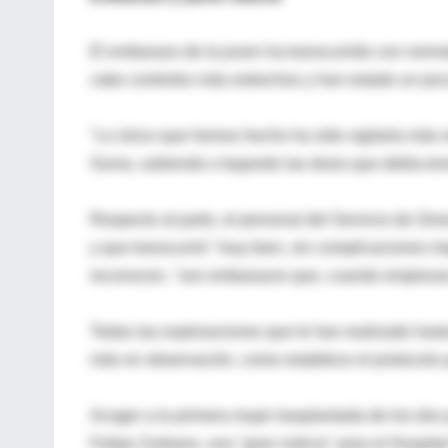
El embarazo de la joven ha transcurrido con norma
cabo controles más estrechos y han estado un poco
"Lo único que hemos hecho ha sido vigilarla más 
Sonia, subiendo o bajando las dosis que debía toma
Respecto al parto, el personal del Servicio de Gin
y que transcurrió "muy bien, sin complicaciones im
reconocen, "son embarazos que, cuando empiezan
Todas las exploraciones que le han realizado has
más en observación, como establece el protocolo 
Acoger a la primera mujer trasplantada de los do
Felipe Zurbano, una "gran noticia" para el Hospital