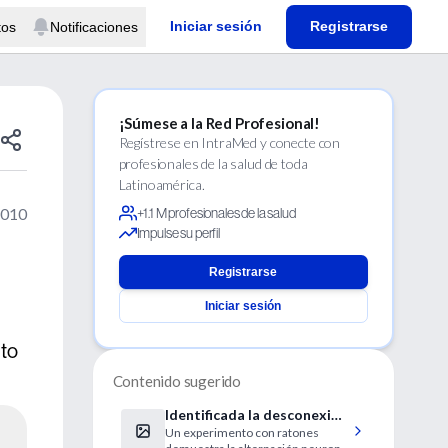
Iniciar sesión
Registrarse
tos
Notificaciones
¡Súmese a la Red Profesional!
Regístrese en IntraMed y conecte con
profesionales de la salud de toda
Latinoamérica.
2010
+1.1 M profesionales de la salud
Impulse su perfil
Registrarse
Iniciar sesión
nto
Contenido sugerido
Identificada la desconexión
Un experimento con ratones
cerebral de la esquizofrenia