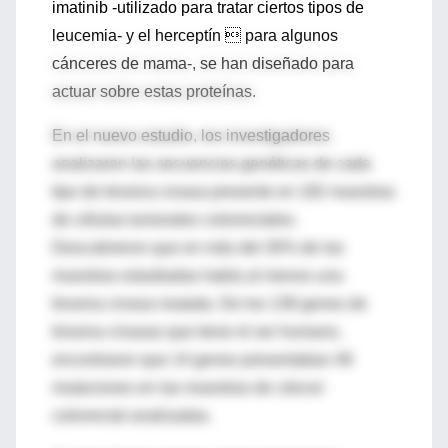
imatinib -utilizado para tratar ciertos tipos de
leucemia- y el herceptín  para algunos
cánceres de mama-, se han diseñado para
actuar sobre estas proteínas.
En el nuevo estudio, los investigadores
analizaron las secuencias genéticas de cada
tipo de tirosina cinasa presente en 182 muestras
de células tumorales colorrectales.
Descubrieron que en más del 30% de las
muestras estudiadas había al menos una
tirosina cinasa mutada. De los 138 genes de
tirosina cinasas que tiene el ser humano,
encontraron que 14 genes presentaban 46
mutaciones en las muestras de cáncer
colorrectal analizadas.