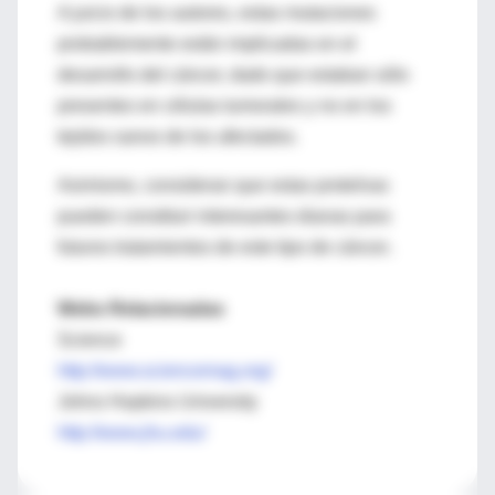
A juicio de los autores, estas mutaciones
probablemente están implicadas en el
desarrollo del cáncer, dado que estaban sólo
presentes en células tumorales y no en los
tejidos sanos de los afectados.
Asimismo, consideran que estas proteínas
pueden constituir interesantes dianas para
futuros tratamientos de este tipo de cáncer
.
Webs Relacionadas
Science
http://www.sciencemag.org/
Johns Hopkins University
http://www.jhu.edu/