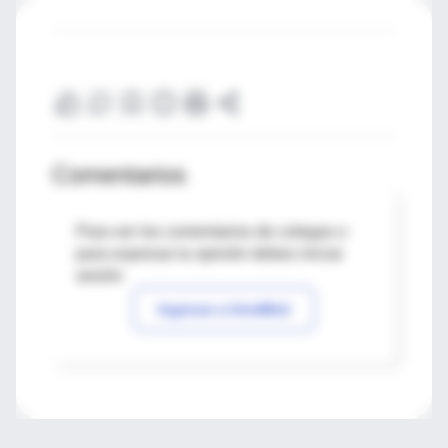
Comentarios
Para ver los comentarios de colegas o
para expresar tu opinión debes iniciar
sesión
Ingresar a IntraMed