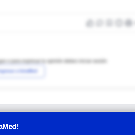
as o para expresar tu opinión debes iniciar sesión
ngresar a IntraMed
raMed!