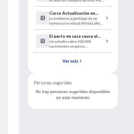
el sexo sin cuidado y alcohol. Pero
de juventud
hay formas de revertir sus
efectos.
Curso Actualización en
Lo invitamos a participar de un
Psicofarmacología Clínica
nuevo curso virtual del más alto
nivel, disponible en forma gratuita
para los usuarios de IntraMed.
El parto en casa causa el
¡Últimas vacantes!
Un estudio sobre 500.000
doble de muertes
nacimientos en países
neonatales
desarrollados choca con análisis
previos y cuestiona la seguridad
del nacimiento en el hogar.
Ver más
Personas sugeridas
No hay personas sugeridas disponibles
en este momento