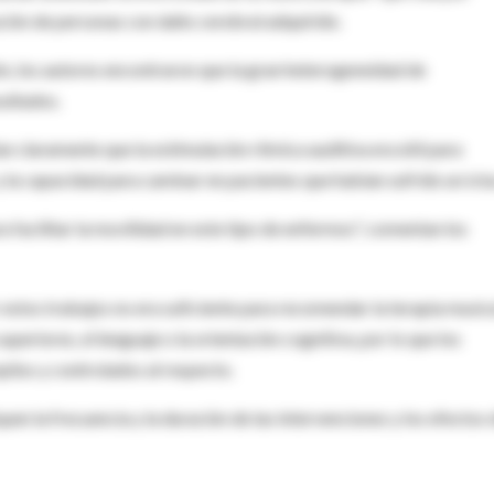
ción de personas con daño cerebral adquirido.
ón, los autores encontraron que la gran heterogeneidad de
ultados.
an claramente que la estimulación rítmica auditiva era útil para
 la capacidad para caminar en pacientes que habían sufrido un ictu
 facilitar la movilidad en este tipo de enfermos", comentan los
 estos trabajos no era suficiente para recomendar la terapia music
periores, el lenguaje o la orientación cognitiva, por lo que los
lios y controlados al respecto.
uen la frecuencia y la duración de las intervenciones y los efectos 