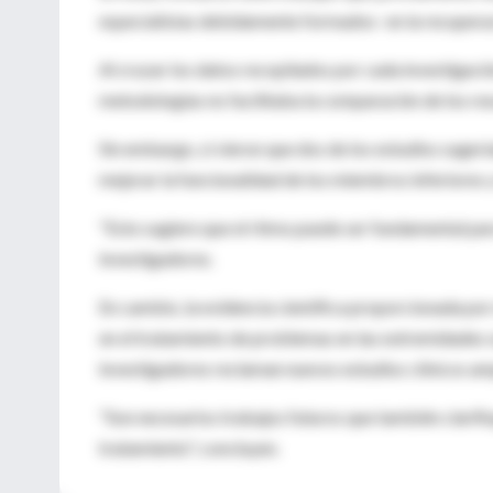
especialistas debidamente formados- en la recupera
Al cruzar los datos recopilados por cada investigaci
metodologías no facilitaba la comparación de los res
Sin embargo, sí vieron que dos de los estudios sugerí
mejorar la funcionalidad de los miembros inferiores y
"Esto sugiere que el ritmo puede ser fundamental para
investigadores.
En cambio, la evidencia científica proporcionada por
en el tratamiento de problemas en las extremidades su
investigadores reclaman nuevos estudios clínicos amp
"Son necesarios trabajos futuros que también clarifiq
tratamiento", concluyen.