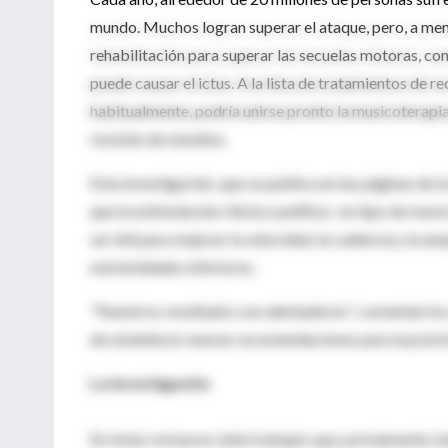
mundo. Muchos logran superar el ataque, pero, a men
rehabilitación para superar las secuelas motoras, co
puede causar el ictus. A la lista de tratamientos de r
habitualmente, podría unirse pronto la musicoterapia
revisión de estudios.
Esta investigación, que se publica en las páginas de la
que la estimulación rítmica auditiva -un tipo de mus
ser útil para mejorar la velocidad, la cadencia y la 
extremidades inferiores.
"Nuestros resultados son alentadores", comentan los 
de establecer nuevas recomendaciones para la práctic
La investigación
En total, revisaron siete trabajos que, previamente, 