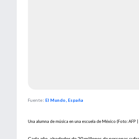
Fuente
:
El Mundo, España
Una alumna de música en una escuela de México (Foto: AFP |
Cada año, alrededor de 20 millones de personas sufren