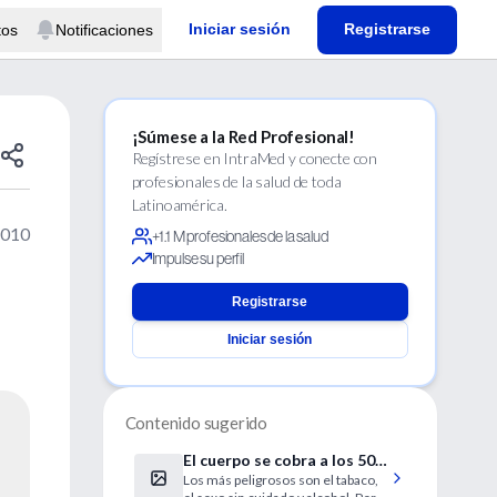
Iniciar sesión
Registrarse
tos
Notificaciones
¡Súmese a la Red Profesional!
Regístrese en IntraMed y conecte con
profesionales de la salud de toda
Latinoamérica.
2010
+1.1 M profesionales de la salud
Impulse su perfil
Registrarse
Iniciar sesión
Contenido sugerido
El cuerpo se cobra a los 50
Los más peligrosos son el tabaco,
años todos los “pecados”