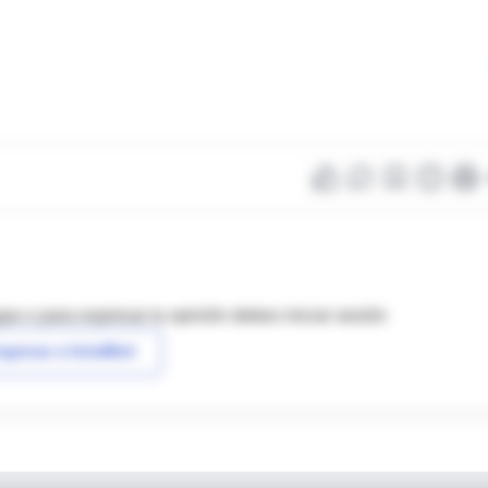
as o para expresar tu opinión debes iniciar sesión
ngresar a IntraMed