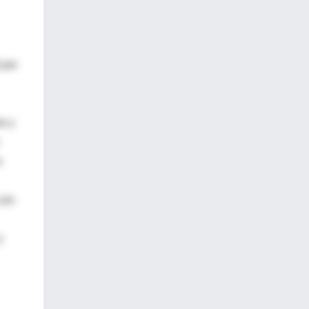
 por
r y
:
uis
y