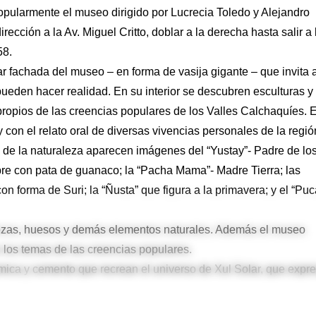
pularmente el museo dirigido por Lucrecia Toledo y Alejandro
rección a la Av. Miguel Critto, doblar a la derecha hasta salir a 
 58.
ular fachada del museo – en forma de vasija gigante – que invita 
ueden hacer realidad. En su interior se descubren esculturas y
propios de las creencias populares de los Valles Calchaquíes. E
y con el relato oral de diversas vivencias personales de la regió
es de la naturaleza aparecen imágenes del “Yustay”- Padre de lo
re con pata de guanaco; la “Pacha Mama”- Madre Tierra; las
on forma de Suri; la “Ñusta” que figura a la primavera; y el “Puc
rtezas, huesos y demás elementos naturales. Además el museo
an los temas de las creencias populares.
mica y cemento que recrean el universo de Xul Solar, que expr