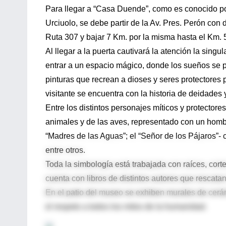
Para llegar a “Casa Duende”, como es conocido po
Urciuolo, se debe partir de la Av. Pres. Perón con di
Ruta 307 y bajar 7 Km. por la misma hasta el Km.
Al llegar a la puerta cautivará la atención la sing
entrar a un espacio mágico, donde los sueños se p
pinturas que recrean a dioses y seres protectores 
visitante se encuentra con la historia de deidades 
Entre los distintos personajes míticos y protector
animales y de las aves, representado con un homb
“Madres de las Aguas”; el “Señor de los Pájaros”- c
entre otros.
Toda la simbología está trabajada con raíces, co
cuenta con libros de distintos autores que rescat
En el patio del museo se exhiben murales de cerá
el respeto a todos los mitos de la humanidad.