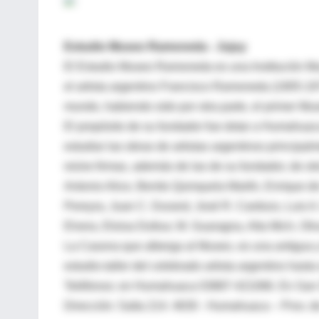
Estudio Museo Ramoneda - Jujuy
El Estudio Museo Ramoneda es una Institución Mu
el artista argentino Francisco Ramoneda (1905-197
mundo, habiendo sido por otra parte, el primer Mu
El propósito de su fundador fue dotar a Humahuaca
estudiar las obras de artistas argentinos principal
reúne firmas, además de las de su fundador, de otr
Antonio Alice, Benito Quinquela Martín, Enrique d
Pereyra, Juan C. Durand, José R. Cardozo, Luis A
Elvera, Eloisa Dufour, M. Guaragna, Alta Mich, Oliv
La Casona que alberga al Museo, es una antigua y 
estudio-taller del celebrado artista argentino hasta
Teléfonos: en Humahuaca 03887-421066. En San 
Dirección: Salta 214. 4630 - Humahuaca – Prov. d