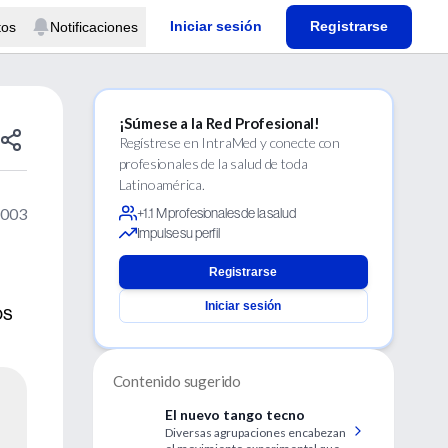
Iniciar sesión
Registrarse
tos
Notificaciones
¡Súmese a la Red Profesional!
Regístrese en IntraMed y conecte con
profesionales de la salud de toda
Latinoamérica.
2003
+1.1 M profesionales de la salud
Impulse su perfil
Registrarse
Iniciar sesión
os
Contenido sugerido
El nuevo tango tecno
Diversas agrupaciones encabezan