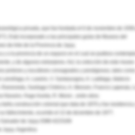
seológica privada, que fue fundada el 6 de noviembre de 1936
7). Está incorporado a las principales guías de Museos del
seo de Arte de la Provincia de Jujuy.
 y a la provincia de un espacio en el cual se pudiera contempla
mente, y de algunos extranjeros. Así, la colección de este museo
os pintores y escultores consagrados y prestigiosos, tales como
e Larrañaga, A. Laxeiro, V. Santasusgna, A. Laddaga, Idalecio
. Ramoneda, Santiago Chiérico, A. Morosin, Francis Laperuta, L
a Navarro, Hugo Irureta, R. Moron , entre otros.
bella construcción colonial que data de 1870 y fue residencia 
 su fallecimiento, ocurrido el 12 de diciembre de 1977.
Salvador de Jujuy 0388-4223169
e Jujuy. Argentina