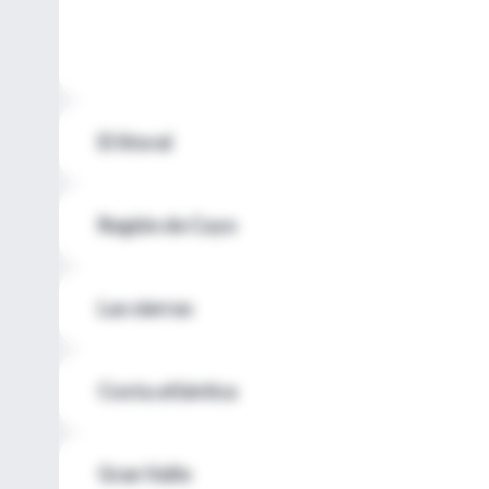
El litoral
Región de Cuyo
Las sierras
Costa atlántica
Gran Valle