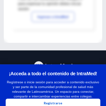
para expresar tu opinión debes iniciar
sesión
Ingresar a IntraMed
¡Acceda a todo el contenido de IntraMed!
Centro de Ayuda
Regístrese o inicie sesión para acceder a contenido exclusivo
y ser parte de la comunidad profesional de salud más
relevante de Latinoamérica. Un espacio para conectar,
Términos y condiciones
compartir e intercambiar experiencias entre colegas.
| Políticas de privacidad
Registrarse
| Todos los derechos reservados | Copyright 1997-2026