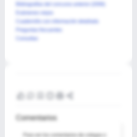
Bibliografías del concurso anterior (2006)
Exámenes viejos
Cuadernillo con información detallada
Preguntas frecuentes
Consultas
Comentarios
Para ver los comentarios de colegas o