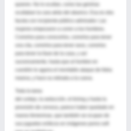
quieren. No lo ocultan, como las geishas
ocultaban la cara atrás del abanico. Esa es otra
faceta con incipiente público admirador. Las
mujeres empezaron a correr a los hombres.
Correrlos para conocerlos, correrlos para tener
una cita, correrlos para tener sexo, correrlos
para tener la llave de la casa, y así
sucesivamente, hasta que al hombre en
cuestión le agarra el inevitable ataque de fobia
masiva, y hace su retirada a la cueva.
Toda la tarea
del cortejo, la seducción, el timing y hasta la
provisión de cerveza, parece haber quedado en
manos femeninas, que también se ocupan de
sus juguetes eróticos en imágenes porno soft