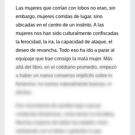
Las mujeres que corrían con lobos no eran, sin
embargo, mujeres corridas de lugar, sino
ubicadas en el centro de un instinto. A las
mujeres nos han sido culturalmente confiscadas
la ferocidad, la ira, la capacidad de ataque, el
deseo de revancha. Todo eso ha ido a parar al
equipaje que trae consigo la mala mujer. Más
allá del libro, en el cotidiano promedio, empezó
a haber un nuevo consenso implícito sobre lo
femenino: no somos naturalmente buenas, ni
dóciles.
Ese movimiento de sentido trajo nuevas
conductas femeninas, como tomar la iniciativa.
Muchas mujeres de todas las edades viven
señalando con el dedo o gritando lo que