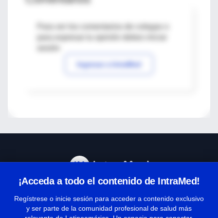
Para ver los comentarios de colegas o
para expresar tu opinión debes iniciar
sesión
Ingresar a IntraMed
¡Acceda a todo el contenido de IntraMed!
Centro de Ayuda
Regístrese o inicie sesión para acceder a contenido exclusivo
y ser parte de la comunidad profesional de salud más