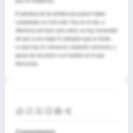
que se multiplican.
El péndulo de las tendencias parece haber
completado un ciclo más. Hoy en el aire, a
diferencia de hace unos años, no hay necesidad
de que a una mujer le subrayen que es fuerte.
Lo que hay es cansancio, bastante cansancio, y
ganas de encontrar a un hombre en el que
descansar.
Comentarios