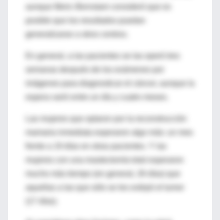
aunque Meric-Bernstam consideró que es
posible que los resultados puedan
generalizarse a otros centros.
En general, a las pacientes se las operó tres
semanas después de los exámenes por
imágenes para diagnosticar el cáncer, aunque la
espera varió entre un día y cuatro meses.
Las mujeres que optaron por la reconstrucción
mamaria inmediata esperaron algo más: un mes
frente a 19 días en otras pacientes. Y las
mujeres con una mastectomía total esperaron
mucho más tiempo (en general, 26 días) que
aquellas a las que sólo se les extirpó el tumor
(17 días).