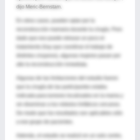
dijo Meric-Bernstam.
En otros casos, pueden optar por la
reconstrucción mamaria durante la cirugía. Pero
dado que eso puede retrasar un poco el
tratamiento (hay que coordinar el trabajo de
distintos cirujanos), algunas mujeres pasan por
alto la reconstrucción inmediata.
Algunas de las limitaciones del estudio fueron
que la cirugía de las participantes estaba
indicada para tumores localizados en la mama y
sin diseminar a los nódulos linfáticos cercanos.
De modo que los resultados son aplicables sólo
a ese grupo de pacientes.
Además, el estudio se realizó en un solo centro,