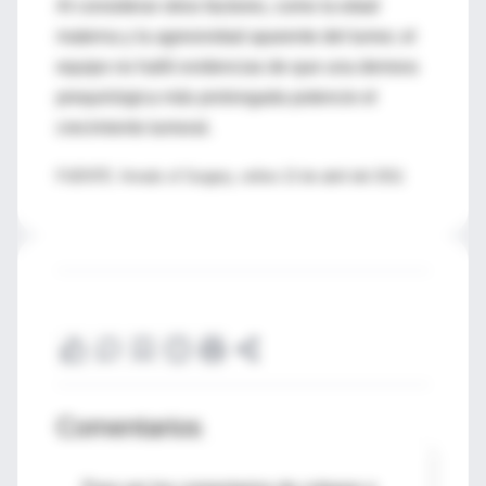
Al considerar otros factores, como la edad
materna y la agresividad aparente del tumor, el
equipo no halló evidencias de que una demora
prequirúrgica más prolongada potencie el
crecimiento tumoral.
FUENTE: Annals of Surgery, online 13 de abril del 2011
Comentarios