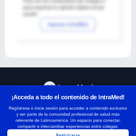
Para ver los comentarios de colegas o
para expresar tu opinión debes iniciar
sesión
Ingresar a IntraMed
¡Acceda a todo el contenido de IntraMed!
Centro de Ayuda
Regístrese o inicie sesión para acceder a contenido exclusivo
y ser parte de la comunidad profesional de salud más
relevante de Latinoamérica. Un espacio para conectar,
Términos y condiciones
compartir e intercambiar experiencias entre colegas.
| Políticas de privacidad
Registrarse