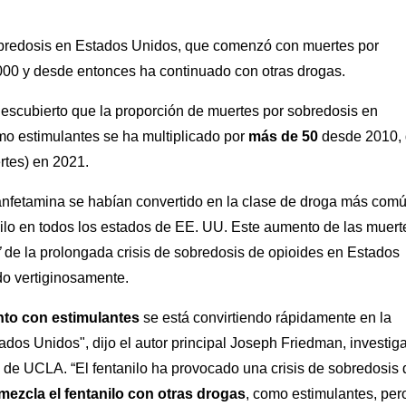
obredosis en Estados Unidos, que comenzó con muertes por
2000 y desde entonces ha continuado con otras drogas.
descubierto que la proporción de muertes por sobredosis en
o estimulantes se ha multiplicado por
más de 50
desde 2010, 
rtes) en 2021.
anfetamina se habían convertido en la clase de droga más com
ilo en todos los estados de EE. UU. Este aumento de las muert
”
de la prolongada crisis de sobredosis de opioides en Estados
o vertiginosamente.
unto con estimulantes
se está convirtiendo rápidamente en la
ados Unidos", dijo el autor principal Joseph Friedman, investig
 de UCLA. “El fentanilo ha provocado una crisis de sobredosis 
mezcla el fentanilo con otras drogas
, como estimulantes, per