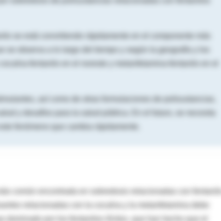
por sobredosis de
polisustancias
relacionadas con fentanilos
anilo se está convirtiendo rápidamente en el componente más
que se observa a lo largo del tiempo y según la geografía y los
cocaína-fentanilo en el noreste y metanfetamina-fentanilo en el
timulantes, así como de otras formulaciones de polisustancias,
ud y desafíos para la salud pública. En el futuro, se necesita
r este fenómeno que cambia rápidamente.
 más común encontrada en sobredosis relacionadas con fentanil
uertes relacionadas con la cocaína y la metanfetamina debe
 dominado por los fentanilos ilícitos, que han hecho que el