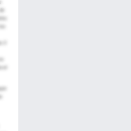
o
 de
ilos
los
s 3
os
a el
yor
to