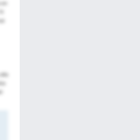
s en
74
al
alta
ína
el