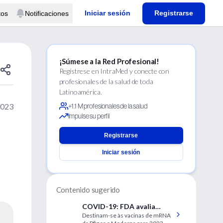
Iniciar sesión
Registrarse
tos
Notificaciones
¡Súmese a la Red Profesional!
Regístrese en IntraMed y conecte con
profesionales de la salud de toda
Latinoamérica.
2023
+1.1 M profesionales de la salud
Impulse su perfil
Registrarse
Iniciar sesión
Contenido sugerido
COVID-19: FDA avalia
Destinam-se às vacinas de mRNA
vacinas monovaqlentes