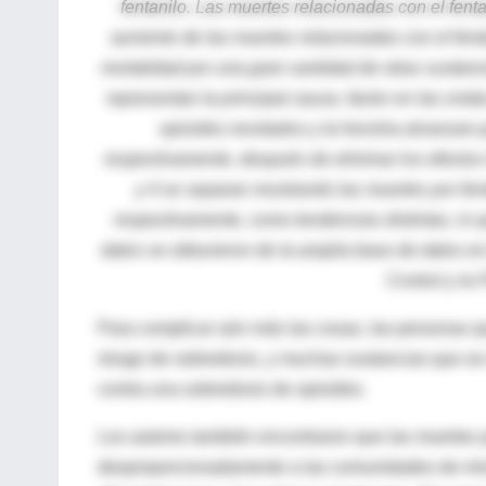
fentanilo. Las muertes relacionadas con el fenta
aumento de las muertes relacionadas con el fenta
mortalidad por una gran cantidad de otras sustancia
representan la principal causa. factor en las on
opioides recetados y la heroína alcanzan 
respectivamente, después de eliminar los efectos i
y 4 se separan mostrando las muertes por fent
respectivamente, como tendencias distintas, lo 
datos se obtuvieron de la amplia base de datos en
Control y la
Para complicar aún más las cosas, las personas 
riesgo de sobredosis, y muchas sustancias que se
contra una sobredosis de opioides.
Los autores también encontraron que las muertes
desproporcionadamente a las comunidades de minorí