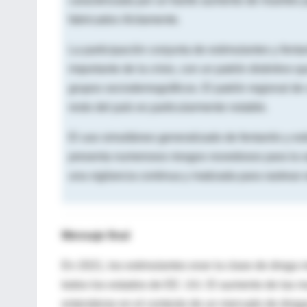
caracterizada por un fuerte aumento de muertes 
fabricados ilícitamente.
La participación conjunta de estimulantes y fent
importante de la crisis, con un patrón distintivo 
grupos sociodemográficos. El patrón regional de 
resto del país es particularmente notable.
El uso simultáneo generalizado de fentanilo y es
presenta numerosos riesgos novedosos para la sal
una vigilancia continua y matizada para rastrea
Mensaje final
En 2021, los estimulantes eran la clase de droga
todos los estados de EE. UU. El aumento de las m
entenderse en el contexto de un mercado de drogas