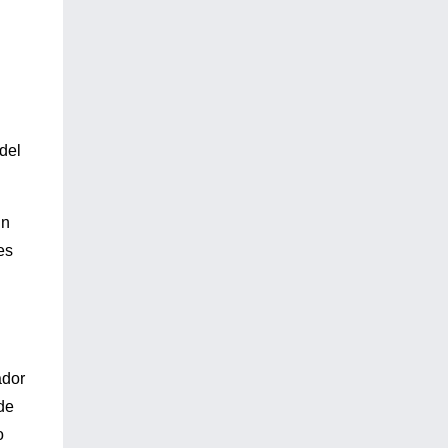
del
ún
es
ador
de
o