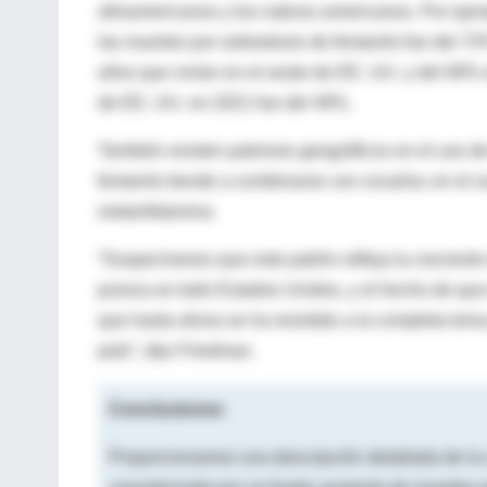
afroamericanos y los nativos americanos. Por ejemp
las muertes por sobredosis de fentanilo fue del 7
años que vivían en el oeste de EE. UU. y del 69% 
de EE. UU. en 2021 fue del 49%.
También existen patrones geográficos en el uso d
fentanilo tiende a combinarse con
cocaína
; en el 
metanfetamina
.
“Sospechamos que este patrón refleja la creciente 
pureza en todo Estados Unidos, y el hecho de que e
que hasta ahora se ha resistido a la completa toma
país”, dijo Friedman.
Conclusiones
Proporcionamos una descripción detallada de la