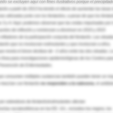
nilo se excluyen aquí con fines ilustrativos porque el precipitad
nilo a partir de 2013 ha tenido el efecto de aumentar las tasas
s utilizadas junto con los fentanilos, a pesar de que los fentan
das 3 y 4. Aquí, podemos observar que las ondas impulsadas por 
puntos de inflexión y comienzan a disminuir en 2010 y 2015
nfladores de la participación conjunta del fentanilo. Las oleada
anilo que no involucran estimulantes y que involucran a ellos,
que revela el breve desfase de ~2 años entre las dos oleadas. L
 línea para investigaciones epidemiológicas de los Centros par
 Prevención de Enfermedades.
que consumen múltiples sustancias también pueden tener un ma
 mezclan con fentanilo
no responden a la naloxona
, el antído
 por sobredosis de
fentanilo/estimulantes
afectan
as raciales/étnicas en los EE. UU., incluidos los negros, los