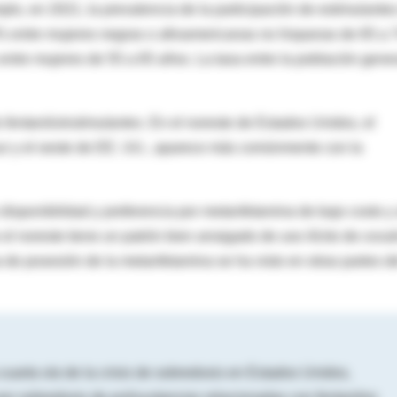
lo, en 2021, la prevalencia de la participación de estimulante
3% entre mujeres negras o afroamericanas no hispanas de 65 a 
entre mujeres de 55 a 65 años. La tasa entre la población gener
e
fentanilo/estimulantes
. En el noreste de Estados Unidos, el
sur y el oeste de EE. UU., aparece más comúnmente con la
disponibilidad y preferencia por
metanfetamina
de bajo costo y 
l noreste tiene un patrón bien arraigado de uso ilícito de
coca
 de posesión de la metanfetamina se ha visto en otras partes d
cuarta ola
de la crisis de sobredosis en Estados Unidos,