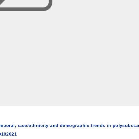
emporal, race/ethnicity and demographic trends in polysubst
20102021