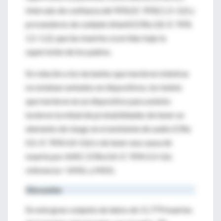
Intervalo de confianza del 95% [IC 95%] 1,3–3,2) y
proveedores de cuidado infantil (ORa 2,8; IC 95%
1,5–5,2), que las muertes ocurridas bajo la
supervisión de los padres.
En relación a los lactantes que murieron mientras
no estaban sentados en dispositivos, los bebés
que murieron en un dispositivo para asiento
tuvieron la mitad de probabilidades de tener un
elemento de riesgo en el ambiente de sueño (ORa
0,5; IC 95% 0,4–0,6) o de tener una causa de
muerte por AAEC (ORa 0,4; IC 95% 0,3–0,6;
referencia = SMSL y MSII).
Discusión
En este gran conjunto de datos de 11.779 muertes