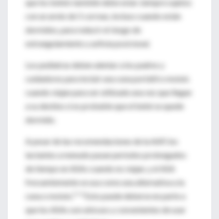
que los bebés también debe estar siempre sujetos
con un arnés de 5 correas, incluso cuando están
dormidos, para reducir el riesgo de
estrangulamiento y asfixia posicional.
Los pediatras deben alentar a los padres y
cuidadores para incluir una cuna portátil o moisés
cuando viajan para ser utilizado una vez que llegan
a su destino si es probable que el bebé se quede
dormido.
A pesar de las recomendaciones de la AAP, los
lactantes a menudo pasan períodos prolongados
de tiempo en ASAs cuando no viajan, y el ASA
frecuentemente se usa como una alternativa a la
3–6
cuna o moisés.
Esto puede deberse en parte a
que los ASAs son ubicuos y convenientes de usar