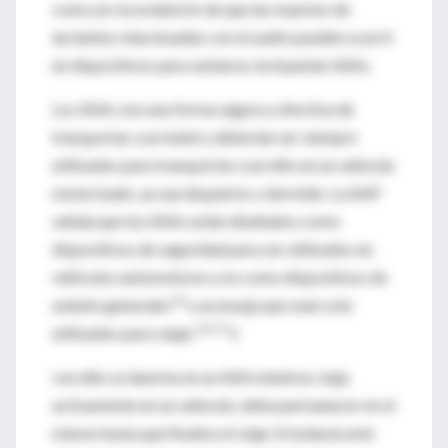
como un recordatorio de que las muertes de
lactantes relacionadas con el sueño pueden ocurrir
en dispositivos para sentarse, incluyendo ASAs.
Los ASAs son una forma segura y efectiva de
transportar a un bebé y deberían ser siempre
utilizados para transportar a un niño en un vehículo
motorizado, ya sea despierto o dormido. La AAP
señala que los ASAs están diseñados como
dispositivos de seguridad para ser utilizados en
vehículos automotores y no como dispositivos de
14
asiento generales
y aconseja que sean solo
14,17
utilizados para viajar.
S
i un niño se duerme en un ASA mientras viaja
activamente en un vehículo, debe permanecer en el
mismo hasta que finalice el viaje. Si todavía está