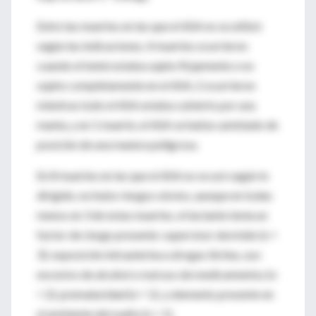
Entre las muertes en las que el ASA no se utilizó
según las indicaciones, 4 muertes ocurrieron
cuando el bebé estaba sujeto flojamente o no
sujeto completamente en el ASA, 2 ocurrieron
mientras todo el ASA estaba cubierto por una
manta, y en 1 muerte, el ASA se había cambiado de
posición de una manera peligrosa.
En 8 muertes en las que el ASA no se usó según lo
dirigido, no hubo riesgos obvios, aunque en todas
menos en 3 de estas muertes, el lactante tenía un
factor de riesgo presente: supervisor dormido (n =
3); exposición intrauterina a drogas ilícitas, uso
excesivo de alcohol o mal uso de medicamentos (n
= 2); prematuridad (n = 1); y elemento presente en
el ambiente del sueño (n = 1).