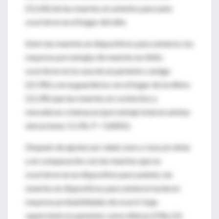
(51,6%) de las muertes en asientos para auto
ocurrieron en el hogar del niño.
Entre las muertes en dispositivos para sentarse, los
mayores porcentajes de muertes en ASAs
ocurrieron en la casa de un pariente o amigo
(21,9%) y en la guardería o en el hogar de la niñera
(12,3%) que las muertes en cochecitos y
mecedoras o hamacas (porcentaje total en ambas
ubicaciones 11,5%; P < 0,0001).
Después de ajustar por edad, sexo y raza y/o etnia
y en comparación con las muertes que no
ocurrieron en un dispositivo para asiento, las
muertes en dispositivos para sentarse tuvieron
mayores probabilidades de ocurrir bajo
supervisión no parental, como niñeras (ORa 2,0;