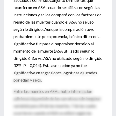
asociados con el subconjunto de muertes que
ocurrieron en ASAs cuando se utilizaron según las
instrucciones y se los comparó con los factores de
riesgo de las muertes cuando el ASA no se usó
según lo dirigido. Aunque la comparación tuvo
probablemente poca potencia, la única diferencia
significativa fue para el supervisor dormido al
momento de la muerte (ASA utilizado según lo
dirigido 6,3% vs. ASA no utilizado según lo dirigido
32%; P = 0,044). Esta asociación ya no fue
significativa en regresiones logísticas ajustadas
por edad y sexo.
Entre las muertes en ASAs, hubo información
adicional disponible de las narrativas (de longitud
variable) para 24 de las muertes, 7 de las cuales
ocurrieron cuando el ASA se utilizó según las