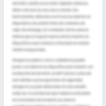
dormido cuando ya no están viajando, entonces
debe colocarse en una cuna o moisés. Así,
teóricamente, deberían ocurrir pocas muertes en
dispositivos de asiento fuera de contextos de
viaje. Sin embargo, los resultados de los autores
indican que en la gran mayoría de las muertes en
dispositivos para sentarse, el lactante no estaba
siendo transportado.
Aunque los padres y otros cuidadores pueden
poner a un bebé en un dispositivo para asiento con
la intención de dormirlo, la AAP está en contra de
esto debido a preocupaciones de seguridad.
Aunque no se pudo determinar en este estudio
todas las circunstancias que rodearon al lactante
en el momento de la muerte, los autores