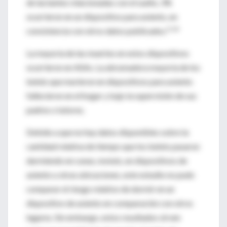
de lactantes relacionadas con el sueño, 3%
ocurrieron en un dispositivo para asiento, en
6,16
consistencia con otros datos publicados.
La mayoría de las muertes en estos dispositivos
ocurrieron en ASAs. La abrumadora mayoría de los
bebés que murieron en dispositivos para asiento
fallecieron en el hogar y bajo la supervisión de sus
padres o tutores.
Debido a que no hay datos disponibles sobre la
cantidad relativa de tiempo que los bebés pasaron
durmiendo en cunas, moisés, en dispositivos de
asiento u otras ubicaciones, este estudio no pudo
comparar el riesgo relativo de dormir en un
dispositivo de asiento en comparación con otros
lugares. Sin embargo, estos resultados sirven