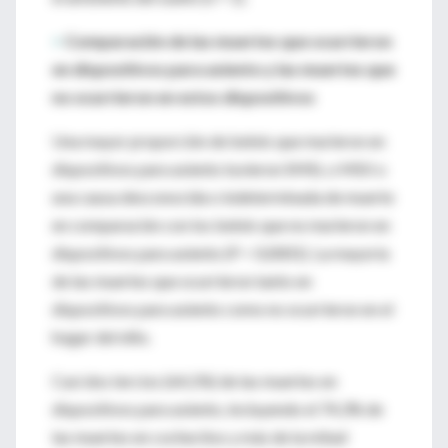
>
Comparación de las muertes que ocurrieron
en dispositivos para asiento y las muertes que
no ocurrieron en estos dispositivos
Una mayor proporción de bebés que murieron en
dispositivos para asiento tuvieron SMSL o MSII o
una causa desconocida o indeterminada de muerte
en comparación con los bebés que no murieron en
dispositivos para asiento (P < 0,0001). La mayoría
de las muertes que ocurrieron tanto en
dispositivos para asiento como no ocurrieron en el
hogar del niño.
Casi dos tercios (64,1%) de las muertes en
dispositivos para asiento, incluyendo el 74,3% de
las muertes en cochecitos y más de la mitad