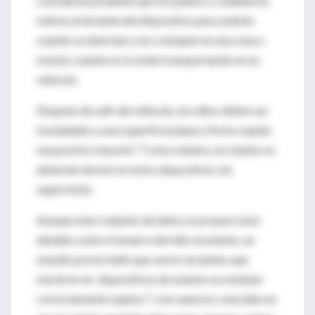
consideran prudente que los padres y cuidadores
retiren al lactante del dispositivo para asiento
cuando se duermen y los coloquen en una cuna o
moisés cuando no lo están transportando en un
vehículo.
Después de salir del vehículo, los niños deben ser
trasladados a una superficie plana y firme cuando
1
sea práctico hacerlo.
Como mínimo, los bebés no
deberían dormir en estos dispositivos sin
supervisión.
Aunque este conjunto de datos no proporcionó
detalles sobre el amarre del niño al asiento, un
estudio previo halló que varios lactantes que
murieron en dispositivos de asiento no estaban
5
correctamente sujetos,
y los autores coinciden en