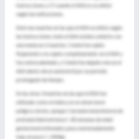
instrucciones y 17 cuando el ASA no se utilizó
según las indicaciones.
Entre las muertes en las que el ASA se utilizó según
las instrucciones, todo el ASA estaba cubierto con
una manta en 2 muertes; 1 bebé fue sujeto
flojamente o no sujeto completamente en el ASA y
fue sobrecalentado, y 1 bebé fue dejado solo en el
ASA dentro de un automóvil por un período
prolongado de tiempo.
En las otras 3 muertes en las que el ASA fue
utilizado como se indica, no se observaron
peligros obvios, aunque 1 lactante tenía historia de
prematuridad extrema (< 28 semanas de edad
gestacional estimada) y peso extremadamente
bajo al nacer (< 1000g).