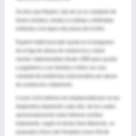
Se dice que Rypien, hijo de un ex campeón de
boxeo amateur, amaba su trabajo y disfrutaba
enfrentar a los tipos más duros de la NHL.
Rypiem había buscado ayuda en el programa
de la liga de abuso de sustancias y salud
mental, implementado desde 1996 para ayudar
a jugadores y sus familias a lidiar con una
variedad de problemas relacionados por abuso
de sustancias y depresión.
A unos 14,8 millones de estadounidenses se les
diagnostica depresión cada año, de los cuales
aproximadamente siete millones reciben
tratamiento, según el doctor Alan Manevitz, un
psiquiatra clínico del Hospital Lenox Hill de