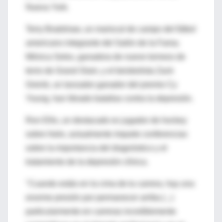
Nueva York.
Terry Bradshaw, un mariscal de campo del fútbol
americano integrante del Salón de la Fama;
Mónica Seles, ganadora de nueve torneos de
tenis de Grand Slam, y el beisbolista Zack
Greink, un lanzador ganador del premio Cy
Young, han librado batallas contra la depresión.
Ron Ellis, un destacado ex jugador de hockey
sobre hielo, actualmente imparte conferencias
sobre la importancia del diagnóstico y el
tratamiento de la depresión clínica.
"Cuando estás en la cima de tu carrera, hay una
enorme presión por permanecer arriba (...)
particularmente en carreras increíblemente