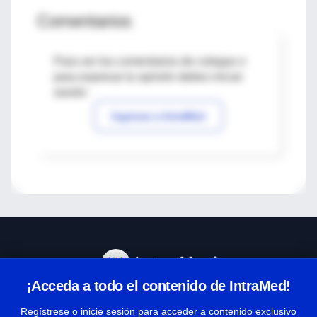
Comentarios
Para ver los comentarios de colegas o
para expresar tu opinión debes iniciar
sesión
Ingresar a IntraMed
¡Acceda a todo el contenido de IntraMed!
Centro de Ayuda
Regístrese o inicie sesión para acceder a contenido exclusivo