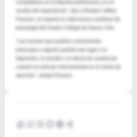
competitivas en el deporte profesional y en el
mundo del espectáculo", dijo a Reuters Jeffrey
Parsons, un experto en adicciones y profesor de
psicología del Hunter College de Nueva York.
"Las razones que podrían comúnmente
preocupar a alguien podrían dar lugar a la
depresión, el suicidio o el abuso de sustancias
cuando se está tan intensamente en el centro de
atención", añade Parsons.