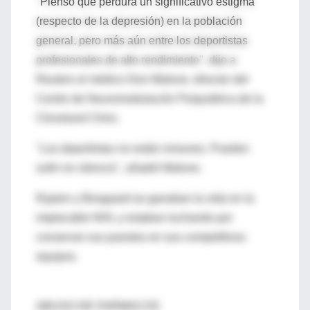
"Pienso que perdura un significativo estigma
(respecto de la depresión) en la población
general, pero más aún entre los deportistas
profesionales de alto rendimiento", dijo a
Reuters el médico Don Malone, director del
Centro de Neuromodulación Psiquiátrica de la
Cleveland Clinic.
"Los deportistas no están inmunes. Pueden
sufrir en silencio", añadió Malone.
Rypien y Boogaard se ganaban la vida en la
implacable NHL y estaban luchando por
conservar sus puestos en sus competitivos
equipos.
ABUSO DE FARMACOS