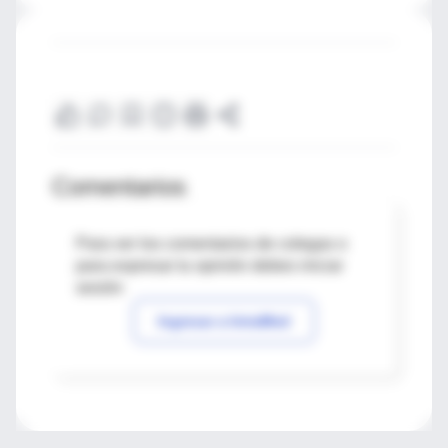
Comentarios
Para ver los comentarios de colegas o
para expresar tu opinión debes iniciar
sesión
Ingresar a IntraMed