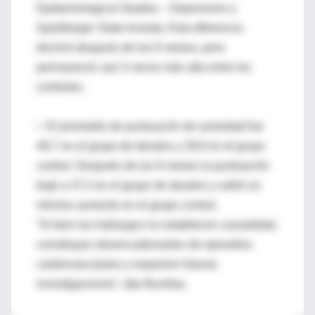
Epidemiological Studies – Depression y
Spielberger State Anxiety. Esta diferencia
declinó después de los 6 meses, pero
permaneció casi 3 veces más alta entre los
controles.
• El promedio de puntuación de ansiedad fue
46,7 en el grupo de deudos y 28,8 en el grupo
control. Después de los 6 meses la puntuación
bajó a 37,2 en el grupo de deudos y sufrió un
mínimo aumento en el grupo control.
“Si bien los hallazgos no establecen causalidad,
constituyen desencadenantes de episodios
cardiovasculares y requieren futuras
investigaciones”, dijo Buckley.