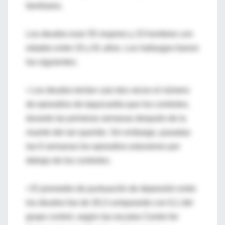
familiares.
Los deudos eran 55 mujeres y 23 hombres con
edades entre 33 y 91 años. Los hallazgos fueron
los siguientes:
• Los deudos tenían casi dos veces el número
de episodios de taquicardia que los controles,
durante las primeras semanas después de la
muerte del ser querido. Sin embargo, pasadas
las 6 semanas los episodios estuvieron por
debajo de los controles.
• El promedio de puntuación de depresión entre
los deudos fue de 26,3 comparardo con 6,1 del
grupo control, según las escalas Centre for