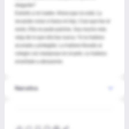
elegante?
Extraño a mi madre. Ahora que no está. La
recuerdo como si fuera mi hija. Creo que fue al
revés. Ella no pudo parirme. Soy mucho más
vieja de lo que ella fue nunca. Yo la hubiera
acunado y protegido. La hubiera llevado al
colegio con mariposas en el pelo. Le hubiera
enseñado a abrazarme.
Narrativa