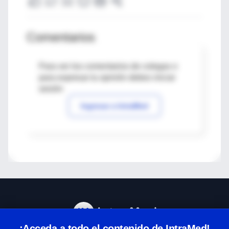
Comentarios
Para ver los comentarios de colegas o
para expresar tu opinión debes iniciar
sesión
Ingresar a IntraMed
¡Acceda a todo el contenido de IntraMed!