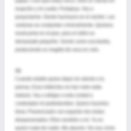
papas. Creo que estoy cerca. Seré un volcán en
erupción y mi cuarto, Pompeya. Voy a
proyectarme. Siento hachazos en el vientre. Las
verduras se comportan criminalmente. Quisiera
revolcarme en el piso, pero el sillón es
demasiado pequeño. Sonrío como una bestia,
produciendo un mugido de vaca en celo.
13.
Cuando estalle quiero dejar sin aliento a la
prensa. Esos imbéciles no han visto nada
todavía. Voy a obligar a esta ciudad a
contemplar mi podredumbre. Quiero hacerlos
llorar. Presenciarán con espanto mis restos
desparramados. Ellos vendrán a mí. Ya no
quiero nada de nadie. Me aburren. No soy como