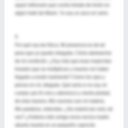
aquel millonario que comía helado de limón en
algún hotel de Miami. Yo soy un asco en serio.
7.
Por qué soy tan física. Mi presencia es de tal
peso que yo quedo relegada. Cómo abstraerme
de mi condición. ¿Soy más que esas mujercitas
lineales que se multiplican y mueren sin haber
llegado a existir realmente? Cierro los ojos y
pienso en mí, delgada. Qué sería si no soy mi
cuerpo; por él creo y aborrezco y siento piedad,
de esta manera. Mis razones son mi materia.
Mis palabras, redondas. ¿No estaría tan sola, tal
vez? ¿Hubiera sido amiga novia vecina madre
abuela muerta en un pequeño cajoncito