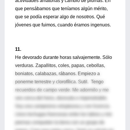
actividades amatorias y cambio de plumas. En
que pensábamos que teníamos algún mérito,
que se podía esperar algo de nosotros. Qué
jóvenes que fuimos, cuando éramos ingenuos.
11.
He devorado durante horas salvajemente. Sólo
verduras. Zapallitos, coles, papas, cebollas,
boniatos, calabazas, rábanos. Empiezo a
ponerme terrestre y clorofílica. Sutil. Tengo
recuerdos de campo verde. Me adormilo y me
veo cerca del heno, desnuda e impenetrable.
Soy una campesina voluptuosa y con licencia.
Llevo lechugas francesas entre los labios y mis
piernas comparten la tierra con un grupo de