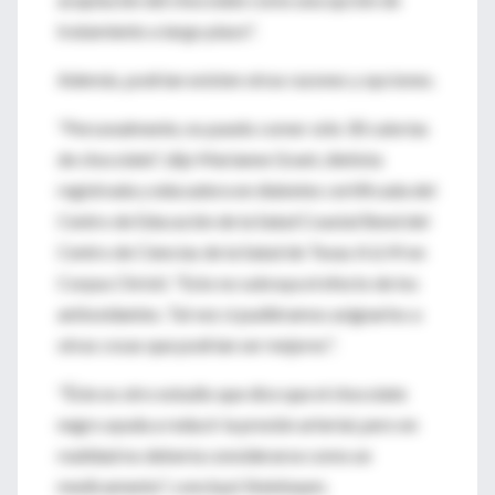
tratamiento a largo plazo".
Además, podrían existen otras razones y opciones.
"Personalmente, no puedo comer sólo 30 calorías
de chocolate", dijo Marianne Grant, dietista
registrada y educadora en diabetes certificada del
Centro de Educación de la Salud Coastal Bend del
Centro de Ciencias de la Salud de Texas A & M en
Corpus Christi. "Esto no subraya el efecto de los
antioxidantes. Tal vez si pudiéramos asignarlos a
otras cosas que podrían ser mejores".
"Éste es otro estudio que dice que el chocolate
negro ayuda a reducir la presión arterial, pero en
realidad no debería considerarse como un
medicamento", concluyó Steinbaum.