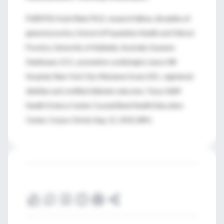
FUENTES: Karin Ried, Ph.D, research fellow, discipline of
general practice, School of Population Health and Clinical
Practice, University of Adelaide, Australia; Suzanne
Steinbaum, D.O., preventive cardiologist, Lenox Hill
Hospital, New York City; Marianne Grant, R.D., registered
dietitian and certified diabetes educator, Texas A&M
Health Science Center Coastal Bend Health Education
Center, Corpus Christi; Aug. 12, 2010, BMJ.