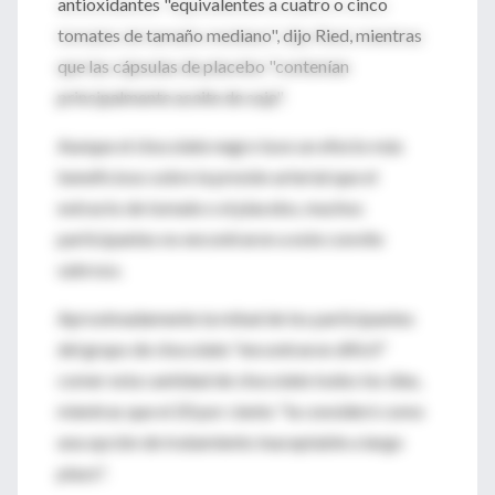
antioxidantes "equivalentes a cuatro o cinco
tomates de tamaño mediano", dijo Ried, mientras
que las cápsulas de placebo "contenían
principalmente aceite de soja".
Aunque el chocolate negro tuvo un efecto más
beneficioso sobre la presión arterial que el
extracto de tomate o el placebo, muchos
participantes no encontraron a este convite
sabroso.
Aproximadamente la mitad de los participantes
del grupo de chocolate "encontraron difícil"
comer esta cantidad de chocolate todos los días,
mientras que el 20 por ciento "la consideró como
una opción de tratamiento inaceptable a largo
plazo".