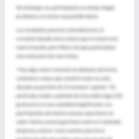
Sin embargo, los participantes no tenían ningún
problema con tomar una pastilla diaria.
Los resultados parecen contradictorios al
creciente tamaño de la cintura que se observa en
todo el mundo, pero Ried cree que podría haber
una razón para las reacciones.
"Hay algo sobre consumir un alimento de forma
voluntaria o tener que comerlo todos los días
durante un período de 12 semanas", apuntó. "En
particular, medio cuadrado de chocolate negro [50
gramos] no es una cantidad insignificante. Los
participantes de nuestro ensayo reportaron un
sabor fuerte y preocupaciones sobre el contenido
de grasa y azúcar como razones para la no
aceptación del chocolate como una opción de