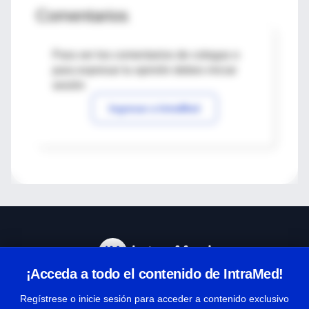
Comentarios
Para ver los comentarios de colegas o
para expresar tu opinión debes iniciar
sesión
Ingresar a IntraMed
¡Acceda a todo el contenido de IntraMed!
Centro de Ayuda
Regístrese o inicie sesión para acceder a contenido exclusivo