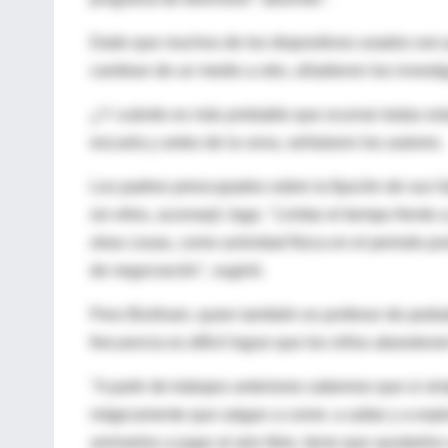
Dado que muchos de los dispositivos usados son po
cambian de un medio a otro, añadieron los investi
¿Y cuándo es más probable que ocurran todas esta
escuela y antes de la cena, señalaron los autores.
Los padres preocupados sobre la fijación de sus 
sin ellos, aconsejó Jago. "Limitar el tiempo frente
otras cosas, como actividad física en el periodo p
de negociación", sugirió.
Pero Bickham, quien también es profesor de pediat
frecuencia es difícil lograr que los niños abandonen
"A partir de trabajos anteriores sabemos que si si
mágicamente que salgan a correr, a saltar y a expl
animarlos a jugar al aire libre, tiene que ayudarl