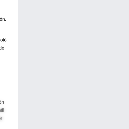
ón,
notó
 de
ón
til
er