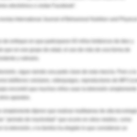
rreo electrónico o visitar Facebook".
evista International Journal of Behavioral Nutrition and Physica
s de enfoque en que participaron 63 niños británicos de diez y
de que en ese grupo de edad, el uso de más de una forma de
stente y rutinario.
televisión, sigue siendo una parte clave de esta mezcla. Pero a la
omo teléfonos celulares, videojuegos, reproductores de MP3 (c
quipo encontró que muchos niños usan la televisión simplemente
tros aparatos.
implemente dijeron que realizar multitareas de alta tecnologí
ier "periodo de inactividad" que ocurre en otros medios, como
la televisión, o la familia ha elegido lo que consideran un