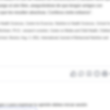
juego al aire libre, asegurándose de que tengan amigos con
ue les resulten atractivas. Conlleva cierto esfuerzo".
Health Sciences, Centre for Exercise, Nutrition & Health Sciences, School fo
 Bickham, Ph.D., research scientist, Center on Media and Child Health, Childre
chool, Boston; Aug. 3, 2011, International Journal of Behavioral Nutrition and
as o para expresar tu opinión debes iniciar sesión