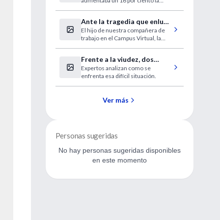
aumentaba un 16 por ciento la
de semana
mortalidad precoz.
Ante la tragedia que enluta
El hijo de nuestra compañera de
a la familia de la Dra. Diana
trabajo en el Campus Virtual, la
Cohen Agrest
Dra. Diana Cohen Agrest, fue
salvajemente asesinado en Bs. As.
Frente a la viudez, dos
Expertos analizan como se
reacciones
enfrenta esa difícil situación.
Ver más
Personas sugeridas
No hay personas sugeridas disponibles
en este momento