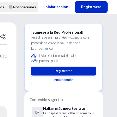
Iniciar sesión
Registrarse
tos
Notificaciones
¡Súmese a la Red Profesional!
Regístrese en IntraMed y conecte con
profesionales de la salud de toda
Latinoamérica.
2011
+1.1 M profesionales de la salud
Impulse su perfil
Registrarse
Iniciar sesión
Contenido sugerido
Hallan más muertes tras
La hospitalización el fin de semana
internación por EPOC en fin