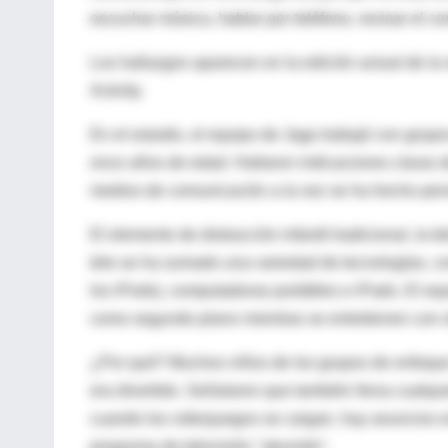
escuchar música, hablar por teléfono, revisar el co
Los hallazgos aparecen en la edición actual de la r
Activity.
En el estudio, el equipo de Jago trabajó con grupo
once años de edad. Hallaron indicaciones claras 
medios de comunicación a la vez se ha hecho persi
El elemento de distracción infantil tradicional, la 
tele se ha sumado una variedad de tecnologías, c
los iPods), computadoras portátiles e iPads. El e
como segundo plano mientras se entretienen con o
¿Por qué? Muchos niños de los grupos de enfoque s
era divertido. Señalaron que también llena cualqu
cuando los videojuegos se cargan, hay anuncios en 
programa de televisión "aburrido".