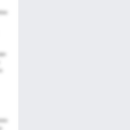
tras
mpo
os
esea
e