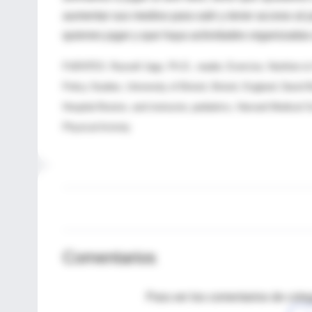
aumentar sus medios para salir y tener acceso al 
quienes jugar y que haya actividades organizadas q
FUENTES: Russell Jago, Ph.D., reader, Exercise, Nutrition & 
Policy Studies, University of Bristol, Bristol, England; David
Hospital Boston, and instructor, pediatrics, Harvard Medical S
Physical Activity
Comentarios
Para ver los comentarios de coleg