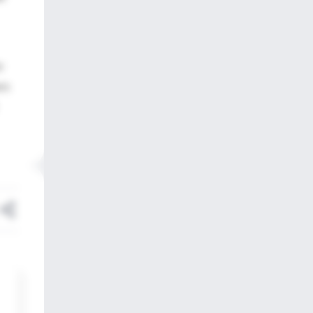
r
n's