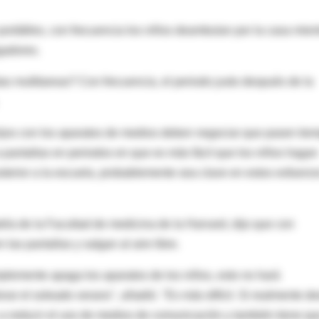
rtátiles, con frecuencia los niños deambulan por la casa mien
gadores.
s multitareas? Con frecuencia, el periodo justo después de la
hijos con los aparatos de medios deben negociar que pasen tie
 a pantallas en periodos en que es más fácil que los niños hagan
osterior a la escuela, probablemente sea clave en estos esfuerz
ría de la Facultad de medicina de la Harvard, dijo que con
 las pantallas y salgan al aire libre.
mplemente apaga los aparatos de los niños, esto no hará
orar el soleado verano", añadió. "Es más difícil. Si realmente d
os a reducir el uso de medios de comunicación y también tiene qu