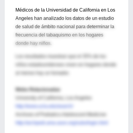
Médicos de la Universidad de California en Los
Angeles han analizado los datos de un estudio
de salud de ámbito nacional para determinar la
frecuencia del tabaquismo en los hogares
donde hay niños.
Los resultados muestran que el 35% de los
niños estadounidenses viven en hogares donde
al menos hay un fumador.
Webs Relacionadas
University of California, Los Angeles
http://www.ucla.edu/search/
Archives of Pediatrics Adolescent Medicine
http://archpedi.ama-assn.org/subs/login.html