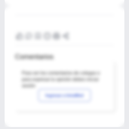
Comentarios
Para ver los comentarios de colegas o
para expresar tu opinión debes iniciar
sesión
Ingresar a IntraMed