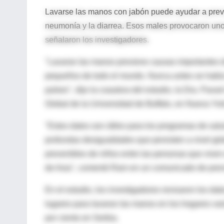
Lavarse las manos con jabón puede ayudar a preve
neumonía y la diarrea. Esos males provocaron uno
señalaron los investigadores.
"Lavarse las manos previene causas importantes d
pequeños de todo el mundo. Nunca antes se había
países", dijo la coautora del estudio, la Dra. Pav
Global de la Universidad de Buffalo, en Nueva Yor
"Estos datos son útiles para los programas de salu
profundas desigualdades que persisten a nivel glo
prevenibles de niños entre las personas que viven 
de Asia", comentó Ram en un comunicado de prens
En el estudio, los investigadores revisaron los da
lugares para lavarse las manos en los hogares var
por ciento en Serbia.