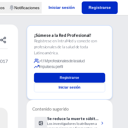
Iniciar sesión
Registrarse
tos
Notificaciones
¡Súmese a la Red Profesional!
Regístrese en IntraMed y conecte con
profesionales de la salud de toda
Latinoamérica.
2017
+1.1 M profesionales de la salud
Impulse su perfil
Registrarse
Iniciar sesión
Contenido sugerido
Se reduce la muerte súbita
Los investigadores lo atribuyen a
en insuficiencia cardíaca