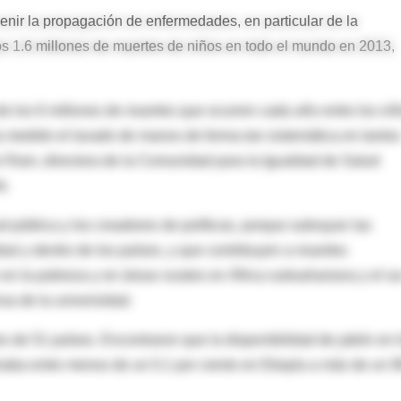
nir la propagación de enfermedades, en particular de la
s 1.6 millones de muertes de niños en todo el mundo en 2013,
e los 6 millones de muertes que ocurren cada año entre los ni
 medido el lavado de manos de forma tan sistemática en tantos
ani Ram, directora de la Comunidad para la Igualdad de Salud
k.
d pública y los creadores de políticas, porque subrayan las
bal y dentro de los países, y que contribuyen a muertes
en la pobreza y en áreas rurales en África subsahariana y el su
a de la universidad.
tos de 51 países. Encontraron que la disponibilidad de jabón en 
iaba entre menos de un 0.1 por ciento en Etiopía a más de un 9