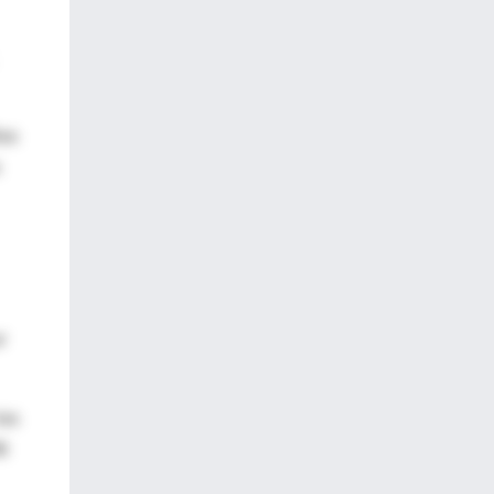
ños
r
los
6