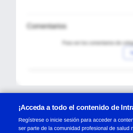
Comentarios
Para ver los comentarios de coleg
I
¡Acceda a todo el contenido de Int
Regístrese o inicie sesión para acceder a conten
ser parte de la comunidad profesional de salud 
Centro de Ayuda