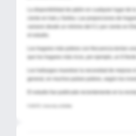
La disponibilidad de jabón en cualquier lugar de l
ciento en Irak y Serbia. Las proporciones de hoga
variaron desde un mínimo del 0.1 por ciento en Et
el estudio.
Los hogares más pobres con frecuencia tenían un
que los hogares más ricos, por ejemplo, un 6 frent
Los hallazgos muestran la necesidad de mejorar e
general, en muchos países pobres, según los inve
El estudio fue publicado recientemente en la revi
FUENTE: University at Buffalo