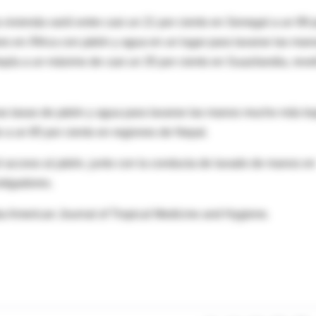
a vivienda varió entre casi un 21 por ciento en Senegal a un 99 
res en África con jabón y agua en un lugar para lavarse las man
iopía a un máximo de casi un 35 por ciento en Suazilandia, reve
as tasas de jabón y agua para lavarse las manos mucho más ba
e a un 85 por ciento en regiones de Nepal.
l acceso al jabón, junto con la conducta de lavado de manos en
stigadores.
sta American Journal of Tropical Medicine and Hygiene.