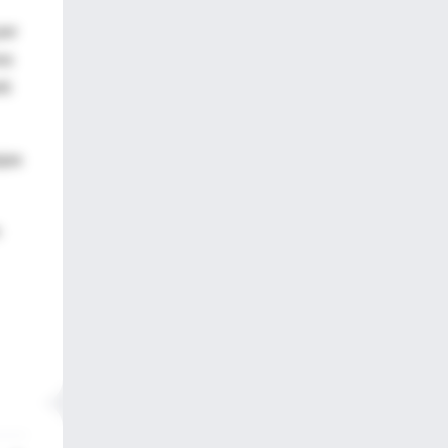
por
os
ló
jas