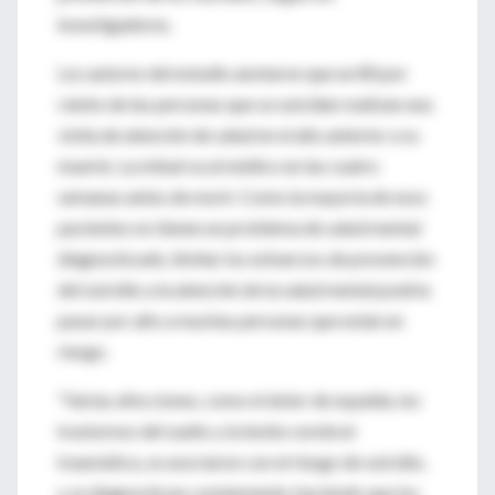
investigadores.
Los autores del estudio anotaron que un 80 por
ciento de las personas que se suicidan realizan una
visita de atención de salud en el año anterior a su
muerte. La mitad va al médico en las cuatro
semanas antes de morir. Como la mayoría de esos
pacientes no tienen un problema de salud mental
diagnosticado, limitar los esfuerzos de prevención
del suicidio a la atención de la salud mental podría
pasar por alto a muchas personas que están en
riesgo.
"Varias afecciones, como el dolor de espalda, los
trastornos del sueño y la lesión cerebral
traumática, se asociaron con el riesgo de suicidio,
y se diagnostican comúnmente, haciendo que los