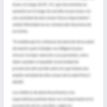
áreas a lo largo de EE. UU. que documentan un
aumento en el riesgo de suicidio en personas con
una variedad de afecciones físicas importantes",
señaló Ahmedani en un comunicado de prensa de
la revista.
"A medida que los sistemas de atención de la salud
de nuestro país trabajan con diligencia para
ofrecer la mejor atención a sus pacientes, estos
datos ayudan a respaldar la necesidad de
prevención del suicidio entre los que tienen una
amplia variedad de afecciones de la salud física",
añadió.
Los médicos de atención primaria y los
especialistas podrían tener un rol importante en la
prevención de los suicidios, según los