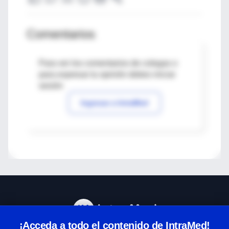
Comentarios
Para ver los comentarios de colegas o
para expresar tu opinión debes iniciar
sesión
Ingresar a IntraMed
¡Acceda a todo el contenido de IntraMed!