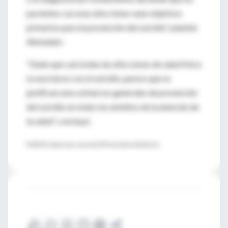
pacientes con esas afecciones sean objetivos
primarios para la prevención del suicidio", planteó
Ahmedani.
"Dado que casi todas las afecciones de salud física
se asociaron con el suicidio, parece que se
justifican unos esfuerzos generales de prevención
del suicidio en todos los ámbitos de la atención de
la salud", concluyó.
FUENTE: American Journal of Preventive Medicine