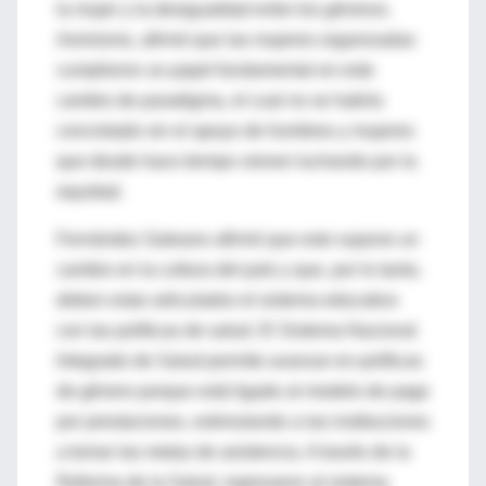
la mujer y la desigualdad entre los géneros.
Asimismo, afirmó que las mujeres organizadas
cumplieron un papel fundamental en este
cambio de paradigma, el cual no se habría
concretado sin el apoyo de hombres y mujeres
que desde hace tiempo vienen luchando por la
equidad.
Fernández Galeano afirmó que esto supone un
cambio en la cultura del país y que, por lo tanto,
deben estar articulados el sistema educativo
con las políticas de salud. El Sistema Nacional
Integrado de Salud permite avanzar en políticas
de género porque está ligado al modelo de pago
por prestaciones, estimulando a las instituciones
a tomar las metas de asistencia. A través de la
Reforma de la Salud, ingresaron al sistema