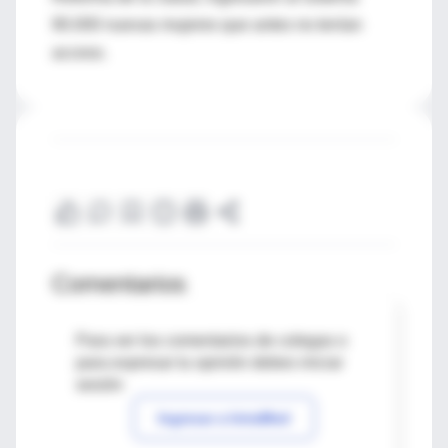
90.000 nuevas mujeres que antes no tenían
acceso.
Comentarios
Para ver los comentarios de colegas o
para expresar tu opinión debes iniciar
sesión
Ingresar a IntraMed