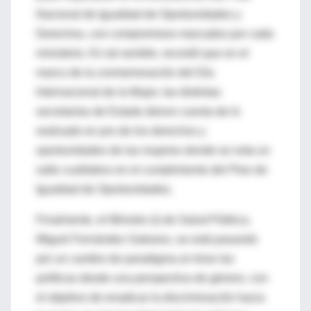
Nacional de Igualdad de Oportunidades y
Derechos, con compromisos marcados por cada
ministerio. En tal sentido, recordó que en el
marco de la conmemoración del Día
Internacional de la Mujer, las distintas
secretarías de Estado dieron cuenta de lo
realizado en pro de los derechos y
oportunidades de las mujeres donde se nota un
salto cualitativo en el cumplimiento del Plan de
Igualdad de Oportunidades.
Finalmente, el Ministro (i) de Salud Pública,
Miguel Fernández Galeano, se está pasando
por un cambio de paradigma al mirar las
políticas desde una perspectiva de género, con
el objetivo de erradicar la discriminación hacia