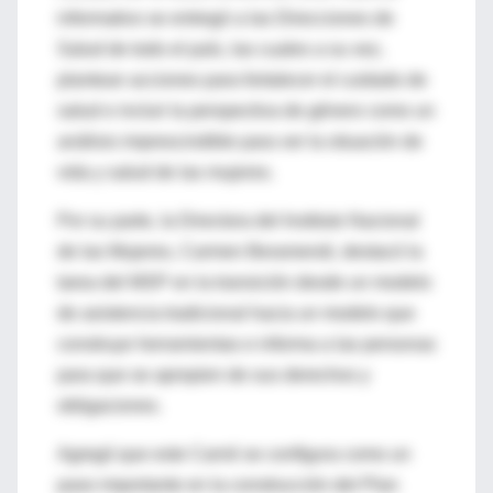
informativo se entregó a las Direcciones de
Salud de todo el país, las cuales a su vez,
plantean acciones para fortalecer el cuidado de
salud e incluir la perspectiva de género como un
análisis imprescindible para ver la situación de
vida y salud de las mujeres.
Por su parte, la Directora del Instituto Nacional
de las Mujeres, Carmen Beramendi, destacó la
tarea del MSP en la transición desde un modelo
de asistencia tradicional hacia un modelo que
construye herramientas e informa a las personas
para que se apropien de sus derechos y
obligaciones.
Agregó que este Carné se configura como un
paso importante en la construcción del Plan