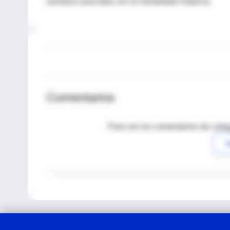
sanitaria asociada con la mortalidad materna.
Comentarios
Para ver los comentarios de coleg
I