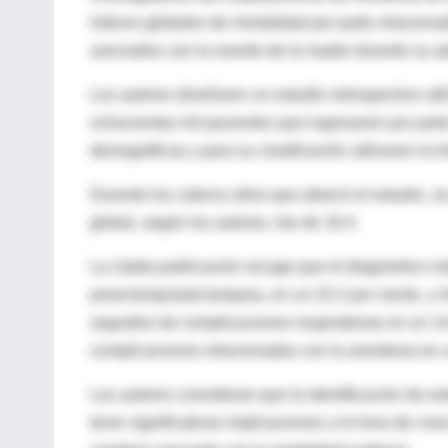
índices globales de mortalidad por parto relacionad
asociados con la muerte de la madre durante su adm
Los autores diseñaron un estudio retrospectivo uti
ochocientas mil pacientes que ingresaron por par
demográficas y para su clasificación utilizaron la I
Durante los catorce años que abarcó el estudio, se 
global, según los autores, fue de 16.4.
La citada publicación recoge que el diagnóstico m
preeclampsia/eclampsia, en un 22.2 por ciento, y 
seguidos de complicaciones respiratorias en un 14 
complicaciones relacionadas con la anestesia en u
Los autores consideran que la identificación de e
tener significativas implicaciones a la hora de crea