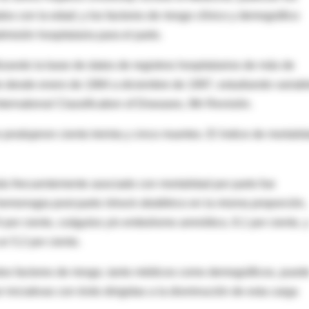
os con la edad; y los factores de riesgo clínico y demográfico
isión hospitalaria para el parto.
lizando la base de datos de registros hospitalarios de más de
to desde enero de 1984 a diciembre de 1997, estudiando variab
nternational Classification of Diseases, 9th Revisión.
produjeron ciento treinta y cinco muertes. El índice de mortali
ás frecuentemente asociado con mortalidad por parto fue
hemorragia post-parto /shock obstétrico en la misma proporción,
por ciento, coágulos y/o embolismo amniótico, 8.1 por ciento, 
n 5.2 por ciento.
stos factores de riesgo, tanto médicos como demográficos, pued
r iniciativas con éxito dirigidas a la disminución de esta carga