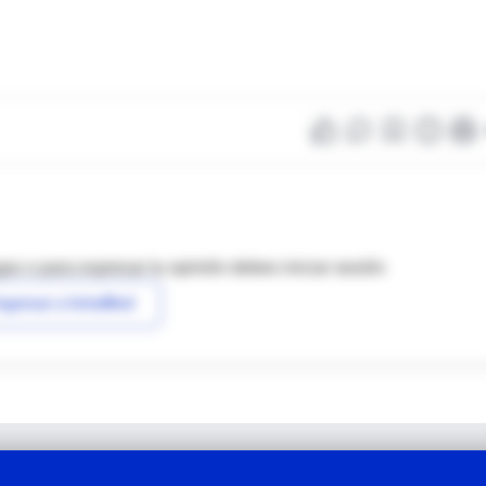
as o para expresar tu opinión debes iniciar sesión
ngresar a IntraMed