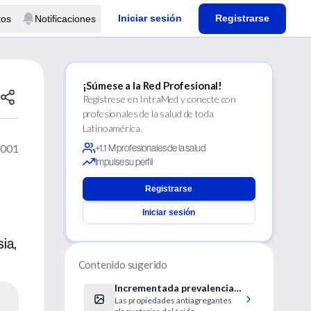
Iniciar sesión
Registrarse
tos
Notificaciones
¡Súmese a la Red Profesional!
Regístrese en IntraMed y conecte con
profesionales de la salud de toda
Latinoamérica.
2001
+1.1 M profesionales de la salud
Impulse su perfil
Registrarse
Iniciar sesión
ia,
Contenido sugerido
Incrementada prevalencia
Las propiedades antiagregantes
de microtrombosis en los