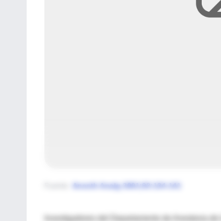
Fuente
:
Anesth Analg 2001;93:134-141
Investigadores del Departamento de Anestesia de l