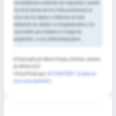
sin problemas evidentes de seguridad, cuando
se inició dentro de los 5 días posteriores al
inicio de los signos o síntomas en esta
población de adultos no hospitalizados y no
vacunados que estaban en riesgo de
progresión. a una enfermedad grave.
(Financiado por Merck Sharp y Dohme; número
de MOVe-OUT
ClinicalTrials.gov,
NCT04575597
.
se abre en
una nueva pestaña
.)