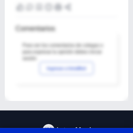
Comentarios
Para ver los comentarios de colegas o
para expresar tu opinión debes iniciar
sesión
Ingresar a IntraMed