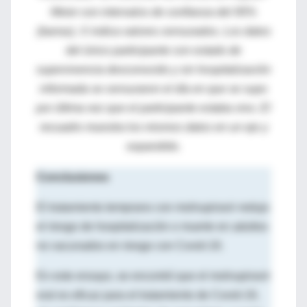
Meier con intervalos de confianza del 95%
(barras). X indica valores censurados. Los datos
del único participante con estado de
supervivencia desconocido y sin hospitalización
informada se censuraron el día en que se supo
por última vez que el participante estaba vivo. El
recuadro muestra los mismos datos en un eje y
expandido.
Conclusiones
El tratamiento temprano con molnupiravir redujo
el riesgo de hospitalización o muerte en adultos
no vacunados en riesgo con Covid-19.
En este ensayo, se encontró que el molnupiravir
oral es eficaz para el tratamiento de Covid-19,