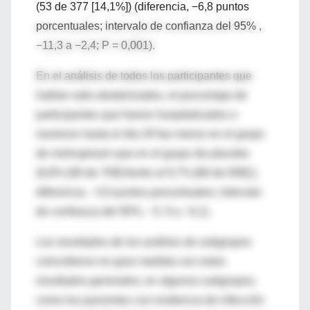
(53 de 377 [14,1%]) (diferencia, −6,8 puntos
porcentuales; intervalo de confianza del 95% ,
−11,3 a −2,4; P = 0,001).
En el análisis de todos los participantes que
habían sido aleatorizados, el porcentaje de
participantes que fueron hospitalizados o
murieron hasta el día 29 fue menor en el grupo
de molnupiravir que en el grupo de placebo
(6,8% [48 de 709] frente al 9,7% [68 de 699] ];
diferencia, −3,0 puntos porcentuales; intervalo
de confianza del 95%, −5.
9 a −0,1).
Los resultados de los análisis de subgrupos
coincidieron en gran medida con estos
resultados generales;
en algunos subgrupos,
como los pacientes con evidencia de infección