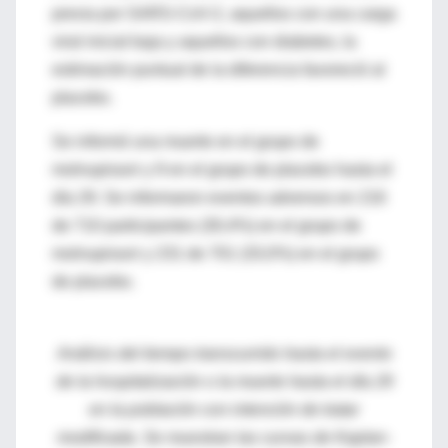
previa por SARS-CoV-2, aquellos con una carga
viral inicial baja y aquellos con diabetes, la
estimación puntual de la diferencia favoreció al
placebo.
Se informó una muerte en el grupo de
molnupiravir y 9 en el grupo de placebo hasta el
día 29. Se informaron eventos adversos en 216
de 710 participantes (30,4%) en el grupo de
molnupiravir y 231 de 701 (33,0%) en el grupo
de placebo.
Análisis del tiempo transcurrido hasta el evento
de la hospitalización o la muerte hasta el día 29
en la población con intención de tratar
modificada. Se muestran las curvas de Kaplan-