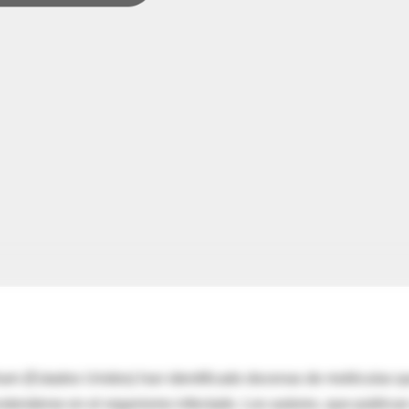
ham (Estados Unidos) han identificado docenas de moléculas q
extenderse en el organismo infectado. Los autores, que publica