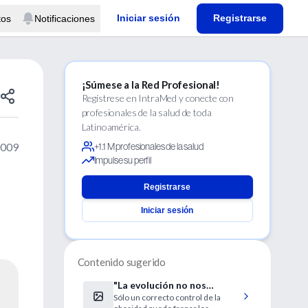
Iniciar sesión
Registrarse
tos
Notificaciones
¡Súmese a la Red Profesional!
Regístrese en IntraMed y conecte con
profesionales de la salud de toda
Latinoamérica.
2009
+1.1 M profesionales de la salud
Impulse su perfil
Registrarse
Iniciar sesión
Contenido sugerido
"La evolución no nos
Sólo un correcto control de la
preparó para la abundancia