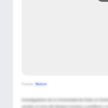
Fuente
:
Nature
Investigadores de la Universidad de Duke en Dur
ayudan al virus del dengue humano a proliferar y 