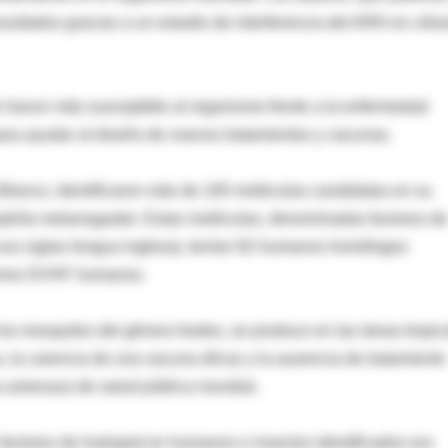
sultados gracias a un estudio de interferencia del ARN en célu
e hacen más susceptible al organismo frente a la enfermedad
para ayudar al diseño de nuevos tratamientos y vacunas.
ía-Blanco, identificaron más de 100 moléculas candidatas en su
sophila melanogaster. Estas moléculas, denominadas factores de
us siglas lengua inglesa), tenían 82 humanos homólogos
s como DVHF humanos.
los mosquitos del género Aedes, se produce en las áreas tropic
, la carencia de una vacuna eficaz y la ausencia de tratamiento
na amenaza de salud pública mundial.
 factores de huésped en humanos e insectos identificados era