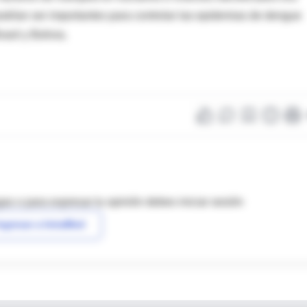
odrían ser importantes para controlar las epidemias de dengue
sil y Bolivia.
as o para expresar tu opinión debes iniciar sesión
ngresar a IntraMed