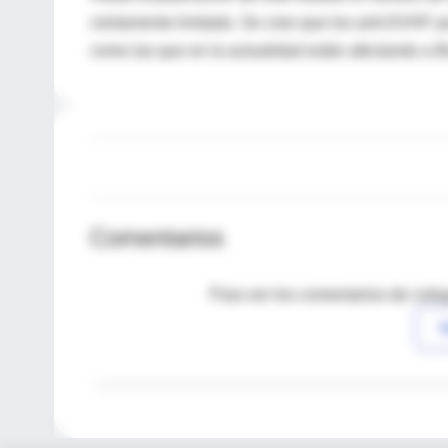
ciertamente limitado. Se cree que los anti-DVHF p
como las que en la actualidad están afectando a Bra
Comentarios
Para ver los comentarios de coleg
I