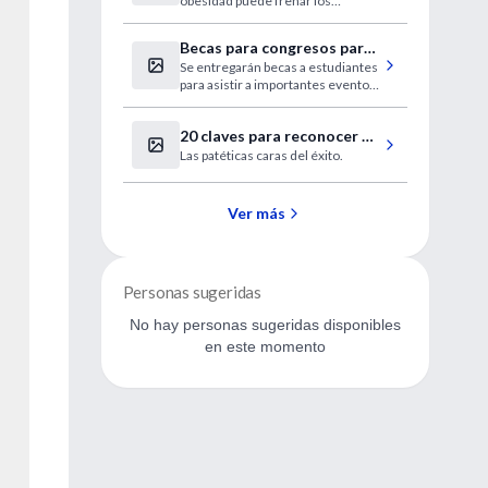
obesidad puede frenar los
de comida"
estragos que conllevan los
factores de riesgo cardiovascular.
Becas para congresos para
Se entregarán becas a estudiantes
estudiantes de Medicina
para asistir a importantes eventos
en los próximos meses
20 claves para reconocer a
Las patéticas caras del éxito.
un imbécil (en medicina)
Ver más
Personas sugeridas
No hay personas sugeridas disponibles
en este momento