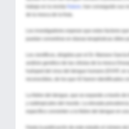
trabajo en la revista
Nature
, han conseguido sus re
de la mosca de la fruta.
Los investigadores esperan que estos factores qu
puedan convertirse en dianas terapéuticas útiles 
Los científicos, dirigidos por el Dr. Mariano Garc
análisis genético de las células de la mosca Dro
huésped del virus del dengue humano (DVHF, en s
reconocibles, de los que 42 fueron identificado
La fiebre del dengue, que se expande a través de 
y subtropicales del mundo. La elevada prevalencia
específico convierten a la fiebre del dengue en u
Hasta la publicación de este estudio el número de