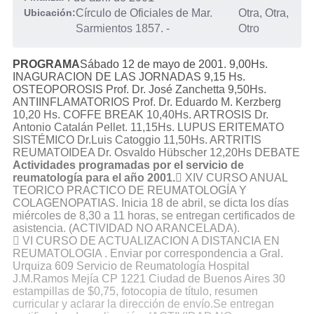
Ubicación:
Círculo de Oficiales de Mar.
Otra, Otra,
Sarmientos 1857.
-
Otro
PROGRAMA
Sábado 12 de mayo de 2001. 9,00Hs.
INAGURACION DE LAS JORNADAS 9,15 Hs.
OSTEOPOROSIS Prof. Dr. José Zanchetta 9,50Hs.
ANTIINFLAMATORIOS Prof. Dr. Eduardo M. Kerzberg
10,20 Hs. COFFE BREAK 10,40Hs. ARTROSIS Dr.
Antonio Catalán Pellet. 11,15Hs. LUPUS ERITEMATO
SISTÉMICO Dr.Luis Catoggio 11,50Hs. ARTRITIS
REUMATOIDEA Dr. Osvaldo Hübscher 12,20Hs DEBATE
Actividades programadas por el servicio de
reumatología para el año 2001.
 XIV CURSO ANUAL
TEORICO PRACTICO DE REUMATOLOGÍA Y
COLAGENOPATIAS. Inicia 18 de abril, se dicta los días
miércoles de 8,30 a 11 horas, se entregan certificados de
asistencia. (ACTIVIDAD NO ARANCELADA).
 VI CURSO DE ACTUALIZACION A DISTANCIA EN
REUMATOLOGIA . Enviar por correspondencia a Gral.
Urquiza 609 Servicio de Reumatología Hospital
J.M.Ramos Mejía CP 1221 Ciudad de Buenos Aires 30
estampillas de $0,75, fotocopia de título, resumen
curricular y aclarar la dirección de envío.Se entregan