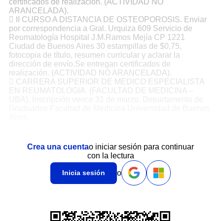
certificados de realización. (ACTIVIDAD NO
ARANCELADA).
 II CURSO A DISTANCIA DE OSTEOPOROSIS. Enviar
por correspondencia a Gral. Urquiza 609 Servicio de
Reumatología Hospital J.M.Ramos Mejía CP 1221
Ciudad de Buenos Aires 30 estampillas de $0,75,
fotocopia de título, resumen curricular y aclarar la
dirección de envío.Se entregan certificados de
realización. (ACTIVIDAD NO ARANCELADA).
 CARRERA SUPERIOR DE MEDICO ESPECIALISTA
EN REUMATOLOGIA. (FACULTAD DE MEDICINA –
UBA). Inscripción vence 31 de marzo. Departamento de
Graduados Facultad de Medicina Universidad de Buenos
Aires.
Crea una cuenta
o iniciar sesión para continuar
con la lectura
o
Inicia sesión