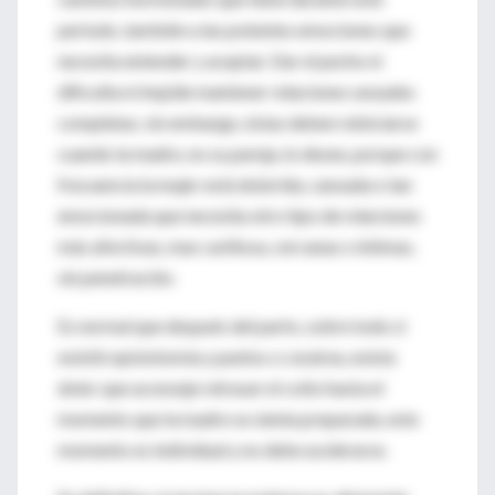
periodo, también a las potentes emociones que
necesita entender y aceptar. Dar el pecho ni
dificulta ni impide mantener relaciones sexuales
completas; sin embargo, éstas deben reiniciarse
cuando la madre, no su pareja, lo desee, porque con
frecuencia la mujer está dolorida, cansada o tan
emocionada que necesita otro tipo de relaciones
más afectivas, mas cariñosa, cercanas o íntimas,
sin penetración.
Es normal que después del parto, sobre todo si
existió episiotomía y puntos o cesárea, exista
dolor que aconseje retrasar el coito hasta el
momento que la madre se sienta preparada, este
momento es individual y no debe acelerarse.