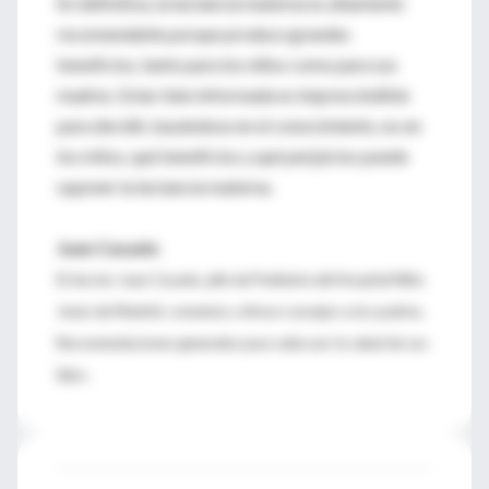
En definitiva, la lactancia materna es altamente
recomendable porque produce grandes
beneficios, tanto para los niños como para sus
madres. Estar bien informada es imprescindible
para decidir, basándose en el conocimiento, no en
los mitos, qué beneficios y qué perjuicios puede
suponer la lactancia materna.
Juan Casado
El doctor Juan Casado, jefe de Pediatría del Hospital Niño
Jesús de Madrid, comenta y ofrece consejos a los padres.
Recomendaciones generales para velar por la salud de sus
hijos.