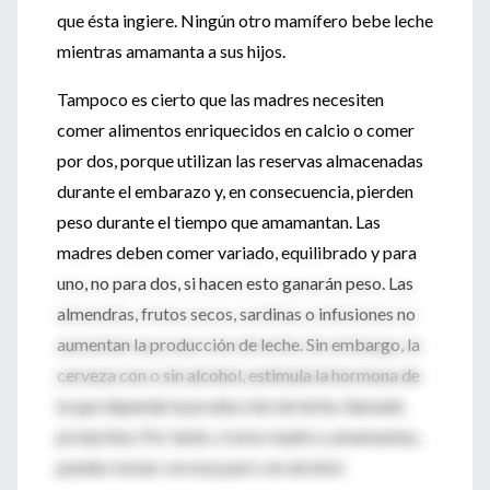
que ésta ingiere. Ningún otro mamífero bebe leche
mientras amamanta a sus hijos.
Tampoco es cierto que las madres necesiten
comer alimentos enriquecidos en calcio o comer
por dos, porque utilizan las reservas almacenadas
durante el embarazo y, en consecuencia, pierden
peso durante el tiempo que amamantan. Las
madres deben comer variado, equilibrado y para
uno, no para dos, si hacen esto ganarán peso. Las
almendras, frutos secos, sardinas o infusiones no
aumentan la producción de leche. Sin embargo, la
cerveza con o sin alcohol, estimula la hormona de
la que depende la producción de leche, llamada
prolactina. Por tanto, si eres madre y amamantas,
puedes tomar cerveza pero sin alcohol.