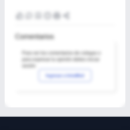
Comentarios
Para ver los comentarios de colegas o
para expresar tu opinión debes iniciar
sesión
Ingresar a IntraMed