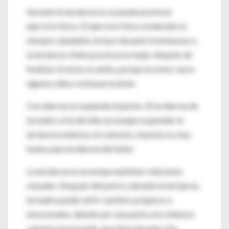
Durante la lactancia no se puede practicar
ejercicio físico. El ejercicio físico moderado es
siempre saludable, incluso durante el embarazo y
la lactancia. Debe practicarse mejor después de
finalizar la toma, no antes, porque en estos casos
algunos niños rechazan la leche.
Con diarrea se suspende el pecho. Ni la diarrea de
la madre, ni la del niño aconsejan suspender la
lactancia materna; al contrario, el pecho es muy
bueno para la diarrea del bebé.
La lactancia no aconseja mantener relaciones
sexuales. Después del parto y durante la lactancia,
la madre puede sufrir cambios psíquicos y
emocionales, debido por una parte a los intensos
cambios hormonales que tiene durante este