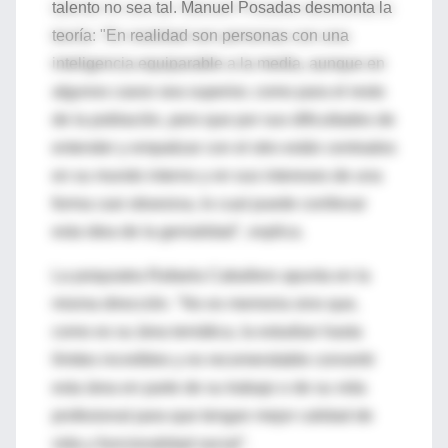
talento no sea tal. Manuel Posadas desmonta la
teoría: "En realidad son personas con una
inteligencia equiparable a la media, aunque en
algunos casos sea superior, como para el resto
de la población, pero que por sus dificultades de
entender y empatizar con el otro están centrados
en su mundo interno y en sus intereses de una
forma casi obsesiva, lo cual puede conllevar
esta idea de la genialidad", explica.
La psiquiatra Rafaela Caballero apunta en la
misma dirección. "No es memoria sino que,
como es su área temática, la estudian hasta
límites increíbles y es recomendable convertir
esta área en parte de su trabajo o de su vida
profesional para que tengan mejor calidad de
vida y funcionalidad social".