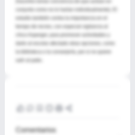
(hacerles tomar conciencia de que actúan en
conjunto como no lo harían individualmente). El
estudio también centra la importancia en el
tiempo de recreo, con especial vigilancia al
chico Asperger, para promover actividades y
darle al escolar afectado otras opciones, como
la biblioteca o la conserjería, por si no quiere
salir al patio.
Comentarios