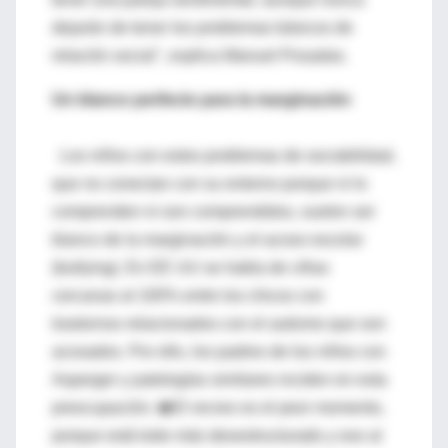
dejarán de tener los problemas básicos de
relación social", explica Manuel Posadas.
Un blanco perfecto para la marginación
Los niños con estos problemas de sociabilidad,
que no conectan con su entorno porque ni lo
comprenden ni son comprendidos, suelen ser
blanco de la marginación y el acoso escolar
(bullying). En EE UU se habla de cifras
cercanas al 100% entre los chicos con
trastornos relacionados con el autismo que son
acosados. Por ello, los padres de los niños con
Asperger y patologías similares inciden en esta
preocupación; �El recreo es el peor momento,
porque está todo más desestructurado y eso al