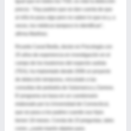
Igual que en todos los TGD, es vital la detección
precoz. "Hay padres que se dan cuenta de que
al niño le pasa algo pero no saben lo que es y, a
veces, los médicos tampoco lo identifican",
afirma Martínez.
Ricardo Canal Bedía, doctor en Psicología con
25 años de experiencia en investigación en el
campo de los trastornos del espectro autista
(TEA), ha implantado desde 2006 un proyecto
de detección temprana, vinculado a las
consultas de pediatría de Salamanca y Zamora.
El programa se basa en un cuestionario
elaborado por la Universidad de Connecticut,
que se pasa a los padres cuando sus hijos
tienen 18 meses. Consta de 23 preguntas, tales
como: ¿suele traerle objetos para