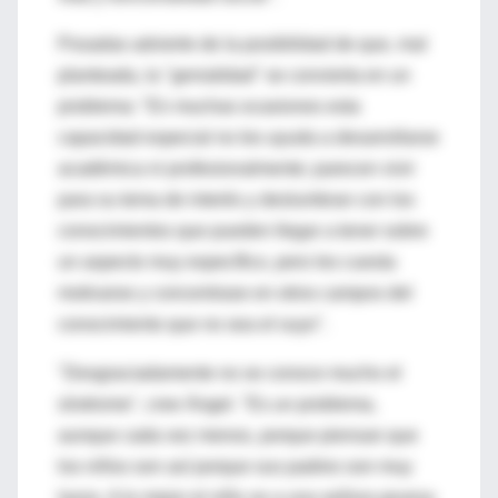
Posadas advierte de la posibilidad de que, mal
planteada, la "genialidad" se convierta en un
problema: "En muchas ocasiones esta
capacidad especial no les ayuda a desarrollarse
académica ni profesionalmente; parecen vivir
para su tema de interés y deslumbran con los
conocimientos que pueden llegar a tener sobre
un aspecto muy específico, pero les cuesta
motivarse y concentrase en otros campos del
conocimiento que no sea el suyo".
"Desgraciadamente no se conoce mucho el
síndrome", cree Ángel. "Es un problema,
aunque cada vez menos, porque piensan que
los niños son así porque sus padres son muy
laxos. A lo mejor el niño ve a una señora gruesa