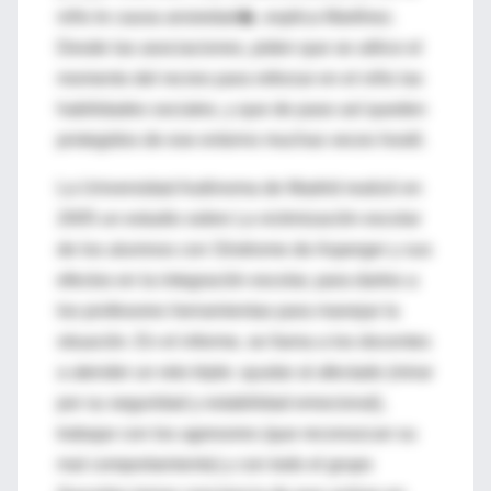
niño le causa ansiedad�, explica Martínez.
Desde las asociaciones, piden que se utilice el
momento del recreo para reforzar en el niño las
habilidades sociales, y que de paso así queden
protegidos de ese entorno muchas veces hostil.
La Universidad Autónoma de Madrid realizó en
2005 un estudio sobre La victimización escolar
de los alumnos con Síndrome de Asperger y sus
efectos en la integración escolar, para darles a
los profesores herramientas para manejar la
situación. En el informe, se llama a los docentes
a atender un reto triple: ayudar al afectado (mirar
por su seguridad y estabilidad emocional),
trabajar con los agresores (que reconozcan su
mal comportamiento) y con todo el grupo