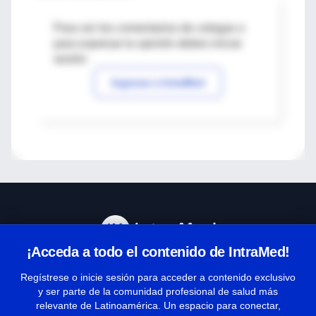
Para ver los comentarios de colegas o
para expresar tu opinión debes iniciar
sesión
Ingresar a IntraMed
¡Acceda a todo el contenido de IntraMed!
Centro de Ayuda
Regístrese o inicie sesión para acceder a contenido exclusivo
y ser parte de la comunidad profesional de salud más
relevante de Latinoamérica. Un espacio para conectar,
Términos y condiciones