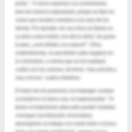
punto". "A veces expresan sus sentimientos,
pero de manera inapropiada, porque se fijan en
cosas que resultan extrañas a los ojos de los
demás. Por ejemplo, de una chica se fijarán en
su pelo y para hablar con ella le dirán: me gusta
tu pelo, ¿eres teñida o es natural?". Ellos,
evidentemente, no percibirán nada negativo en
el comentario, a menos que se les explique
cuáles son las razones, de forma "muy sencilla y
muy concisa", explica Martínez.
El futuro de las personas con Asperger, aunque
su trastorno no tiene cura, es esperanzador. "Si
tienen el tratamiento adecuado pueden estudiar,
conseguir una titulación universitaria,
desempeñar un trabajo con cierto éxito e incluso
tener una pareja sentimental, aunque nunca