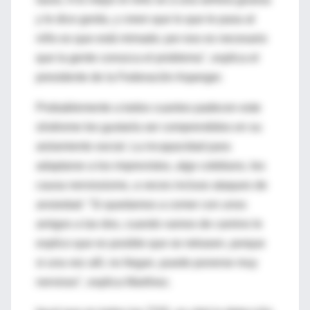
y le dice gorda, y creen que lo que le pasa al
niño es que está mimado; por eso es necesario
que la gente conozca el problema", explica el
presidente de la Federación Asperger.
Probablemente a todos cuantos padecen este
síndrome les gustaría ser comprendidos en su
aislamiento social. La incapacidad para
adaptarse a los imprevistos, algo cotidiano, les
causa nerviosismo, a veces incluso ataques de
ansiedad: "Si quedamos a comer con unos
amigos a las dos, cuando vamos de camino le
explico que es posible que se retrasen, porque
si una vez allí, no llegan, puede ponerse muy
nervioso", explica Martínez.