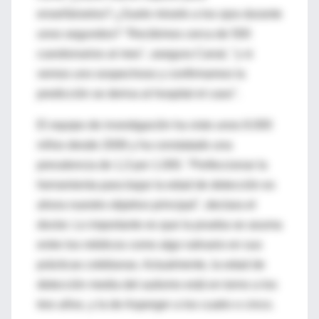
enseñárselos? ¿Suele mirarle a los ojos durante
unos segundos? "Recibimos cerca de 500
cuestionarios al mes", asegura Canal, "y si
vemos uno sospechoso y confirmamos la
predicción se deriva al hospital el caso".
El equipo de investigación ha visto unos 8.000
niños desde 2006 y ha constatado una
prevalencia de 1,3 por 1.000. "Perfeccionar la
herramienta para bajar la edad de detección es
ahora nuestro objetivo principal", declara el
doctor. Lo importante es que la prueba se asuma
entre los médicos como algo rutinario en sus
prácticas cotidianas. Actualmente, la edad de
detección media del autismo está en torno a los
tres años, y la de Asperger a los cuatro o cinco.