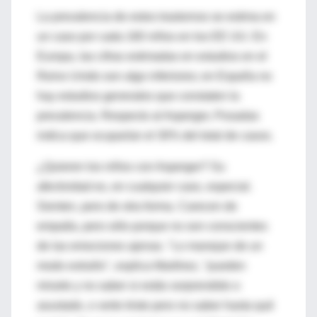
La prevalencia de estos trastornos se estima en
un caso por cada 160 niños en los EE UU. En
Europa, las cifras estimadas en estudios en el
Reino Unido son algo inferiores; en España no
hay estudios generales que constaten la
prevalencia. Respecto al Asperger, Posadas
indica que ocuparían el 30% del total de casos.
¿Quieren los niños con Asperger? Su
afectividad es, en cualquier caso, especial.
Sienten, pero de otra forma. Carecen de
empatía, pero sólo porque no son conscientes
de las emociones ajenas. "Lo manejan de un
modo extraño", explica Martínez, "pueden
mirarte y no saber si estás sorprendido o
asustado, o verte triste pero no saber hasta qué