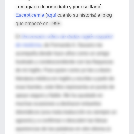
contagiado de inmediato y por eso llamé
Escepticemia
(
aquí
cuento su historia) al blog
que empecé en 1999.
El
Diccionario crítico de dudas inglés-español
de medicina
, de Fernando A. Navarro me
acompaña desde hace años como un amigo
ilustrado y condescendiente con las flaquezas
de mi inglés. Para quien como yo lee a diario
literatura médica en inglés y escribe a partir de
esas fuentes, este libro representa un punto de
apoyo seguro y fiable. Me ha ayudado en
muchas ocasiones a deshacer entuertos
idiomáticos (una mala traducción es siempre un
agravio) y a confirmar o descubrir las falsas
apariencias de las palabras en otro idioma (o