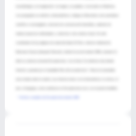
neurobiología y la imaginación, la imagen y la palabra. Licenciado en Medicina,
con postgrados en edición y bioestadística, trabaja en Barcelona como periodista
científico e investigador y docente de comunicación biomédica, además de
realizar proyectos individuales y colectivos como artista visual. Ha sido
coordinador de las páginas de salud del diario El País y director editorial de
Ediciones Doyma (después Elsevier), donde ha escrito desde 1999 y durante 11
años la columna semanal Escepticemia, con el lema “la medicina vista desde
Internet y pasada por el saludable filtro del escepticismo”. Ahora ha reanudado
esta mirada sobre la salud y sus intersecciones con la biomedicina, la ciencia, el
arte, el lenguaje y otros artefactos en Escepticemia.com y en el portal IntraMed.
* Archivo completo de Escepticemia desde 1999