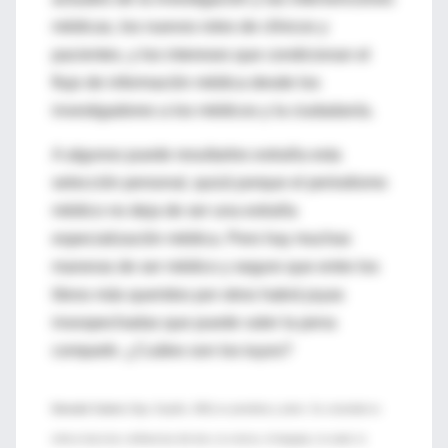
médicas, los nuevos roles de clínicos y
pacientes, y los intereses que condicionan el
flujo de información médica desde los
investigadores a los médicos y la ciudadanía.
A algunos puede resultarles extraña esta
selección personal, quizá porque el periodismo
médico no deja de ser una extraña
especialización médica. Pero hay muchas
maneras de ser médico y seguro que entre los
libros más queridos por otros habrá joyas
insospechadas que puede valer la pena
compartir. ¿Cuáles son los tuyos?
Gonzalo Casino
(Vigo, España, 1961) es periodista y pintor. Su curiosidad se
enfoca hacia las confluencias del arte y la ciencia, el lenguaje y la salud, la