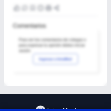
Comentarios
Para ver los comentarios de colegas o
para expresar tu opinión debes iniciar
sesión
Ingresar a IntraMed