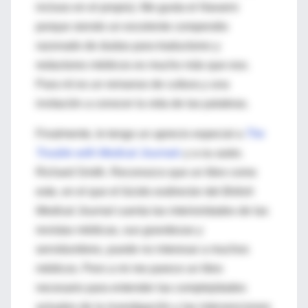
incluso en el propio). Me gusta el
Navarro
porque siendo un excelente compendio
razonado de dudas para traductores y
redactores médicos es mucho más que eso.
Para mí es un remanso de cultura y una
invitación a conocer la vida de las palabras.
Finalmente, le tengo un aprecio especial a
The
Trouble with Medical Journals
y a su autor,
Richard Smith. Reconozco que un libro como
este, en el que el lúcido exdirector del
British
Medical Journal
cuenta las interioridades de las
revistas médicas, sus grandezas y
servidumbres, puede no interesar a muchos
médicos. Pero a mi me parece un libro
necesario para entender las complejidades
actuales de la investigación y las intervenciones