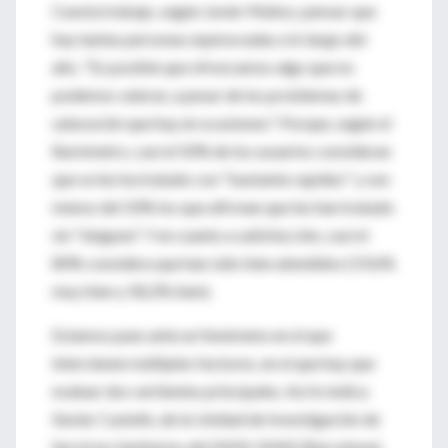
Cuesta trabajo, según Javier Muñoz, pensar que
hay tantas personas equivocadas a lo largo del
año. "Es posible que ofrezcamos algo que no
podemos valorar, a pesar de los problemas de
saturación que hay en ocasiones". Porque, según el
Barómetro, casi el 50% de los usuarios consideran
que se les ha tratado con "bastante rapidez" y son
menos del 10% los que afirman que les han tratado
sin "ninguna". Y en cuanto a satisfacción, casi el
80% considera que han sido bien atendidos (19,6%
muy bien y 58,2% bien).
Estamos pues ante un fenómeno en el que
intervienen múltiples factores, en el que hay que
evaluar dos vertientes principales. Así lo indica
Xavier Castells, de la Unidad de Investigación de
Servicios Sanitarios del INIM-IMAS (Barcelona),