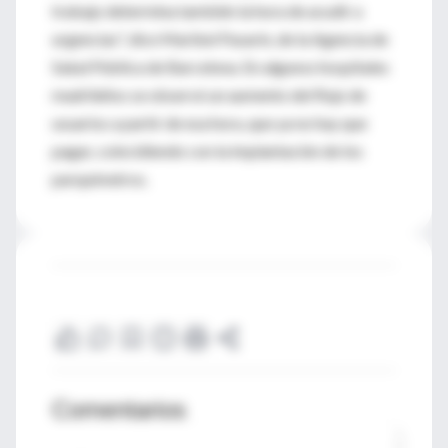
trabajo determina también la hora de acudir a
urgencias", dice Maribel Pasarín, de la Agencia de
Salud Pública de Barcelona. En algunos hospitales
madrileños se observó un aumento del flujo de
usuarios a partir de esa hora, que ya no hay que
pagar, coincidiendo con la implantación de los
parquímetros.
Comentarios