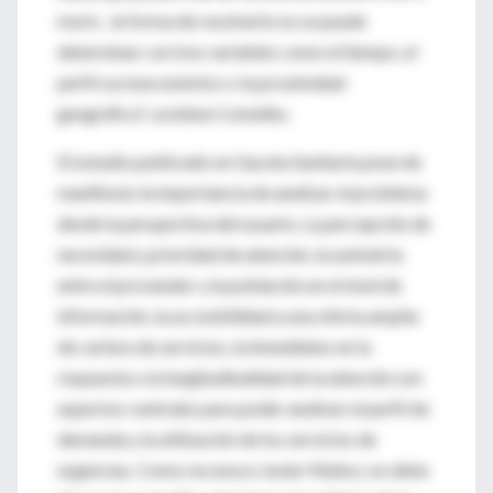
morir... la forma de resolverlo no se puede
determinar con tres variables como el tiempo, el
perfil socioeconómico o la proximidad
geográfica", sostiene Comelles.
El estudio publicado en Gaceta Sanitaria pone de
manifiesto la importancia de analizar el problema
desde la perspectiva del usuario. La percepción de
necesidad y prioridad de atención, la asimetría
entre el proveedor y la población en el nivel de
información, la accesibilidad a una oferta amplia
de cartera de servicios, la inmediatez en la
respuesta o la longitudinalidad de la atención son
aspectos centrales para poder analizar el perfil de
demanda y la utilización de los servicios de
urgencias. Como reconoce Javier Muñoz, no debe