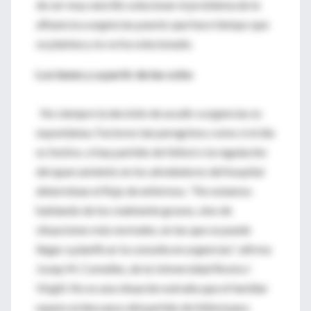
de ser muy sencillo solucionar el problema de la
afluencia a urgencias puesto que hace tiempo que
se plantea y no se ha solucionado.
Los lunes y a partir de las ocho
No siempre la decisión de acudir a urgencias es
espontánea. Factores tan peregrinos como si el día
es festivo, si hay partido de fútbol o la regulación
del aparcamiento en los alrededores del hospital
determinan el flujo de enfermos. "No estamos
hablando de los realmente graves, sino de
situaciones más normales, en las que se puede
llegar a planificar la consulta en urgencias", afirma
Josep M. Comelles, de la Universidad Rovira i
Virgili. No es una situación extraña que el familiar
espere al descanso del partido de fútbol para