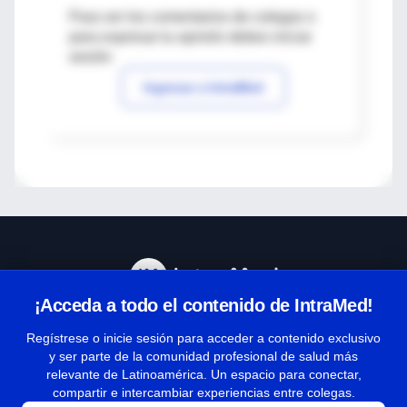
Para ver los comentarios de colegas o
para expresar tu opinión debes iniciar
sesión
Ingresar a IntraMed
¡Acceda a todo el contenido de IntraMed!
Centro de Ayuda
Regístrese o inicie sesión para acceder a contenido exclusivo
y ser parte de la comunidad profesional de salud más
relevante de Latinoamérica. Un espacio para conectar,
Términos y condiciones
compartir e intercambiar experiencias entre colegas.
| Políticas de privacidad