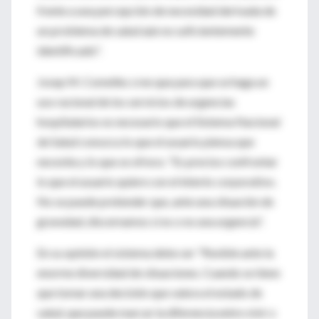
frente a una percepción de necesidad derivada de
un problema de salud aún no suficientemente
identificado".
Josep M. Comelles cree que para que se haga un
uso racional de los servicios de urgencias
hospitalarios es necesario que el Sistema Nacional
de Salud conozca lo que el usuario piensa que
necesita y lo que se ofrece. "Es preciso confrontar
lo que el usuario quiere con el interés corporativo.
No se puede pretender que, ante una situación de
gravedad, discernamos si es o no una urgencia".
En su opinión el sistema debe ser "flexible ante la
enorme diversidad de situaciones. Cuando se tiene
que tomar una decisión que valora el estado de
salud, que puede marcar la diferencia entre vivir o