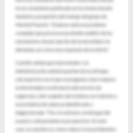
en un comentario publicado en la revista Gaceta
Sanitaria a propósito del trabajo del grupo de
Maribel Pasarín: "Estamos ante un problema
complejo que precisa un profundo análisis de los
mecanismos de percepción de la necesidad y la
demanda, así como una respuesta de la oferta".
Castells señala que el proveedor o la
Administración sanitaria parten de un enfoque
retrospectivo en el que se pregunta cómo mejorar
la efectividad y la eficiencia del servicio de
urgencias y del conjunto del sistema con relación a
un problema de salud ya identificado o
diagnosticado. "Por el contrario, el enfoque del
usuario o del paciente es prospectivo. En este
caso, la cuestión es cómo reducir la incertidumbre