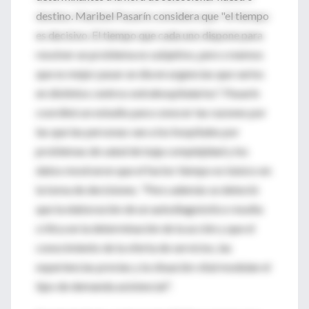
destino. Maribel Pasarín considera que "el tiempo
es decisivo. El tiempo que cada uno dispone para
resolver un problema es subjetivo, pero creemos
que es mejor pasar un día en urgencias que varios
en distintos centros extrahospitalarios". Pasarín
coordinó un estudio para conocer las razones por
las que las personas van a los hospitales por
problemas de salud de baja complejidad y los
datos mostraron que el factor tiempo es básico en
la toma de decisiones. "Pero además se detectó
que la elaboración de un autodiagnóstico resulta
crítica en la determinación de la acción y que el
conocimiento de la oferta de servicios, las
experiencias previas y la situación vital modulan el
tipo de demanda asistencial".