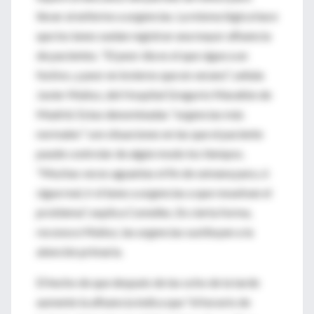
llevar al enfermo a urgencias. La misma lógica hace
que los lunes suelan registrar una mayor afluencia
de pacientes. "El peor día es el que sigue a un
festivo, y peor en invierno que en verano", señala
Javier Muñoz, del Hospital Gregorio Marañón de
Madrid. Estas denominadas "urgencias más
normales" son situaciones en las que el paciente
puede controlar de algún modo los tiempos.
"Muchas veces aguantas el fin de semana para, si
sigue mal, ir el lunes a urgencias a que resuelvan el
problema", explica Comelles. En cierta forma,
reconoce Muñoz, las urgencias sustituyen a la
atención primaria.
El hecho de que después de las ocho de la tarde
aumente la afluencia indica que "el horario de