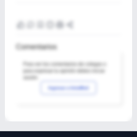
Comentarios
Para ver los comentarios de colegas o
para expresar tu opinión debes iniciar
sesión
Ingresar a IntraMed