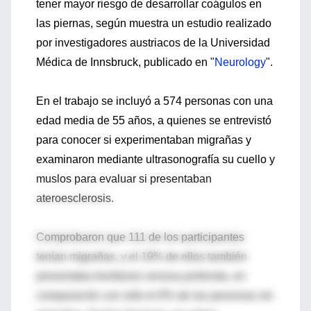
tener mayor riesgo de desarrollar coágulos en
las piernas, según muestra un estudio realizado
por investigadores austriacos de la Universidad
Médica de Innsbruck, publicado en "
Neurology
".
En el trabajo se incluyó a 574 personas con una
edad media de 55 años, a quienes se entrevistó
para conocer si experimentaban migrañas y
examinaron mediante ultrasonografía su cuello y
muslos para evaluar si presentaban
ateroesclerosis.
Comprobaron que 111 de los participantes
tenían migrañas, y el 19% de ellos también
presentaba trombosis venosa profunda, en
comparación con sólo el 8% de las personas sin