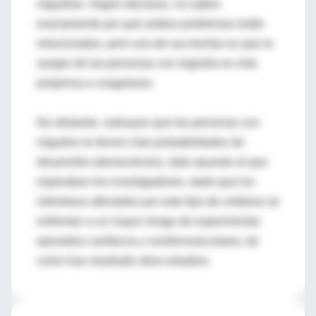
migrañas. Según declaran, no saben
exactamente por qué ambos problemas están
relacionados, pero una de sus teorías es que la
sangre de las personas con migraña es más
propensa a coagularse.
No obstante, subrayan que las personas con
migraña no tienen más probabilidades de
desarrollar aterosclerosis, dato opuesto al que
esperaban los investigadores, dado que los
individuos afectados por este tipo de cefaleas se
enfrentan a un mayor riesgo de experimentar
episodios cardíacos y cerebrovasculares, tal
como han mostrado otros estudios.