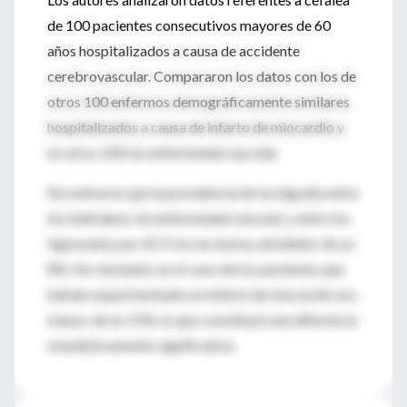
de 100 pacientes consecutivos mayores de 60
años hospitalizados a causa de accidente
cerebrovascular. Compararon los datos con los de
otros 100 enfermos demográficamente similares
hospitalizados a causa de infarto de miocardio y
en otros 100 sin enfermedad vascular.
Encontraron que la prevalencia de la migraña entre
los individuos sin enfermedad vascular y entre los
ingresados por ACV era la misma, alrededor de un
8%. No obstante, en el caso de los pacientes que
habían experimentado un infarto de miocardio era
mayor, de un 15%, lo que constituyó una diferencia
estadísticamente significativa.