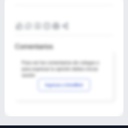
Comentarios
Para ver los comentarios de colegas o
para expresar tu opinión debes iniciar
sesión
Ingresar a IntraMed