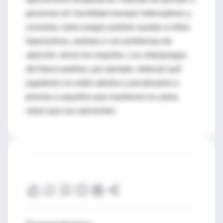
personas sin movilidad manejar ordenadores y
consolas, estos juegos podrían ayudar a niños
hiperactivos, autistas o con problemas de
atención, dicen los expertos. Los videojuegos
del futuro podrían, por ejemplo, detectar qué
jugadores no están atentos y penalizarlos o
premiar a aquellos que mantienen la calma
mejor que sus oponentes.