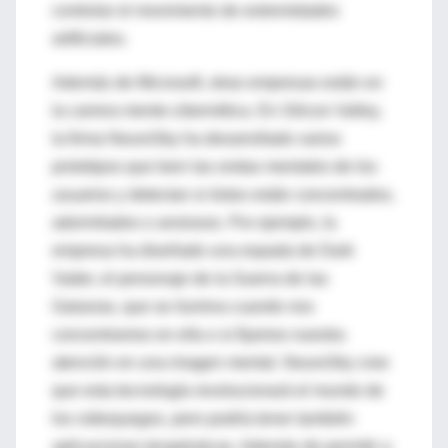
controlar el movimiento de extremidades
artificiales.
Además de Microsoft, otras empresas están en
la carrera mente-cibernética. En Silicon Valley,
la firma NeuroSky ha desarrollado varios
prototipos que leen las ondas mentales de los
usuarios y detectan si éstos están concentrados,
adormilados o ansiosos. Por ejemplo, la
empresa ha diseñado una espada de Dark
Vader, el personaje de la Guerra de las
Galaxias, que se ilumina cuando nos
concentramos en ella o si fijamos nuestra
atención en una imagen mental. NeuroSky cree
que esta tecnología revolucionará el mundo de
los videojuegos, pero podría tener también
aplicaciones terapéuticas. Además de permitir a