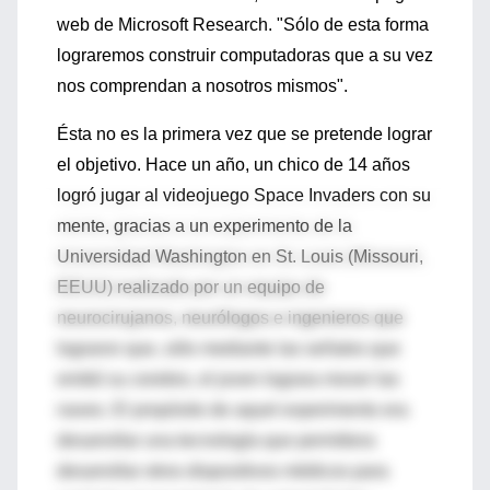
web de Microsoft Research. "Sólo de esta forma
lograremos construir computadoras que a su vez
nos comprendan a nosotros mismos".
Ésta no es la primera vez que se pretende lograr
el objetivo. Hace un año, un chico de 14 años
logró jugar al videojuego Space Invaders con su
mente, gracias a un experimento de la
Universidad Washington en St. Louis (Missouri,
EEUU) realizado por un equipo de
neurocirujanos, neurólogos e ingenieros que
lograron que, sólo mediante las señales que
emitió su cerebro, el joven lograra mover las
naves. El propósito de aquel experimento era
desarrollar una tecnología que permitiera
desarrollar otros dispositivos médicos para