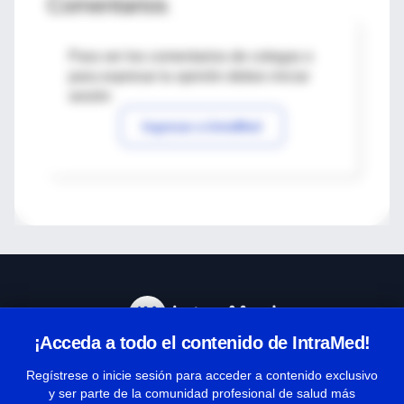
Comentarios
Para ver los comentarios de colegas o
para expresar tu opinión debes iniciar
sesión
Ingresar a IntraMed
¡Acceda a todo el contenido de IntraMed!
Centro de Ayuda
Regístrese o inicie sesión para acceder a contenido exclusivo
y ser parte de la comunidad profesional de salud más