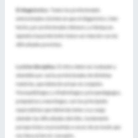
El diagnóstico.
Todos los profesionales
entrevistados insisten en que el diagnóstico, bien
hecho, por profesionales idóneos y a tiempo,es
lapiedra basal del éxito futuro en relación con las
dificultades previstas.
La interdisciplina.
El chico debe ser evaluado y
atendido por varios profesionales de distintas
materias, que deberán actuar en conjunto.
Fonoaudiólogos y oftalmólogos; psicopedagogos,
psiquiatras y neurólogos, son los principales
especialistas que deberían tener a su cargo
atender las dificultades del niño. Justamente
porque éstas se presentan a veces de un modo que
nos lleva al tercer concepto.