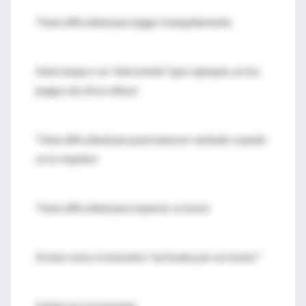
Tiene dificultad para jugar tranquilamente
Interrumpe o se "entromete" (por ejemplo, en los
juegos de otros niños)
Tiene dificultad para permanecer sentado cuando
se lo requiere
Tiene dificultad para esperar su turno
Actúa como si estuviera "activado por un motor"
Habla excesivamente