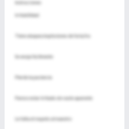
instrucciones
Irritabilidad
Tiene ataques/explosiones de furia/ira
Se enoja fácilmente
Pierde la paciencia
Parece estar irritado sin razón aparente
Le falta el respeto al maestro