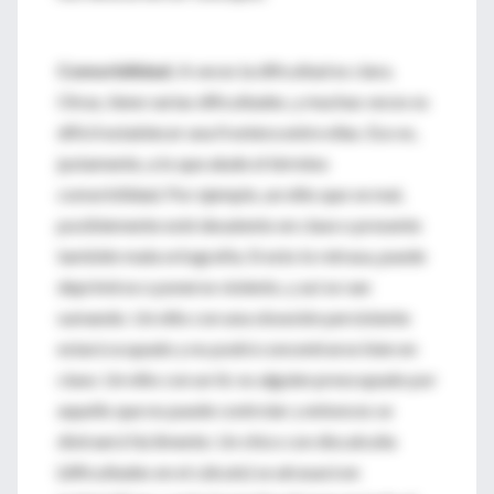
Comorbilidad.
A veces la dificultad es clara.
Otras, tiene varias dificultades, y muchas veces es
difícil establecer una frontera entre ellas. Eso es,
justamente, a lo que alude el término
comorbilidad. Por ejemplo, un niño que ve mal,
posiblemente esté desatento en clase o presente
también mala ortografía. Si esto lo retrasa, puede
deprimirse o ponerse violento, y así se van
sumando. Un niño con una obsesión persistente
estará ocupado y no podrá concentrarse bien en
clase. Un niño con un tic es alguien preocupado por
aquello que no puede controlar y entonces se
distraerá fácilmente. Un chico con discalculia
(dificultades en el cálculo) se atrasará en