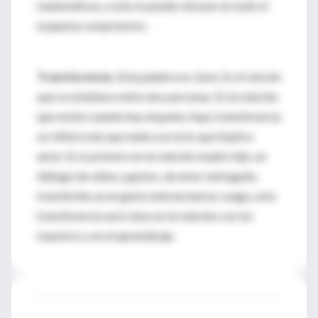
matemáticas, y esto lo puede retrasar en todo el
esquema comprensivo.
Transferencia.
Esta palabra es clave. Es el vínculo
que se establece entre dos personas. Es la relación
que existe cuando hay empatía. Aquí, transferencia
se refiere más que nada a un acto que implica
amor. Es lo primero en la relación madre-hijo, un
diálogo de señas y gestos, de amor entregado,
transferido ya en gesto enla lactancia. Luego, esta
transferencia será clave en la relación con los
maestros y en el aprendizaje.