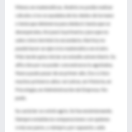
Menos en matemáticas. Andrés no podía realizar
cálculos si no se ayudaba de los dedos de la mano
o tenía que detenerse para deducir, hasta que se
desesperaba. Así pasó la primaria y jura que no
sabe cómo terminó la secundaria. Aún hoy no
puede hacer un ejercicio matemático en el aire.
Más tarde quiso iniciar un estudio universitario. Su
aflicción por no poder concentrarse lo agobiaba.
Nunca pudo pasar de un primer año. Eso sí, hizo
muchos primeros años: en Letras, en Historia, en
Psicología, en Administración de Empresa. No
pudo.
Su carácter se volvió agrio. Se fue ensimismando.
Siempre establecía comparaciones con quienes
creía sus pares, y siempre, por supuesto, salía