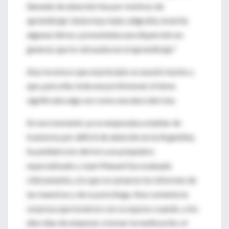
llamado de atención fue por motivos de
aprendizaje: tenía muy mala caligrafía, invertía
algunas letras y presentaba una dispersión en
general, que lo retrasaba en el aprendizaje."
Ana reconoce que al principio se asustó mucho y
que, para ella, toda una profesional, el tema
significaba algo así como una dura derrota.
En ese momento ya se empezaba a hablar de
trastorno por déficit de atención en la Argentina.
Su pediatra los derivó a un psiquiatra
especializado y Juan Manuel fue evaluado
clínicamente, a lo que se sumaron los informes de
las maestras y de su psicóloga. Ana comenta la
sorpresa que tuvieron con su esposo cuando, a los
diez días de empezar a tomar la medicación, el