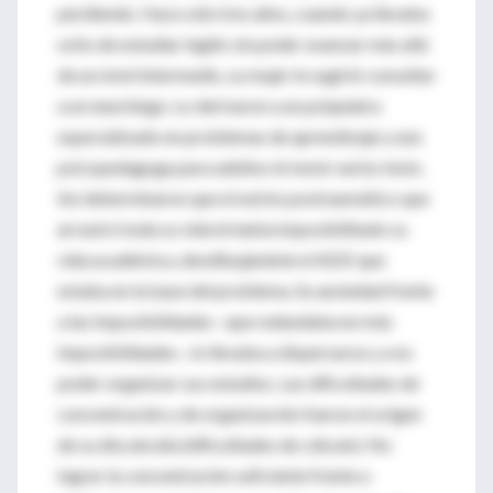
perdiendo. Hace sólo tres años, cuando ya llevaba
ocho de estudiar inglés sin poder avanzar más allá
de un nivel intermedio, su mujer le sugirió consultar
a un neurólogo. Lo derivaron a un psiquiatra
especializado en problemas de aprendizaje y una
psicopedagoga para adultos le tomó varios tests.
Así determinaron que el estrés postraumático que
arrastró toda su vida le había imposibilitado su
vida académica, desdibujándole el ADD que
estaba en la base del problema. Su ansiedad frente
a las imposibilidades –que redundaba en más
imposibilidades–, lo llevaba a dispersarse y a no
poder organizar sus estudios. Las dificultades de
concentración y de organización fueron el origen
de su discalculia (dificultades de cálculo). No
lograr la concentración suficiente frente a