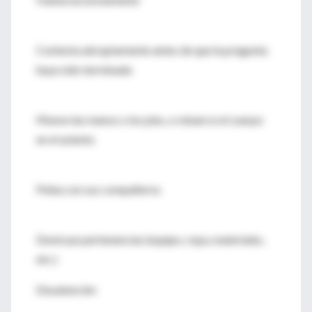
Contesta abruptamente antes de que la pregunta
haya sido terminada
Mueve las manos o los pies, o retuerce el cuerpo
en el asiento
Pelea con sus compañeros
Destruye pertenencias (equipo, ropa, materiales,
etc.)
Desatención