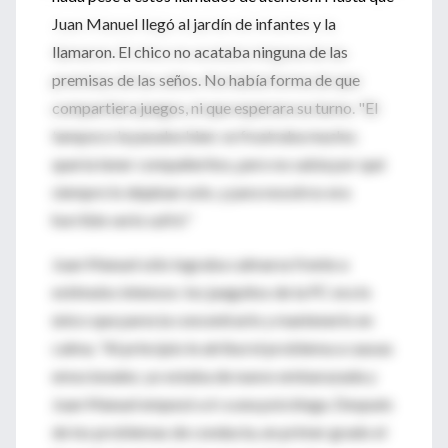
Juan Manuel llegó al jardín de infantes y la
llamaron. El chico no acataba ninguna de las
premisas de las seños. No había forma de que
compartiera juegos, ni que esperara su turno. "El
tampoco la pasaba bien: se frustraba mucho;
quería tener compañeritos, pero no sabía por qué
siempre lo dejaban solo, y para nosotros era
horrible verlo sufrir."
Juan Manuel sólo lograba calmarse frente a
estímulos intensos: los jueguitos de la PC era lo
único que parecía concentrarlo y mantenerlo en
calma. "Al principio le atribuí el problema a causas
emocionales; yo estaba de nuevo embarazada y
Juan Manuel empezó a ir a una psicóloga. Después
de los problemas de conducta, en primer grado el