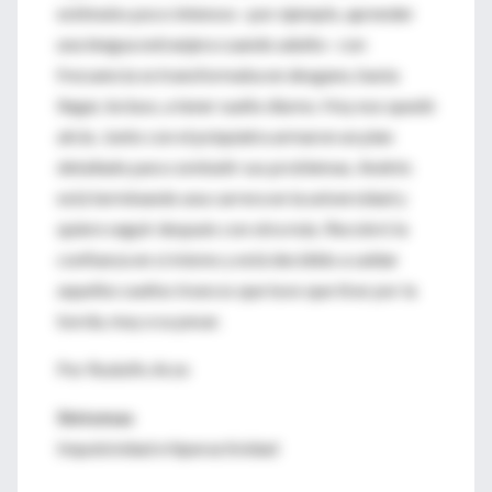
estímulos poco intensos –por ejemplo, aprender
una lengua extranjera cuando adulto– con
frecuencia se transformaba en desgano, hasta
llegar, incluso, a tener sueño diurno. Hoy eso quedó
atrás. Junto con el psiquiatra armaron un plan
detallado para combatir sus problemas. Andrés
está terminando una carrera en la universidad y
quiere seguir después con otra más. Recobró la
confianza en sí mismo y está decidido a saldar
aquellos sueños truncos que tuvo que tirar por la
borda, muy a su pesar.
Por Rodolfo Arze
Síntomas
Impulsividad e hiperactividad