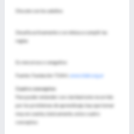
Discute con los adultos
Desafía activamente o se rehúsa a cumplir las
reglas
Es rencoroso o vengativo
Fuente: Fundación TDAH,
www.tdah.org.ar
Cuatro conceptos
Para poder entender con claridad este recorrido
por los problemas de aprendizaje, hay que tomar
muy en cuenta, básicamente, estos cuatro
conceptos: