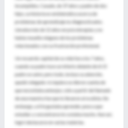
incumplidos. Casado, de 37 años y padre de dos
hijos, su historia es emblemática acerca de
problemas de aprendizaje no diagnosticados.
Llevaba más de 12 años en psicoterapias y no
había resuelto ninguno de los problemas
relacionados con su frustración profesional.
Un recuerdo capital de su vida fue a los 7 años,
cuando su padre tuvo un infarto delante de él. El
padre se salvó, pero todo, incluso su atención,
quedó relegado: ni siquiera se dieron cuenta de
que necesitaba anteojos; sólo a partir del llamado
de una maestra fue que lo llevaron al oculista. Sin
embargo, a él le gustaba aprender, pese a que
estudiar y concentrarse le costaba mucho. Aun así,
logró destacarse en varias materias.