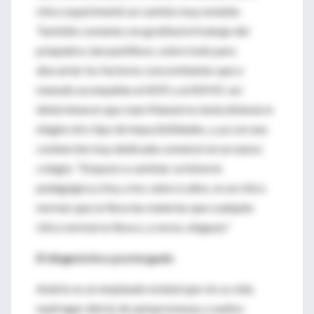
chico experimentó un cambio muy notable.
También comenta con gratitud el trabajo del
psiquiatra, tan puntilloso, sobre todo para
descartar los factores concomitantes que a
menudo acompañan al ADD y al ADHD: así
determinaron que Juan Manuel no tenía dislexia ni
ningún otro tipo de imposibilidades, y ya con una
contención muy dedicada comenzó en un nuevo
colegio. "Empezó a cambiar su historia
pedagógica y hoy, a los catorce años, es un chico
normal, que se lleva las materias que cualquier
chico normal se lleva o, a veces, ninguna."
El diagnóstico postergado
Andrés es un empleado estatal que vio su vida
naufragar detrás de autopromesas y sueños