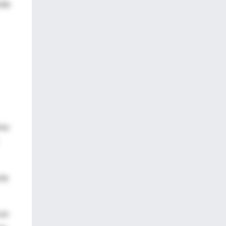
nte
Uno
cta
en