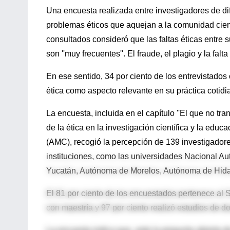
Una encuesta realizada entre investigadores de di
problemas éticos que aquejan a la comunidad cientí
consultados consideró que las faltas éticas entre s
son ''muy frecuentes''. El fraude, el plagio y la f
En ese sentido, 34 por ciento de los entrevistado
ética como aspecto relevante en su práctica cotidi
La encuesta, incluida en el capítulo ''El que no tr
de la ética en la investigación científica y la educ
(AMC), recogió la percepción de 139 investigadore
instituciones, como las universidades Nacional 
Yucatán, Autónoma de Morelos, Autónoma de Hida
El 81 por ciento de los encuestados pertenece al 
con maestría y 97 por ciento realizó estudios de d