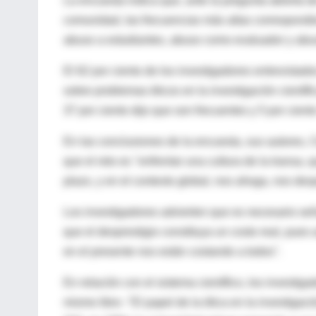
La encuesta indica que, ante la pregunta abierta 
comunidad, las frecuencias más altas correspondieron
abuso a estudiantes, abuso como evaluador y abu
El 62 por ciento de los investigadores entrevistad
sobre problemas éticos en la investigación científic
37 por ciento dijo que son frecuentes y 5 por cien
En las conclusiones de la encuesta, sus autores,
que el reto es ''enfrentar una cultura de la trans
plazo, y en el contexto global, nos ahoga, nos des
Los investigadores advierten que es necesario señ
que el desprestigio constituya un costo real, pues 
en el presente nos están costando a todos''.
En relación con el sistema científico, los investiga
mismo libro -"El papel de la ética en la investigaci