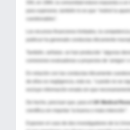
SNI, en 1984, la comunidad estuvo expuesta a un 
para superarse, también lo es que ''motivó la apar
cuestionables''.
Los recursos financieros limitados, la competencia
publicar ha generado conductas éticamente inacep
También, señalan, se han producido "algunas desv
comisiones evaluadoras a proyectos de 'amigos' o 
En relación con las conductas éticamente cuestio
de ellos es negligencia, esto es, "cuando no se si
excluye información errada sin que necesariamente
De hecho, precisan que, para el
UK Medical Rese
científica sin importar 'la buena o mala intención'".
Exponen el caso de dos investigadores de la Unive