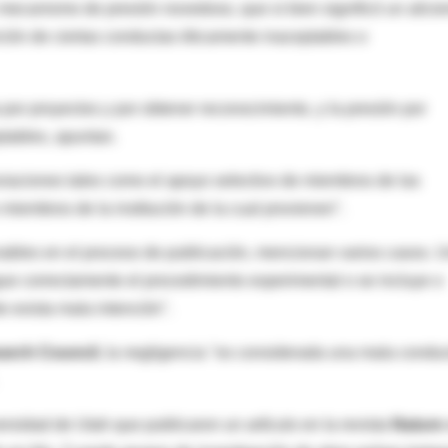
mecanismo de presión novedoso, que si bien significó un alicie
ición de ciertas conductas éticamente inaceptables o
 por proyectos y por obtener reconocimiento, y la presión por
tables, apuntan.
iaciones tales como el apoyo selectivo de miembros de las
miembros de la institución de la cual provienen".
nables en el proceso de publicación, mencionan varios casos. 
gue correctamente el procedimiento experimental o se incluye o
 exista mala intención".
arch Council
, la negligencia ''es considerada una mala condu
rsidad de Utah que publicaron un artículo en la revista
Nature