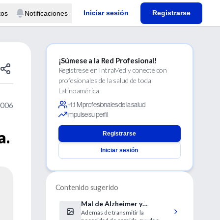
Iniciar sesión
Registrarse
tos
Notificaciones
¡Súmese a la Red Profesional!
Regístrese en IntraMed y conecte con
profesionales de la salud de toda
Latinoamérica.
2006
+1.1 M profesionales de la salud
Impulse su perfil
a.
Registrarse
Iniciar sesión
Contenido sugerido
Mal de Alzheimer y
Además de transmitir la
trastornos del aprendizaje.