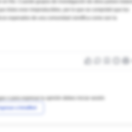
n en frío. Cuando grupos de investigación de otros países tratar
que éstos eran irreproducibles, por lo que se comprobó que los
éticos esperados de una comunidad científica como son la
as o para expresar tu opinión debes iniciar sesión
ngresar a IntraMed