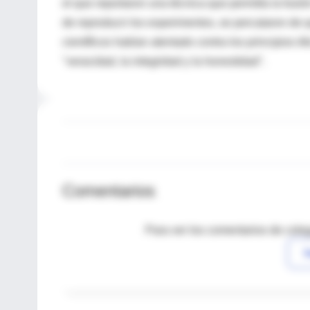
el que reportaron una técnica que permitía la fusió
de reproducir los experimentos, se percataron de 
científicos habían atentado contra los principios 
"veracidad, la integridad y la honestidad".
Comentarios
Para ver los comentarios de coleg
I