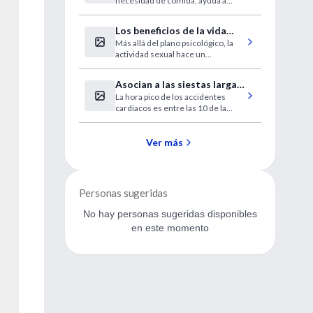
necesidad de comida, ayuda a
otras funciones del cerebro.
Los beneficios de la vida
Más allá del plano psicológico, la
sexual
actividad sexual hace un
importante aporte a la salud física.
Mitos, realidades y consejos de
Asocian a las siestas largas
los especialistas.
La hora pico de los accidentes
con la posibilidad de sufrir
cardiacos es entre las 10 de la
infartos.
mañana y las 19 hs.
Ver más
Personas sugeridas
No hay personas sugeridas disponibles
en este momento