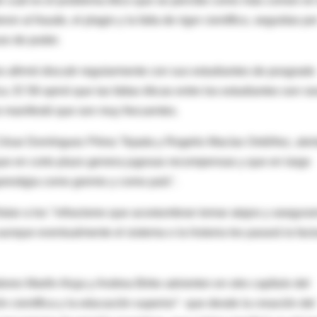
de cuál es el problema ético que se percibe como más común en
 al fraude, el plagio y la falta de rigor científico, seguidas po
so de poder.
os afirmó discutir regularmente con sus estudiantes de posgrado
a. El 58 opinó que las faltas éticas entre los estudiantes son ra
to manifestó que son muy frecuentes.
 César Domínguez Pérez Tejada y Rogelio Macías Ordóñez, aler
a, que en corto plazo genera jugosas recompensas y que en largo
prestigia como gremio y como país''.
alar a los ''infractores que acostumbran tomar atajos y asegura
aunque eventualmente el sistema o la historia les pasará la fact
dores Martín Aluja y Andrea Birke advierten en otro capítulo del
ón científica y la educación superior"- que desde la creación del