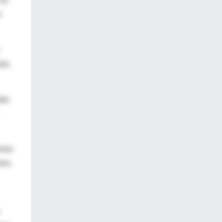
 la
r
ras,
tan
rnos
ura,