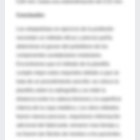
0,60 mm. hasta una sobrestimación de 0,52 mm.
Conclusión:
Los ortopedistas en ejercicio de la profesión
necesitan un método eficaz y preciso par5a
determinar el grosor del polietileno de los
componentes acetabulares modulares.
Encontramos que el método de la plantilla
cumple mejor estos requisitos debido a que se
trata de un prosrdimiento sencillo: se coloca la
plantilla sobre la radiografía y se mide la
distancia entre la cabeza femoral y la superficie
interna de la copa metálica. Los otros métodos
fueron menos precisos, requirieron información
adicional del fabricante, tomaron mas tiempo y
no fueron tan fáciles de mostrar a los pacientes.