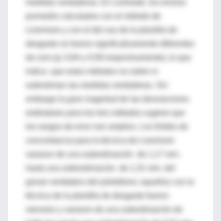
medidas verdaderas. En contraste, los errores
promedio calculados con el método de
Livermore y con el del uso de la plantilla de
desgaste no fueron significativamente diferentes
de cero (p: 0,64 y 0,58 respectivamente), lo que
indica que estos métodos no sobre ni
subestiman las medidas verdaderas. Sin
embargo la gran magnitud de las desviaciones
estándares para los tres métodos sugiere que
los rangos de error son amplios. Los límites de
concordancia para la técnica de Livermore
variaron de una subestimación de 1,17 mm.
hasta una sobrestimación de 1,31 mm. del
grosor verdadero del polietileno; aquellos con la
técnica de la plantilla de desgaste fueron
menores y variaron de una subestimación de