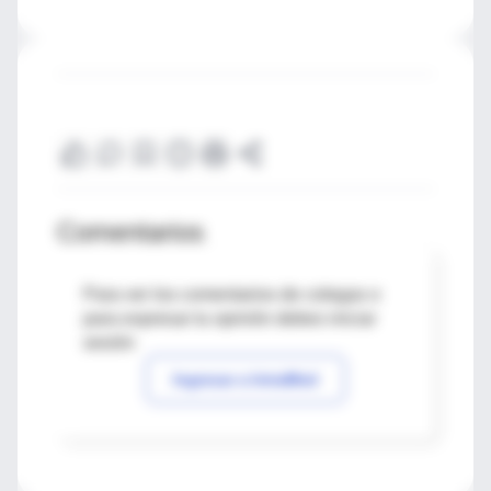
Comentarios
Para ver los comentarios de colegas o
para expresar tu opinión debes iniciar
sesión
Ingresar a IntraMed