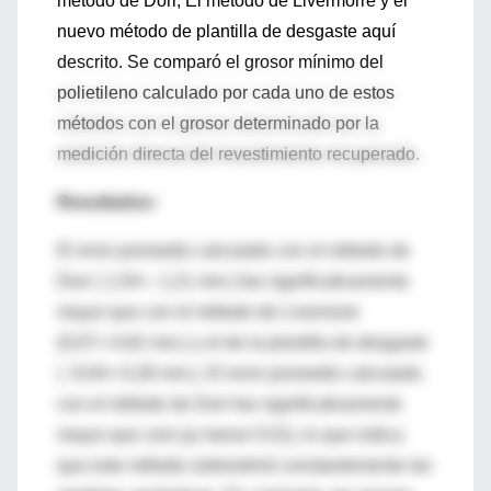
método de Dorr, El método de Livermorre y el
nuevo método de plantilla de desgaste aquí
descrito. Se comparó el grosor mínimo del
polietileno calculado por cada uno de estos
métodos con el grosor determinado por la
medición directa del revestimiento recuperado.
Resultados:
El error promedio calculado con el método de
Dorr ( 1,54+- 1,21 mm.) fue significativamente
mayor que con el método de Livermore
(0,07+-0,62 mm.) y el de la plantilla de desgaste
( -0,04+-0,28 mm.). El error promedio calculado
con el método de Dorr fue significativamente
mayor que cero (p menor 0.01), lo que indica
que este método sobrestimó constantemente las