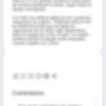
Sólo el 27% de quienes recibieron inyecciones
de insulina manifestó lo mismo, según indicó el
equipo investigador.
Con todo, los médicos deberían ser cautelosos,
aseguraron los autores. "Deberían evitar el uso
de metformina hasta que los datos de
seguimiento de los niños estén disponibles",
indicó el equipo de la Dra. Rowan. Los bebés
nacidos durante el estudio serán evaluados
cuando cumplan los 2 años.
Comentarios