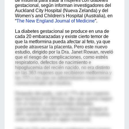
de insulina para tratar a mujeres con diabetes
gestacional, según informan investigadores del
Auckland City Hospital (Nueva Zelanda) y del
Women's and Children's Hospital (Australia), en
“
The New England Journal of Medicine
”.
La diabetes gestacional se produce en una de
cada 20 embarazadas y existe cierto temor de
que la metformina pueda afectar al feto, ya que
puede atravesar la placenta. Pero este nuevo
estudio, dirigido por la Dra. Janet Rowan, reveló
que el riesgo de complicaciones, como estrés
respiratorio, defectos de nacimiento e
hipoglucemia del recién nacido, no era distinto
en las 363 mujeres que recibieron metformina y
las 370 a las que se administraron inyecciones
convencionales de insulina.
Después del parto, casi el 77% de las mujeres
que recibieron el fármaco dijo que quería seguir
con el mismo, si desarrollaba diabetes
nuevamente durante un embarazo, aunque el
46% necesitó algunas inyecciones de insulina
como suplemento en algún momento.