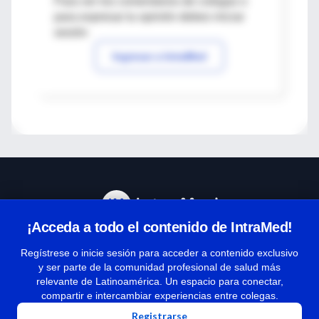
Para ver los comentarios de colegas o
para expresar tu opinión debes iniciar
sesión
Ingresar a IntraMed
¡Acceda a todo el contenido de IntraMed!
Centro de Ayuda
Regístrese o inicie sesión para acceder a contenido exclusivo
y ser parte de la comunidad profesional de salud más
relevante de Latinoamérica. Un espacio para conectar,
Términos y condiciones
compartir e intercambiar experiencias entre colegas.
| Políticas de privacidad
Registrarse
| Todos los derechos reservados | Copyright 1997-2026