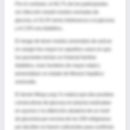
Por el contrario, el 64,7% de los participantes
sin infección mostró niveles normales de
glucosa, el 32,4% tenía intolerancia a la glucosa
y el 2,9% era diabético.
El riesgo de tener niveles anormales de azúcar
en sangre fue mayor en aquellos casos en que
los pacientes tenían un historial familiar
diabético, eran hombres de mayor edad y
presentaban un estado de fibrosis hepática
avanzada.
El doctor Ming-Lung Yu matiza que dos pruebas
consecutivas de glucosa en plasma realizadas
en ayunas o la obtención aleatoria de un nivel
de glucemia por encima de los 200 miligramos
por decilitro no fueron suficientes para confirmar