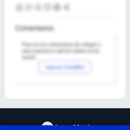
Comentarios
Para ver los comentarios de colegas o
para expresar tu opinión debes iniciar
sesión
Ingresar a IntraMed