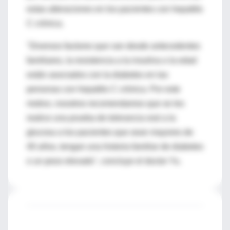
estas alteraciones en los pacientes con hepatitis
C crónica.
"Diversos factores que van desde antecedentes
familiares, la resistencia a la insulina o la edad
están asociados con la diabetes en las
personas con hepatitis C crónica. Por este
motivo, nosotros recomendamos que se les
realice una prueba de tolerancia oral a la
glucosa a los pacientes que sean mayores de
40 años, tengan una historia familiar de diabetes
o un peso elevado", concluye el doctor Yu.