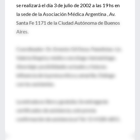
se realizará el día 3 de julio de 2002 a las 19 hs en
la sede de la Asociación Médica Argentina , Av.
Santa Fe 1171 de la Ciudad Autónoma de Buenos
Aires.
Coordinador: Dr. Ernesto Gil Deza. Panelistas: Lic.
Valeria Shapira; médico oncólogo-hematólogo.
Abordaje: posibilidades actuales y futuras;
influencia de la prensa ética y amarilla. Diálogo
con los asistentes.
La entrada es libre y gratuita. Se entregarán
certificados de asistencia, solo previa
confirmación de asistencia al Tel: 15 4 028-6851 .