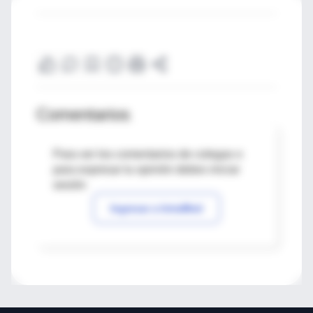
Comentarios
Para ver los comentarios de colegas o
para expresar tu opinión debes iniciar
sesión
Ingresar a IntraMed