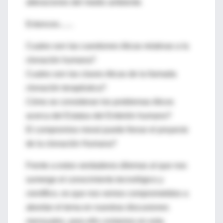
alteraciones del medio ambiente.
Entonces.......
Cuales son las cuestiones éticas relativas a la
clonación humana?
Cuales son las claves éticas de la llamada
clonación terapéutica?
Cómo se consideran los problemas éticos
acerca del Estatus del Embrión humano?
El compromiso moral puede frenar el proyecto
de la clonación Humana?
Frente a estos verdaderos dilemas al que nos
sumerge el conocimiento tecnológico y
científico, es que nos vemos comprometidos a
abordar el tema en nuestras discusiones
mensuales, para ello contamos en esta