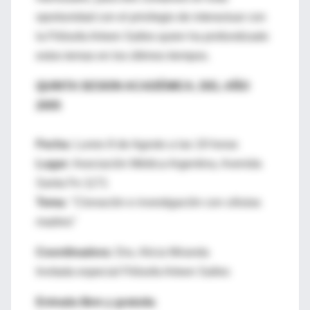
oportunidad con el privilegio de interactuar con
la Filósofa Arleen Salles quien ha profundizado
estos temas en los últimos tiempos.
QUINTA SESION ACADÉMICA, DEL AÑO
2005
Fecha:
Lunes 8 de Agosto a las 19 horas
Lugar:
Asociación Médica Argentina, Avenida
Santa Fe 1171
Tema:
"Clonación e investigación con células
madres"
Coordinadora:
Dra. Alicia Miranda
Invitada especial Filósofa Arleen Salles
Entrada libre y gratuita