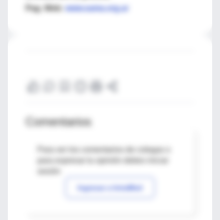
Pag. Web:
www.sama.org.ar
Comentarios
Para ver los comentarios de colegas o
para expresar tu opinión debes iniciar
sesión
Ingresar a IntraMed