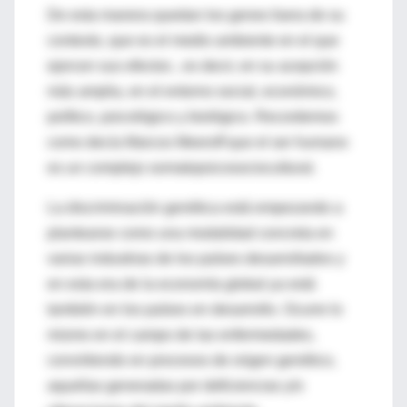
De esta manera quedan los genes fuera de su
contexto, que es el medio ambiente en el que
ejercen sus efectos , es decir, en su acepción
más amplia, en el entorno social, económico,
político, psicológico y biológico. Recordemos
como decía Marcos Meeroff que el ser humano
es un complejo somatopsicosociocultural.
La discriminación genética está empezando a
plantearse como una modalidad concreta en
varias industrias de los países desarrollados y
en esta era de la economía global ya está
también en los países en desarrollo. Ocurre lo
mismo en el campo de las enfermedades,
convirtiendo en procesos de origen genético,
aquellas generadas por deficiencias y/o