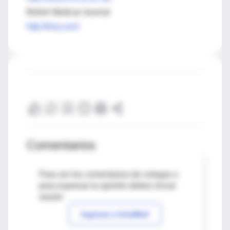
British Medical Journal
http://bmj.com/
Comentarios
Para ver los comentarios de colegas o
para expresar tu opinión debes iniciar
sesión
Ingresar a IntraMed