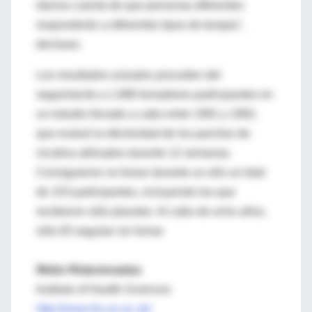
darnos cuenta de que personas diferentes
responderán a diferentes tipos de terapia",
declaran.
Los resultados actuales proceden del
seguimiento a 1.686 fumadores participantes en
un estudio llevado a cabo entre 1991 y 1992,
que evaluó la efectividad de los parches de
nicotina utilizados durante 12 semanas.
Consiguieron no fumar durante un año un total
de 153 participantes, incluyendo los que
recibieron sólo placebo. Al cabo de ocho años,
sólo 83 seguían sin fumar.
Webs Relacionadas
Institute of Health Sciences
http://www.ihs.ox.ac.uk/