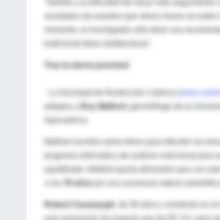
"Debido a la dificultad de hacer este seguimiento
resultados de estudios que ahora mismo se están 
momento, el investigador sólo tiene una recomend
tradicional dieta mediterránea".
Tras la eterna juventud
La Sociedad de Restricción Calórica (
www.calorie
adeptos a
Roy Walford
, gerontólogo de la Univer
hipocalórica.
Walford escribió varios libros para difundir sus tes
programa informático de análisis nutricional para 
equilibrada. Walford quería demostrar que con esta 
a los
79 años
por una esclerosis lateral amiotrófic
Robert Cavanaugh
, de 58 años y residente en e
esta asociación (la mayoría son de EE UU, pero ta