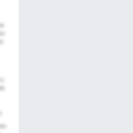
se
ero
ud
 a
ste
n.
res.