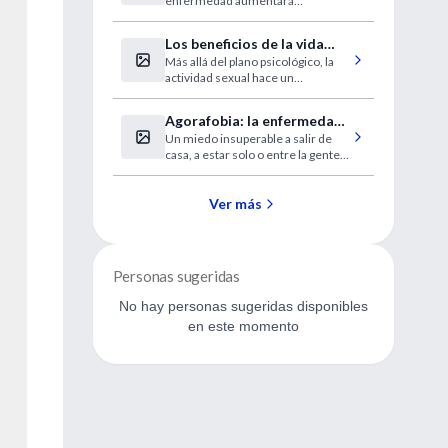
enfermedad aumentará
de Alzheimer
paralelamente al crecimiento de la
población adulta.
Los beneficios de la vida
Más allá del plano psicológico, la
sexual
actividad sexual hace un
importante aporte a la salud física.
Mitos, realidades y consejos de
Agorafobia: la enfermedad
los especialistas.
Un miedo insuperable a salir de
de los que no pueden salir
casa, a estar solo o entre la gente.
del encierro
Algunos no saben que tienen
agorafobia hasta después de
muchos años de permanecer
Ver más
recluidos. Aquí, una historia y su
recuperación.
Personas sugeridas
No hay personas sugeridas disponibles
en este momento