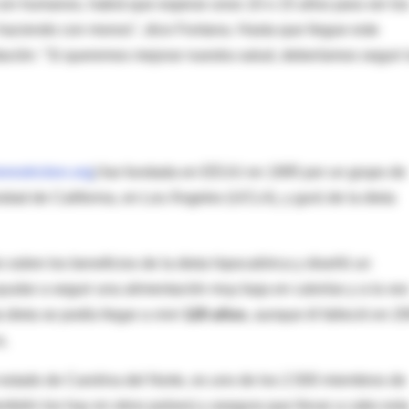
 con humanos, habrá que esperar unos 10 o 15 años para ver lo
haciendo con monos", dice Fontana. Hasta que llegue este
ación: "Si queremos mejorar nuestra salud, deberíamos seguir 
restriction.org
) fue fundada en EEUU en 1995 por un grupo de
sidad de California, en Los Ángeles (UCLA), y gurú de la dieta
is sobre los beneficios de la dieta hipocalórica y diseñó un
ayudar a seguir una alimentación muy baja en calorías y a la ve
dieta se podía llegar a vivir
120 años
, aunque él falleció en 2
a,
l estado de Carolina del Norte, es uno de los 2.500 miembros de
mbién los hay en otros países) y asegura que llevar a cabo est