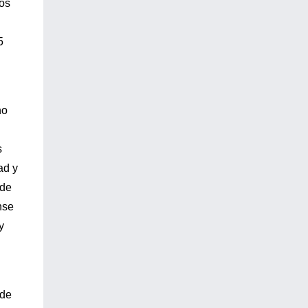
dos
5
no
s
ad y
 de
nse
y
 de