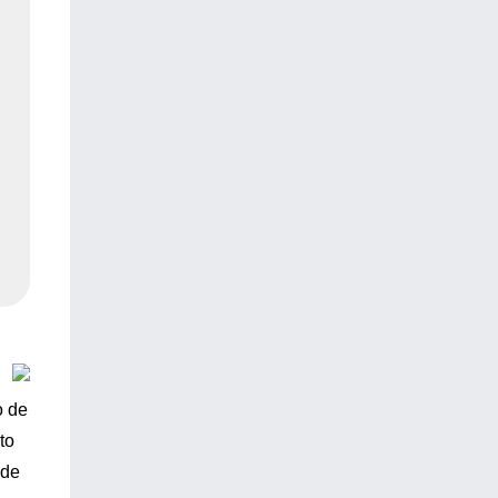
o de
to
 de