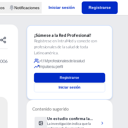
Iniciar sesión
Registrarse
tos
Notificaciones
¡Súmese a la Red Profesional!
Regístrese en IntraMed y conecte con
profesionales de la salud de toda
Latinoamérica.
2006
+1.1 M profesionales de la salud
Impulse su perfil
Registrarse
Iniciar sesión
Contenido sugerido
Un estudio confirma la
La investigación indica que la
influencia genética en el mal