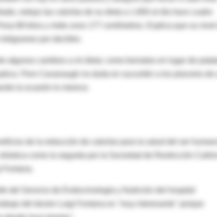
lado, redujo las calorías de su dieta a 1.800 al día hace cuatro
esa 68 kilos y mide unos 177 centímetros. Explica que su nivel
iligramos por decilitro.
algunos cambios a mi dieta: como boniatos en lugar de patat
xplica. Pero Cavanaugh no duda en sucumbir a los placeres de
ando la ocasión lo merece.
ficios de la reducción de calorías para la salud del ser human
rástica como la seguida por la Sociedad de Restricción Calóri
i Fontana.
jefe del Servicio de Endocrinología y Nutrición del hospital
rabajo del doctor Luigi Fontana es "muy interesante" porque