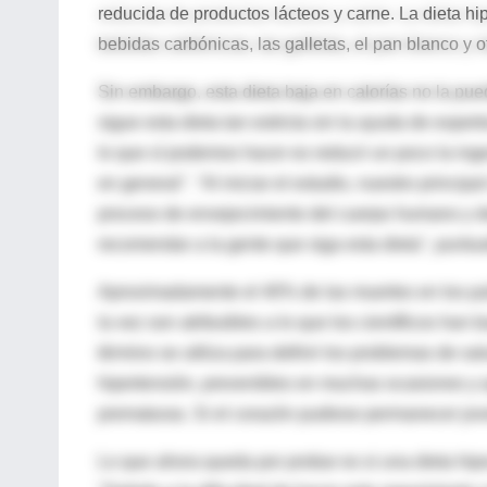
reducida de productos lácteos y carne. La dieta hi
bebidas carbónicas, las galletas, el pan blanco y o
Sin embargo, esta dieta baja en calorías no la pu
sigue esta dieta tan estricta sin la ayuda de experto
lo que sí podemos hacer es reducir un poco la in
en general". "Al iniciar el estudio, nuestro princip
proceso de envejecimiento del cuerpo humano y des
recomendar a la gente que siga esta dieta", puntual
Aproximadamente el 40% de las muertes en los pa
la vez son atribuibles a lo que los científicos ha
término se utiliza para definir los problemas de sa
hipertensión, prevenibles en muchas ocasiones y
prematuras. Si el corazón pudiese permanecer jove
Lo que ahora queda por probar es si una dieta hip