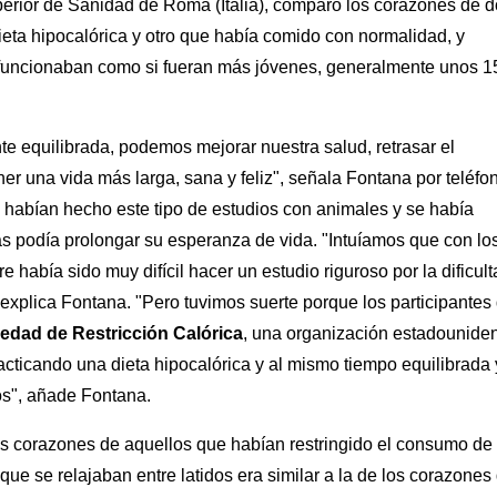
perior de Sanidad de Roma (Italia), comparó los corazones de 
eta hipocalórica y otro que había comido con normalidad, y
 funcionaban como si fueran más jóvenes, generalmente unos 1
e equilibrada, podemos mejorar nuestra salud, retrasar el
er una vida más larga, sana y feliz", señala Fontana por teléfo
habían hecho este tipo de estudios con animales y se había
s podía prolongar su esperanza de vida. "Intuíamos que con lo
había sido muy difícil hacer un estudio riguroso por la dificult
, explica Fontana. "Pero tuvimos suerte porque los participantes
edad de Restricción Calórica
, una organización estadounide
cticando una dieta hipocalórica y al mismo tiempo equilibrada 
os", añade Fontana.
os corazones de aquellos que habían restringido el consumo de
ue se relajaban entre latidos era similar a la de los corazones