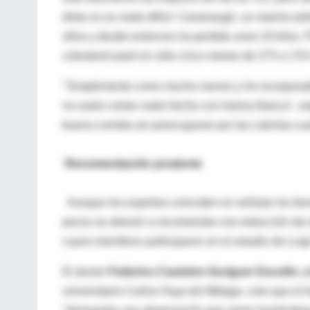
dieta no es nada difícil. Cavanaugh, un marine jubi
años y desde entonces ha perdido unos 10 kilos. P
colesterol pasó en sólo cinco meses de 273 a 170 m
"Simplemente como mucho menos y he incorporado 
no suelo comer nada hecho con harina blanca", e
buena comida sin preocuparse por las calorías cu
Recomendación prudente
Aunque los expertos coinciden en señalar los bene
pocos se atreven a recomendar una reducción tan d
cuyos miembros participaron en el estudio de Luig
El doctor
Federico Casimiro-Soriguer Escofet
, 
universitario Carlos Haya de Málaga, cree que el t