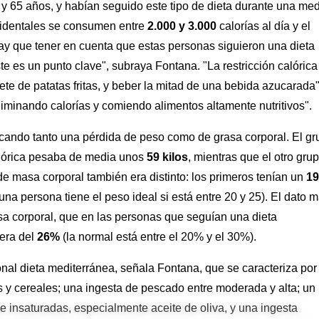
 y 65 años, y habían seguido este tipo de dieta durante una me
ccidentales se consumen entre
2.000 y 3.000
calorías al día y el
ay que tener en cuenta que estas personas siguieron una dieta
te es un punto clave", subraya Fontana. "La restricción calórica
e de patatas fritas, y beber la mitad de una bebida azucarada"
iminando calorías y comiendo alimentos altamente nutritivos".
ocando tanto una pérdida de peso como de grasa corporal. El g
alórica pesaba de media unos
59 kilos
, mientras que el otro grup
 de masa corporal también era distinto: los primeros tenían un
19
a persona tiene el peso ideal si está entre 20 y 25). El dato 
asa corporal, que en las personas que seguían una dieta
 era del
26%
(la normal está entre el 20% y el 30%).
onal dieta mediterránea, señala Fontana, que se caracteriza por
s y cereales; una ingesta de pescado entre moderada y alta; un
 insaturadas, especialmente aceite de oliva, y una ingesta