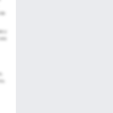
 de
as y
 una
o,
ca,