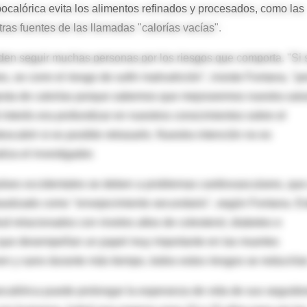
pocalórica evita los alimentos refinados y procesados, como las
tras fuentes de las llamadas "calorías vacías".
eden seguir muchas personas por los riesgos que comporta. "Si 
s, se corre el riesgo de sufrir malnutrición", insiste Fontana, "p
gesta de calorías porque sabemos que mejoraremos nuestra sal
al interés era profundizar en nuestros conocimientos sobre el
cubrir si es posible retrasarlo. Nuestra intención no es
iza el investigador.
íses occidentales se deben a problemas cardiovasculares, que
n bautizado como "envejecimiento secundario", según Fontana. E
lud relacionados con niveles altos de colesterol, diabetes e
 que desempeñan un papel muy importante en las muertes
n y sano durante más tiempo, todos estos riesgos se reduciría
ocalórica puede prolongar la esperanza de vida de sus seguido