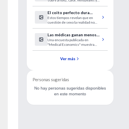
sobre aridez, calor, vendavales y
enfermedades infecciosas.
El coito perfecto dura
Estos tiempos revelan que en
entre 7 y 13 minutos
cuestión de sexo la realidad no
supera la ficción.
Las médicas ganan menos
Una encuesta publicada en
que sus colegas varones
"Medical Economics" muestra
asimismo que las mujeres ocupan
menos los puestos de
responsabilidad.
Ver más
Personas sugeridas
No hay personas sugeridas disponibles
en este momento