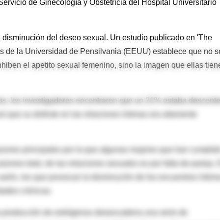
ervicio de Ginecología y Obstetricia del Hospital Universitario
a disminución del deseo sexual. Un estudio publicado en 'The
icos de la Universidad de Pensilvania (EEUU) establece que no 
iben el apetito sexual femenino, sino la imagen que ellas tien
ños, los investigadores encontraron que un 21% estaba descont
 que su disfrute en las relaciones íntimas era altamente
azones principales por la que algunas mujeres que han cumplido
iones total, de las relaciones sexuales es por falta de pareja. 
 varón, los que provocan la disminución de los encuentros íntimo
dades crónicas.
la producción de estrógenos desencadena una serie de