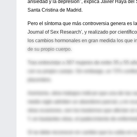
ansiedad y la depresión", explica Javier Haya del S
Santa Cristina de Madrid.
Pero el síntoma que más controversia genera es l
Journal of Sex Research', y realizado por científ
los cambios hormonales en gran medida los que inh
de su propio cuerpo.
Tras entrevistar a 307 mujeres de entre 35 y 55 a
con su propio cuerpo. Sin embargo, un 72% confesó
placentero.
Asimismo, otros trabajos indican que una de las r
medio siglo admiten un abandono parcial, y en ocas
otras ocasiones, son los trastornos que afectan al
Y, en bastantes otras, el padecimiento de enferme
Sí se debe reconocer en cambio que la caída en 