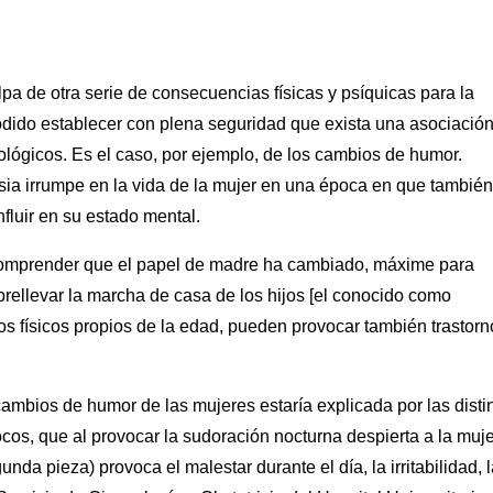
lpa de otra serie de consecuencias físicas y psíquicas para la
podido establecer con plena seguridad que exista una asociació
ológicos. Es el caso, por ejemplo, de los cambios de humor.
sia irrumpe en la vida de la mujer en una época en que también
luir en su estado mental.
 comprender que el papel de madre ha cambiado, máxime para
brellevar la marcha de casa de los hijos [el conocido como
os físicos propios de la edad, pueden provocar también trastorn
cambios de humor de las mujeres estaría explicada por las disti
cos, que al provocar la sudoración nocturna despierta a la muje
nda pieza) provoca el malestar durante el día, la irritabilidad, 