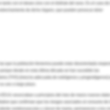
 tanto con el deseo sino con el disfrute del sexo. Es el caso de
 estrechamiento de dicho órgano, que pueden provocar dolor
as que la población femenina puede estar desorientada respec
 porque desde en esta última década se han sucedido las
utoria (THS) [mezcla adecuada de estrógenos y progestágenos]
su uso a largo plazo.
de EEUU anunciaban a principios del mes de marzo nuevos dato
tiative que confirman que los riesgos asociados al consumo de 
ccidente cerebrovascular y cáncer de mama, permanecen a los c