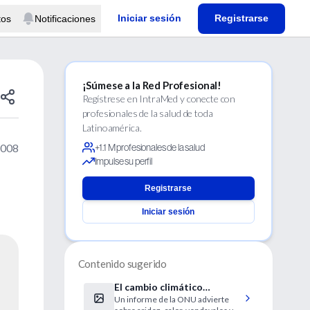
Iniciar sesión
Registrarse
tos
Notificaciones
¡Súmese a la Red Profesional!
Regístrese en IntraMed y conecte con
profesionales de la salud de toda
Latinoamérica.
2008
+1.1 M profesionales de la salud
Impulse su perfil
Registrarse
Iniciar sesión
Contenido sugerido
El cambio climático
Un informe de la ONU advierte
amenaza la salud