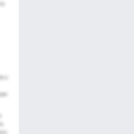
 la
to a
 que
s
la
inco