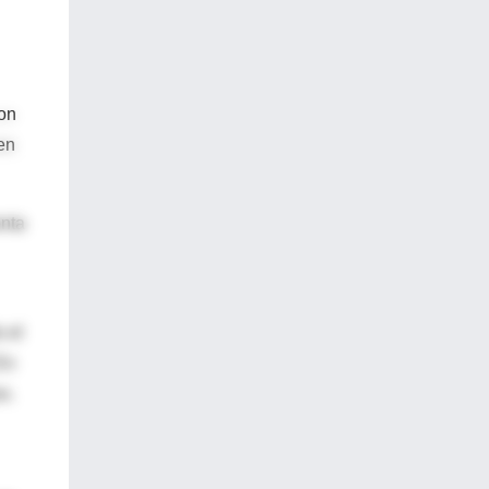
son
en
enta
 el
En
s.