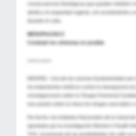
consecuencias fisiológicas que pueden interferir no
atrofia y la sequedad vaginal, con acortamiento y
durante el coito.
MENOPAUSIA II
Combatir los síntomas es posible
PATRICIA MATEY
MADRID.- Una de las razones fundamentales por l
los tratamientos médicos contra la menopausia es
investigaciones sobre la Terapia Hormonal Sustit
han puesto sobre la mesa los riesgos asociados a 
De hecho, los Institutos Nacionales de la Salud 
aportados por la investigación Women's Health Ini
THS, incremento de las posibilidades de sufrir a