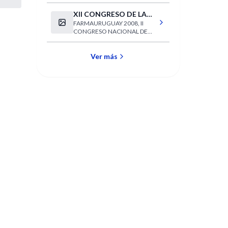
XII CONGRESO DE LA
FARMAURUGUAY 2008, II
FEDERACIÓN
CONGRESO NACIONAL DE
FARMACÉUTICA
CIENCIAS FARMACÉUTICAS Y
SUDAMERICANA
JORNADAS NACIONALES DE
(FEFAS)
FARMACIA
Ver más