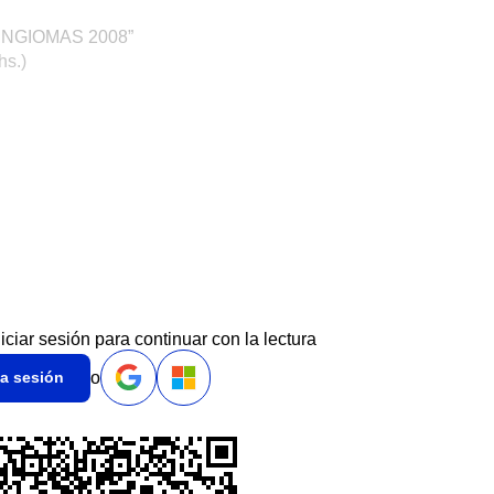
NGIOMAS 2008”
hs.)
niciar sesión para continuar con la lectura
o
ia sesión