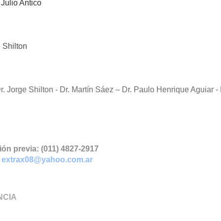
Julio Antico
 Shilton
. Jorge Shilton - Dr. Martín Sáez – Dr. Paulo Henrique Aguiar - 
ión previa: (011) 4827-2917
:
extrax08@yahoo.com.ar
NCIA