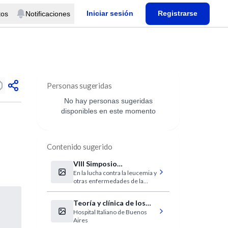
Iniciar sesión
Registrarse
tos
Notificaciones
Personas sugeridas
No hay personas sugeridas
disponibles en este momento
Contenido sugerido
VIII Simposio
En la lucha contra la leucemia y
Internacional Trasplante
otras enfermedades de la
de Células Progenitoras
sangre.
Hematopoyéticas
Teoría y clínica de los
(CPHs)
Hospital Italiano de Buenos
vínculos: familia, pareja y
Aires
grupos