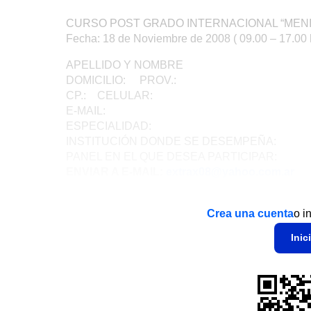
CURSO POST GRADO INTERNACIONAL “MENI
Fecha: 18 de Noviembre de 2008 ( 09.00 – 17.00 
APELLIDO Y NOMBRE
DOMICILIO: PROV.:
CP.: CELULAR:
E-MAIL:
ESPECIALIDAD:
INSTITUCIÓN DONDE SE DESEMPEÑA:
PANEL EN EL QUE DESEA PARTICIPAR:
ENVIAR A E-MAIL:
extrax08@yahoo.com.ar
Crea una cuenta
o i
Inic