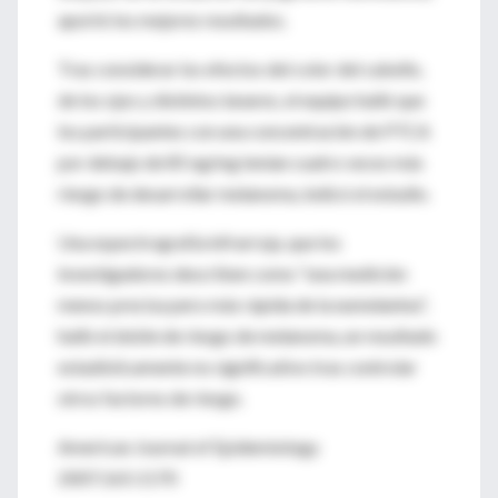
aportó los mejores resultados.
Tras considerar los efectos del color del cabello,
de los ojos y distintos lunares, el equipo halló que
los participantes con una concentración de PTCA
por debajo de 85 ng/mg tenían cuatro veces más
riesgo de desarrollar melanoma, indicó el estudio.
Una espectrografía infrarroja, que los
investigadores describen como "una medición
menos precisa pero más rápida de la eumelanina",
halló el doble de riesgo de melanoma, un resultado
estadísticamente no significativo tras controlar
otros factores de riesgo.
American Journal of Epidemiology
2007;165:1170