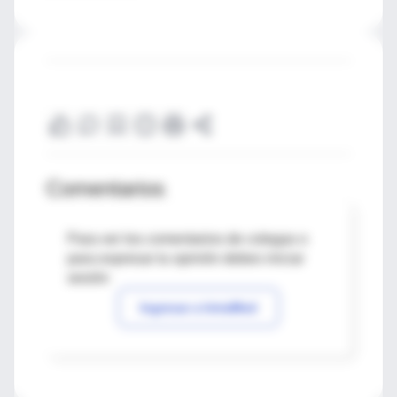
Comentarios
Para ver los comentarios de colegas o
para expresar tu opinión debes iniciar
sesión
Ingresar a IntraMed