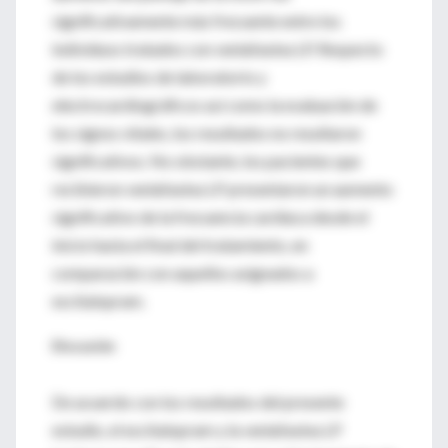
significativamente más frecuente entre los
individuos tratados con venlafaxina LP. Respecto
de los estudios de laboratorio y
electrocardiográficos así como la evaluación de
los signos vitales, los resultados no resultaron
significativos. No obstante, los pacientes que
recibieron venlafaxina LP presentaron un aumento
significativo de la frecuencia cardíaca desde el
inicio hasta el final del tratamiento, en
comparación con aquellos asignados a
escitalopram.
Discusión
De acuerdo con los resultados del presente
estudio, el escitalopram y la venlafaxina LP