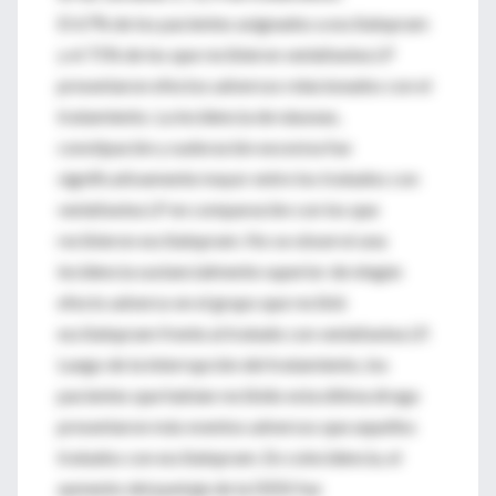
El 67% de los pacientes asignados a escitalopram
y el 71% de los que recibieron venlafaxina LP
presentaron efectos adversos relacionados con el
tratamiento. La incidencia de náuseas,
constipación y sudoración excesiva fue
significativamente mayor entre los tratados con
venlafaxina LP en comparación con los que
recibieron escitalopram. No se observó una
incidencia sustancialmente superior de ningún
efecto adverso en el grupo que recibió
escitalopram frente al tratado con venlafaxina LP.
Luego de la interrupción del tratamiento, los
pacientes que habían recibido esta última droga
presentaron más eventos adversos que aquellos
tratados con escitalopram. En coincidencia, el
aumento del puntaje de la DESS fue