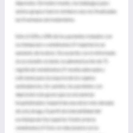
depresión. De todos modos, los hallazgos para
ambos grupos fueron similares una vez finalizadas
las 8 semanas de tratamiento.
Sólo el 22% y 24% de los pacientes tratados con
escitalopram o venlafaxina LP requirieron un
aumento de la dosis. De acuerdo con lo informado
en un estudio reciente, la administración de 75
mg/día de venlafaxina LP resulta adecuada y
suficiente para la mayoría de los sujetos
ambulatorios. En cambio, los pacientes con
depresión más grave que se encuentran
hospitalizados requerirían una dosis más elevada
de esta droga. El perfil de tolerabilidad del
escitalopram fue superior frente al de la
venlafaxina LP. Esto se relacionaría con la