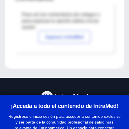
Para ver los comentarios de colegas o
para expresar tu opinión debes iniciar
sesión
Ingresar a IntraMed
¡Acceda a todo el contenido de IntraMed!
Centro de Ayuda
Regístrese o inicie sesión para acceder a contenido exclusivo
y ser parte de la comunidad profesional de salud más
relevante de Latinoamérica. Un espacio para conectar,