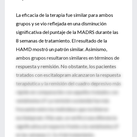
La eficacia de la terapia fue similar para ambos
grupos y se vio reflejada en una disminución
significativa del puntaje de la MADRS durante las
8 semanas de tratamiento. El resultado de la
HAMD mostró un patrón similar. Asimismo,
ambos grupos resultaron similares en términos de
respuesta y remisión. No obstante, los pacientes
tratados con escitalopram alcanzaron la respuesta
terapéutica y la remisión del cuadro depresivo más
rápido en comparación con aquellos tratados con
venlafaxina LP. La remisión sostenida fue más
frecuente entre los individuos que recibieron
escitalopram. Más aun, se verificó una diferencia
significativa al respecto frente a la venlafaxina LP
en las semanas 2, 3 y 4 de tratamiento.