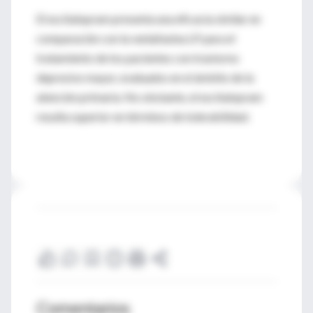
El escitalopram presenta una eficacia similar en
comparación con la venlafaxina LP para el
tratamiento de los pacientes con trastorno
depresivo mayor, evaluados en el ámbito de la
atención primaria. No obstante, el escitalopram
resulta superior en términos de tolerabilidad.
Comentarios