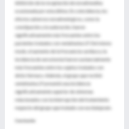
inhibición de la recaptación de noradrenalina
ocasionada por esta última. En coincidencia, los
efectos adversos noradrenérgicos, como la
constipación y la sudoración, fueron
significativamente más frecuentes entre los
pacientes tratados con venlafaxina LP. Del mismo
modo, el aumento de la frecuencia cardíaca y la
incidencia de xerostomía fueron sustancialmente
más frecuentes entre los sujetos tratados con
dicho fármaco. Además, el grupo que recibió
venlafaxina LP presentó una incidencia
significativamente superior de síntomas
relacionados con la interrupción del tratamiento
respecto del grupo que tratado con escitalopram.
Conclusión