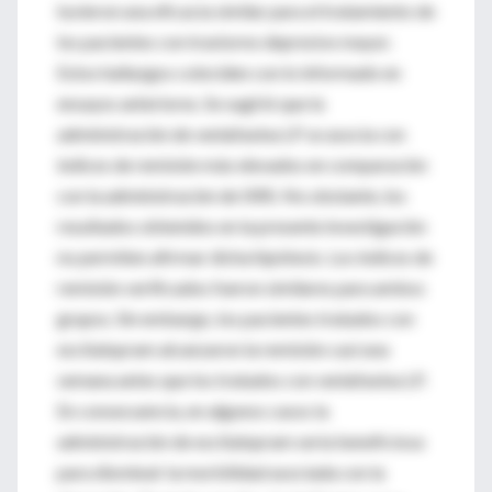
tuvieron una eficacia similar para el tratamiento de
los pacientes con trastorno depresivo mayor.
Estos hallazgos coinciden con lo informado en
ensayos anteriores. Se sugirió que la
administración de venlafaxina LP se asocia con
índices de remisión más elevados en comparación
con la administración de ISRS. No obstante, los
resultados obtenidos en la presente investigación
no permiten afirmar dicha hipótesis. Los índices de
remisión verificados fueron similares para ambos
grupos. Sin embargo, los pacientes tratados con
escitalopram alcanzaron la remisión casi una
semana antes que los tratados con venlafaxina LP.
En consecuencia, en algunos casos la
administración de escitalopram sería beneficiosa
para disminuir la morbilidad asociada con la