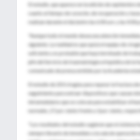
El estudio, que aparece en la edición de septiembre 
cuanto al tiempo de curación, de recuperación y tasa
realizan durante el día (entre las 6:00 a.m. y las 4:00 
"Aunque todo el mundo desea una atención inmediata,
siguiente. La realidad es que quizá el equipo de cirug
suficiente y es probable que haya terminado de trabaja
jefe del Servicio de traumatología ortopédica de la 
comunicado de prensa emitido por la Academia estad
El estudio de 203 cirugías para reparar la fractura d
seguimiento para extraer dispositivos que causan dol
intramedulares que se colocan para estabilizar el hu
normales, 27 por ciento frente a 3 por ciento, respec
"Los resultados del estudio sugieren que el sistema 
siempre llevarlo de inmediato a la sala de operación