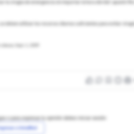
ar la cirugía de emergencia sin importar la hora del día", apuntó Ric
e deben utilizar los recursos diurnos suficientes para evitar cirug
elease, Sept. 1, 2009
as o para expresar tu opinión debes iniciar sesión
ngresar a IntraMed