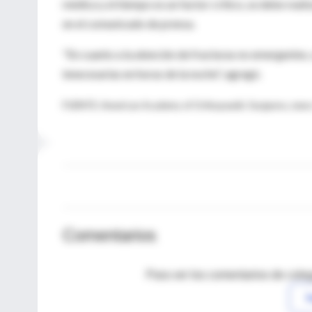
médica y el tiempo es un factor crítico, se debe realiz
en el comunicado de prensa.
"En cuanto a la atención de fracturas no emergentes, s
innecesarias en horas de la noche", agregó.
FUENTE: American Academy of Orthopaedic Surgeons, news r
Comentarios
Para ver los comentarios de coleg
I