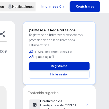
Iniciar sesión
Registrarse
tos
Notificaciones
¡Súmese a la Red Profesional!
Regístrese en IntraMed y conecte con
profesionales de la salud de toda
Latinoamérica.
2009
+1.1 M profesionales de la salud
Impulse su perfil
Registrarse
Iniciar sesión
Contenido sugerido
Predicción de
Investigadores del CIBERES
complicaciones y