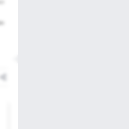
ci
ías