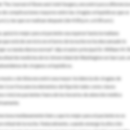
de The Journal of Bone and Joint Surgery, encontró poca diferencia
s de complicaciones mayores entre las cirugías ortopédicas que se
p.m.) y las que se realizan después (de 4:00 p.m. a 6:00 a.m.).
 quizá lo mejor para el paciente sea esperar hasta la mañana
ía que está de servicio en el turno de la noche no ha descansado lo
r su tanda diurna normal". dijo el autor principal Dr. William M. Ri
facultad de medicina de la Universidad de Washington en San Luis, e
ounidense de cirujanos ortopédicos.
e muslo o de tibia encontró una mayor incidencia de cirugías de
or (con frecuencia elementos de fijación tales como clavos
eso roto) en pacientes fuera de los horarios de atención médica
tivamente.
funciona medianamente bien y que lo mejor para el paciente no es
 en mitad de la noche. Naturalmente, cuando emerge la afección