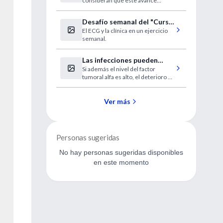
consideran que este avance
mortalidad por neumonía
cambia el paradigma sobre la
sepsis, que consideraba que la
Desafío semanal del "Curso
respuesta exagerada del huésped
El ECG y la clínica en un ejercicio
a distancia de ECG"
era el principal determinante de
semanal.
desarrollar shock y fallecer.
Las infecciones pueden
Si además el nivel del factor
acelerar la pérdida de
tumoral alfa es alto, el deterioro es
memoria en Alzheimer
diez veces mayor.
Ver más
Personas sugeridas
No hay personas sugeridas disponibles
en este momento