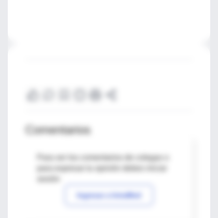
Comentarios
Para ver los comentarios de colegas o
para expresar tu opinión debes iniciar
sesión
Ingresar a IntraMed