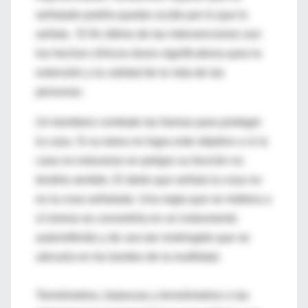
señalado podría quedar oculto por lo que lo
señala. El fin último de las intervenciones son
los hechos clínicos duros significativos para la
extensión y la calidad de la vida de las
personas.
Un bombero combate las llamas para proteger
la casa. Si su tarea no logra este objetivo o si la
casa no estuviese en peligro su función no
tendría sentido. El dedo que señala la cosa no
es la cosa señalada. Una regla que se midiera a
sí misma se convertiría en un instrumento
autorreferido y de uso tan restringido que se
ubicaría en los bordes de la inutilidad.
Termómetros, balanzas y tensiómetros o las