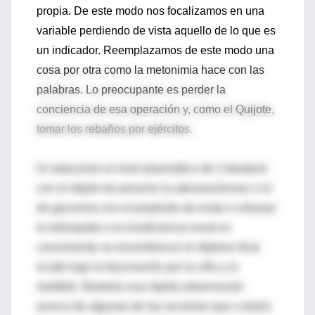
propia. De este modo nos focalizamos en una
variable perdiendo de vista aquello de lo que es
un indicador. Reemplazamos de este modo una
cosa por otra como la metonimia hace con las
palabras. Lo preocupante es perder la
conciencia de esa operación y, como el Quijote,
tomar los rebaños por ejércitos.
Si reducimos el nivel plasmático de Colesterol
con el objeto de prevenir la ateroesclerosis o el
de glucemia con el propósito de evitar o retrasar
la retinopatía o la insuficiencia renal es
conveniente no ensombrecer el objetivo final
oculto bajo la fascinación por la cifra y lo
medible. Bastaría una rápida observación
acerca de algunas de las acciones que a diario