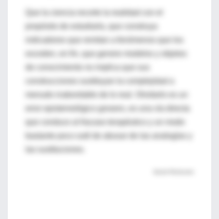
Que la ciencia recorte la realidad con el
propósito de estudiarla, que construya
indicadores que remitan a fenómenos que los
exceden, en fin, que genere modelos y objetos
de conocimiento no implica que sus
construcciones sustituyan la complejidad a
menudo inabordable de lo real. Olvidarlo es un
error epistemológico grosero, es una vía directa
que conduce al fracaso terapéutico y un modo
bastante poco sutil de abusar de las analogías y
las sustituciones.
Daniel Flichtentrei