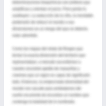
determinaciones bioquímicas son prótesis que
amplifican y orientan el juicio. Pero jamás lo
sustituyen. La seducción de la cifra, la inevitable
pretensión de reducir el mundo a sus
dimensiones es un riesgo del que se debería
estar advertido.
Como los mapas del relato de Borges que
tenían la exacta dimensión del territorio que
representaban, a menudo sucumbimos a
nuestro ancestral apetito de maravillas y
creemos que un signo es capaz de significarlo
todo. Entonces, la empecinada diversidad del
mundo nos sacude para arrebatarnos del
sueño recurrente de encontrar un nombre que
contenga la totalidad de lo nombrado.