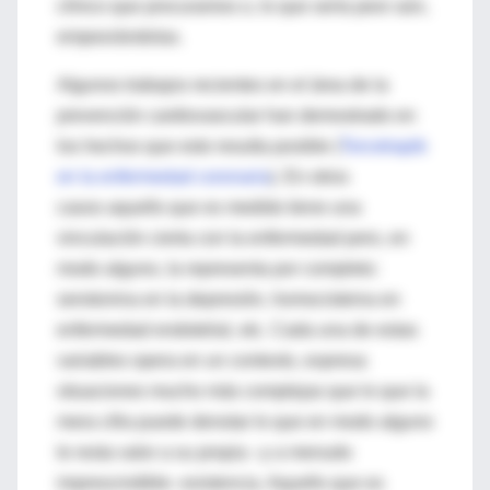
clínico que procuramos o, lo que sería peor aún,
empeorándolas.
Algunos trabajos recientes en el área de la
prevención cardiovascular han demostrado en
los hechos que esto resulta posible (
Torcetrapib
en la enfermedad coronaria
). En otros
casos aquello que es medido tiene una
vinculación cierta con la enfermedad pero, en
modo alguno, la representa por completo:
serotonina en la depresión, homocisteina en
enfermedad endotelial, etc. Cada una de estas
variables opera en un contexto, expresa
situaciones mucho más complejas que lo que la
mera cifra puede denotar lo que en modo alguno
le resta valor a su propia –y a menudo
imprescindible- existencia. Aquello que es