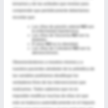
tomamos y de las actitudes que revelan para
comprender que periódicamente deberíamos
recordar que:
Las cifras de presión arterial
NO
son
la enfermedad hipertensiva.
Las cifras de Glucemia
NO
son la
diabetes.
El peso
NO
es la obesidad.
Las cifras de Colesterol
NO
son la
ateroesclerosis.
Obsesionándonos a nosotros mismos y a
nuestros pacientes alrededor de la aritmética de
las variables podríamos desdibujar los
verdaderos fines de las intervenciones que
realizamos. Todos sabemos que no es
imposible modificar muchas de ellas sin que
esto se traduzca automáticamente en el impacto